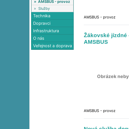
»
AMSBUS - provoz
»
Služby
Technika
AMSBUS - provoz
Dopravci
Infrastruktura
Žákovské jízdné
O nás
AMSBUS
Veřejnost a doprava
Obrázek neby
AMSBUS - provoz
Nová služba do