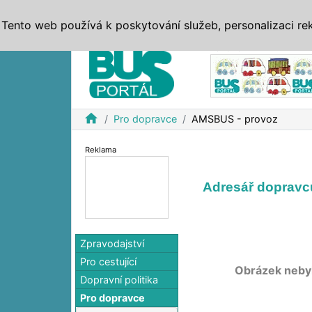
ZPRÁVY
JÍZDNÍ ŘÁDY
MHD, IDS
BUSY
SERV
Tento web používá k poskytování služeb, personalizaci re
Reklama
home
Pro dopravce
AMSBUS - provoz
Reklama
Adresář doprav
Zpravodajství
Pro cestující
Obrázek neby
Dopravní politika
Pro dopravce