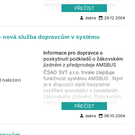
na region: Bez omezení regionu
PŘEČÍST
Praha Brno Ostrava Hradec Králové
Ústí nad Labem České Budějovice
person
date_range
dabra
29.12.2004
Plzeň
 - nová služba dopravcům v systému
Informace pro dopravce o
poskytnutí podkladů o žákovském
jízdném z předprodeje AMSBUS
ČSAD SVT s.r.o. trvale zlepšuje
funkčnost systému AMSBUS . Nyní
l nalezen
je k dispozici další bezplatné
rozšíření související s zavedením
žákovského jízdného. Dopravcům
(nebo přímo firmě CHAPS s.r.o.)
PŘEČÍST
ČSAD SVT s.r.o. poskytuje měsíčně
potřebné podklady k vyžádání
person
date_range
dabra
06.10.2004
nároku na odpovídající státní
dotaci. V souladu s usneseními
vlády ČR a Cenovým výměrem MF
pravcům