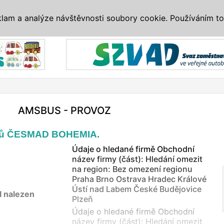
IS
ALTERNATIVY
VETERÁNI
SYSTÉMY
VELETRHY
AKCE
I
klam a analýze návštěvnosti soubory cookie. Používáním to
Reklama
AMSBUS - PROVOZ
ců ČESMAD BOHEMIA.
Údaje o hledané firmě Obchodní
název firmy (část): Hledání omezit
na region: Bez omezení regionu
Praha Brno Ostrava Hradec Králové
Ústí nad Labem České Budějovice
l nalezen
Plzeň
Údaje o hledané firmě Obchodní
název firmy (část): Hledání omezit