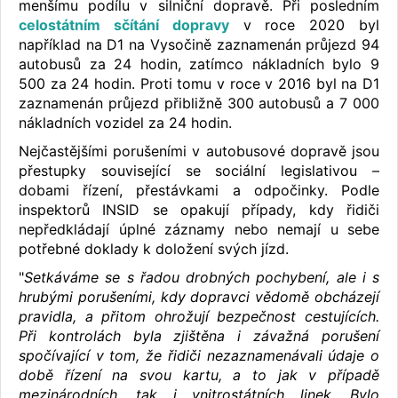
menšímu podílu v silniční dopravě. Při posledním
celostátním sčítání dopravy
v roce 2020 byl
například na D1 na Vysočině zaznamenán průjezd 94
autobusů za 24 hodin, zatímco nákladních bylo 9
500 za 24 hodin. Proti tomu v roce v 2016 byl na D1
zaznamenán průjezd přibližně 300 autobusů a 7 000
nákladních vozidel za 24 hodin.
Nejčastějšími porušeními v autobusové dopravě jsou
přestupky související se sociální legislativou –
dobami řízení, přestávkami a odpočinky. Podle
inspektorů INSID se opakují případy, kdy řidiči
nepředkládají úplné záznamy nebo nemají u sebe
potřebné doklady k doložení svých jízd.
"
Setkáváme se s řadou drobných pochybení, ale i s
hrubými porušeními, kdy dopravci vědomě obcházejí
pravidla, a přitom ohrožují bezpečnost cestujících.
Při kontrolách byla zjištěna i závažná porušení
spočívající v tom, že řidiči nezaznamenávali údaje o
době řízení na svou kartu, a to jak v případě
mezinárodních, tak i vnitrostátních linek. Bylo