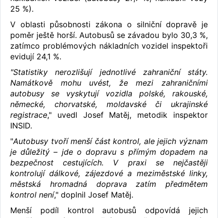
25 %).
V oblasti působnosti zákona o silniční dopravě je
poměr ještě horší. Autobusů se závadou bylo 30,3 %,
zatímco problémových nákladních vozidel inspektoři
evidují 24,1 %.
"Statistiky nerozlišují jednotlivé zahraniční státy.
Namátkově mohu uvést, že mezi zahraničními
autobusy se vyskytují vozidla polské, rakouské,
německé, chorvatské, moldavské či ukrajinské
registrace
," uvedl Josef Matěj, metodik inspektor
INSID.
"
Autobusy tvoří menší část kontrol, ale jejich význam
je důležitý – jde o dopravu s přímým dopadem na
bezpečnost cestujících. V praxi se nejčastěji
kontrolují dálkové, zájezdové a meziměstské linky,
městská hromadná doprava zatím předmětem
kontrol není
," doplnil Josef Matěj.
Menší podíl kontrol autobusů odpovídá jejich