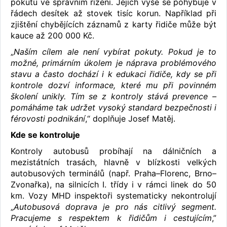
pokutu ve správním řízení. Jejich výše se pohybuje v
řádech desítek až stovek tisíc korun. Například při
zjištění chybějících záznamů z karty řidiče může být
kauce až 200 000 Kč.
„
Naším cílem ale není vybírat pokuty. Pokud je to
možné, primárním úkolem je náprava problémového
stavu a často dochází i k edukaci řidiče, kdy se při
kontrole dozví informace, které mu při povinném
školení unikly. Tím se z kontroly stává prevence –
pomáháme tak udržet vysoký standard bezpečnosti i
férovosti podnikání
,“ doplňuje Josef Matěj.
Kde se kontroluje
Kontroly autobusů probíhají na dálničních a
mezistátních trasách, hlavně v blízkosti velkých
autobusových terminálů (např. Praha–Florenc, Brno–
Zvonařka), na silnicích I. třídy i v rámci linek do 50
km. Vozy MHD inspektoři systematicky nekontrolují
„
Autobusová doprava je pro nás citlivý segment.
Pracujeme s respektem k řidičům i cestujícím
,”