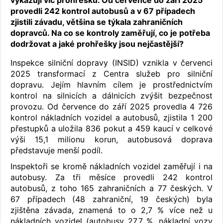
provedli 242 kontrol autobusů a v 67 případech
zjistili závadu, většina se týkala zahraničních
dopravců. Na co se kontroly zaměřují, co je potřeba
dodržovat a jaké prohřešky jsou nejčastější?
Inspekce silniční dopravy (INSID) vznikla v červenci
2025 transformací z Centra služeb pro silniční
dopravu. Jejím hlavním cílem je prostřednictvím
kontrol na silnicích a dálnicích zvýšit bezpečnost
provozu. Od července do září 2025 provedla 4 726
kontrol nákladních vozidel a autobusů, zjistila 1 200
přestupků a uložila 836 pokut a 459 kaucí v celkové
výši 15,1 milionu korun, autobusová doprava
představuje menší podíl.
Inspektoři se kromě nákladních vozidel zaměřují i na
autobusy. Za tři měsíce provedli 242 kontrol
autobusů, z toho 165 zahraničních a 77 českých. V
67 případech (48 zahraniční, 19 českých) byla
zjištěna závada, znamená to o 2,7 % více než u
nákladních vozidel (autobusy 27,7 %, nákladní vozy