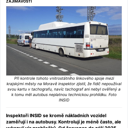
ZAJÍMAVOSTI
Při kontrole tohoto vnitrostátního linkového spoje mezi
krajskými městy na Moravě inspektor zjistil, že řidič nepoužíval
svou kartu v tachografu, navíc tachograf ani nebyl ověřený a
k tomu měl autobus neplatnou technickou prohlídku. Foto
INSID
Inspektoři INSID se kromě nákladních vozidel
zaměřují i na autobusy. Kontrolují je méně často, ale
vykazují víc prohřešků. Od července do září 2025