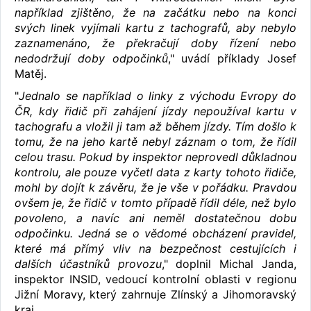
například zjištěno, že na začátku nebo na konci
svých linek vyjímali kartu z tachografů, aby nebylo
zaznamenáno, že překračují doby řízení nebo
nedodržují doby odpočinků
," uvádí příklady Josef
Matěj.
"
Jednalo se například o linky z východu Evropy do
ČR, kdy řidič při zahájení jízdy nepoužíval kartu v
tachografu a vložil ji tam až během jízdy. Tím došlo k
tomu, že na jeho kartě nebyl záznam o tom, že řídil
celou trasu. Pokud by inspektor neprovedl důkladnou
kontrolu, ale pouze vyčetl data z karty tohoto řidiče,
mohl by dojít k závěru, že je vše v pořádku. Pravdou
ovšem je, že řidič v tomto případě řídil déle, než bylo
povoleno, a navíc ani neměl dostatečnou dobu
odpočinku. Jedná se o vědomé obcházení pravidel,
které má přímý vliv na bezpečnost cestujících i
dalších účastníků provozu
," doplnil Michal Janda,
inspektor INSID, vedoucí kontrolní oblasti v regionu
Jižní Moravy, který zahrnuje Zlínský a Jihomoravský
kraj.