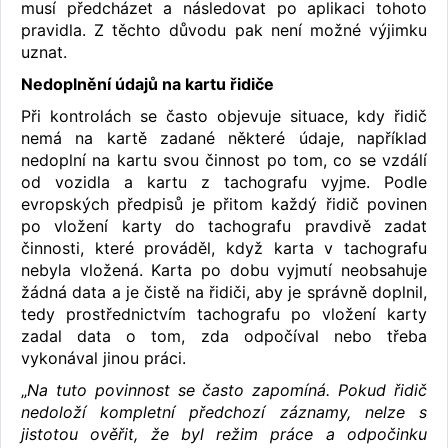
musí předcházet a následovat po aplikaci tohoto
pravidla. Z těchto důvodu pak není možné výjimku
uznat.
Nedoplnění údajů na kartu řidiče
Při kontrolách se často objevuje situace, kdy řidič
nemá na kartě zadané některé údaje, například
nedoplní na kartu svou činnost po tom, co se vzdálí
od vozidla a kartu z tachografu vyjme. Podle
evropských předpisů je přitom každý řidič povinen
po vložení karty do tachografu pravdivě zadat
činnosti, které prováděl, když karta v tachografu
nebyla vložená. Karta po dobu vyjmutí neobsahuje
žádná data a je čistě na řidiči, aby je správně doplnil,
tedy prostřednictvím tachografu po vložení karty
zadal data o tom, zda odpočíval nebo třeba
vykonával jinou práci.
„
Na tuto povinnost se často zapomíná. Pokud řidič
nedoloží kompletní předchozí záznamy, nelze s
jistotou ověřit, že byl režim práce a odpočinku