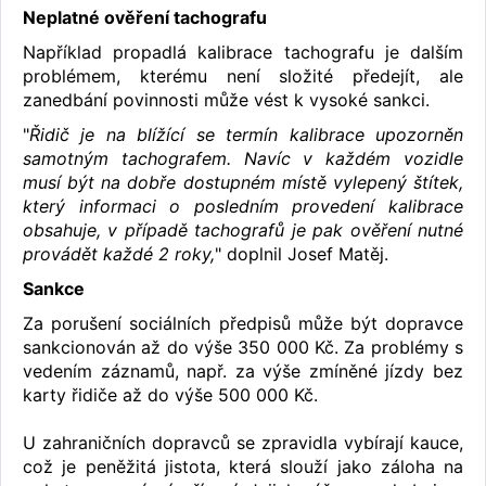
Neplatné ověření tachografu
Například propadlá kalibrace tachografu je dalším
problémem, kterému není složité předejít, ale
zanedbání povinnosti může vést k vysoké sankci.
"
Řidič je na blížící se termín kalibrace upozorněn
samotným tachografem. Navíc v každém vozidle
musí být na dobře dostupném místě vylepený štítek,
který informaci o posledním provedení kalibrace
obsahuje, v případě tachografů je pak ověření nutné
provádět každé 2 roky,
" doplnil Josef Matěj.
Sankce
Za porušení sociálních předpisů může být dopravce
sankcionován až do výše 350 000 Kč. Za problémy s
vedením záznamů, např. za výše zmíněné jízdy bez
karty řidiče až do výše 500 000 Kč.
U zahraničních dopravců se zpravidla vybírají kauce,
což je peněžitá jistota, která slouží jako záloha na