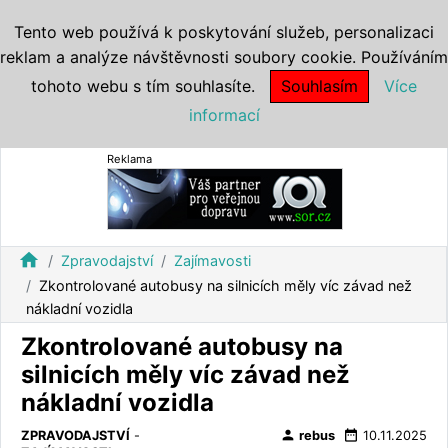
Tento web používá k poskytování služeb, personalizaci
reklam a analýze návštěvnosti soubory cookie. Používáním
tohoto webu s tím souhlasíte.
Souhlasím
Více
informací
Reklama
home
Zpravodajství
Zajímavosti
Zkontrolované autobusy na silnicích měly víc závad než
nákladní vozidla
Zkontrolované autobusy na
silnicích měly víc závad než
nákladní vozidla
person
date_range
ZPRAVODAJSTVÍ
-
rebus
10.11.2025