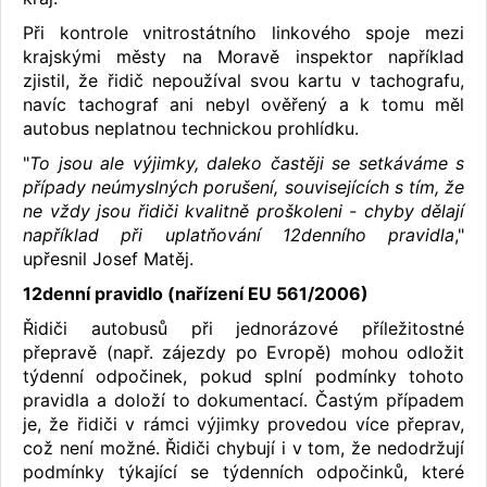
Při kontrole vnitrostátního linkového spoje mezi
krajskými městy na Moravě inspektor například
zjistil, že řidič nepoužíval svou kartu v tachografu,
navíc tachograf ani nebyl ověřený a k tomu měl
autobus neplatnou technickou prohlídku.
"
To jsou ale výjimky, daleko častěji se setkáváme s
případy neúmyslných porušení, souvisejících s tím, že
ne vždy jsou řidiči kvalitně proškoleni - chyby dělají
například při uplatňování 12denního pravidla
,"
upřesnil Josef Matěj.
12denní pravidlo (nařízení EU 561/2006)
Řidiči autobusů při jednorázové příležitostné
přepravě (např. zájezdy po Evropě) mohou odložit
týdenní odpočinek, pokud splní podmínky tohoto
pravidla a doloží to dokumentací. Častým případem
je, že řidiči v rámci výjimky provedou více přeprav,
což není možné. Řidiči chybují i v tom, že nedodržují
podmínky týkající se týdenních odpočinků, které