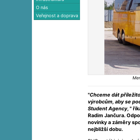
O nás
Veřejnost a doprava
Mer
"
Chceme dát příležito
výrobcům, aby se pod
Student Agency
, " ř
Radim Jančura. Odpov
novinky a záměry spo
nejbližší dobu.