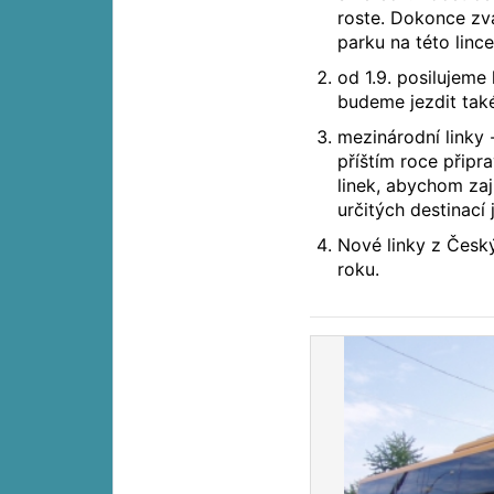
roste. Dokonce z
parku na této lince
od 1.9. posilujeme
budeme jezdit tak
mezinárodní linky
příštím roce připr
linek, abychom zaj
určitých destinací
Nové linky z Český
roku.