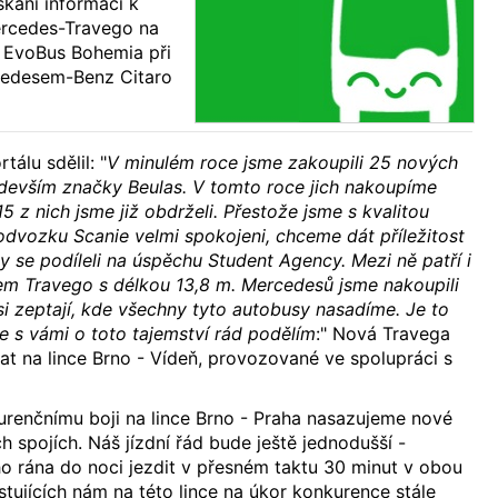
skání informací k
rcedes-Travego na
 EvoBus Bohemia při
rcedesem-Benz Citaro
álu sdělil: "
V minulém roce jsme zakoupili 25 nových
edevším značky Beulas. V tomto roce jich nakoupíme
 z nich jsme již obdrželi. Přestože jsme s kvalitou
dvozku Scanie velmi spokojeni, chceme dát příležitost
y se podíleli na úspěchu Student Agency. Mezi ně patří i
m Travego s délkou 13,8 m. Mercedesů jsme nakoupili
si zeptají, kde všechny tyto autobusy nasadíme. Je to
 se s vámi o toto tajemství rád podělím
:" Nová Travega
vat na lince Brno - Vídeň, provozované ve spolupráci s
urenčnímu boji na lince Brno - Praha nasazujeme nové
 spojích. Náš jízdní řád bude ještě jednodušší -
 rána do noci jezdit v přesném taktu 30 minut v obou
tujících nám na této lince na úkor konkurence stále