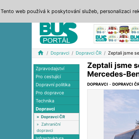
ZPRÁVY
JÍZDNÍ ŘÁDY
MHD, IDS
BUSY
SERV
Tento web používá k poskytování služeb, personalizaci re
Reklama
home
Dopravci
Dopravci ČR
Zeptali jsme 
Zeptali jsme 
Zpravodajství
Mercedes-Ben
Pro cestující
Dopravní politika
DOPRAVCI
-
DOPRAVCI Č
Pro dopravce
Technika
Dopravci
»
Dopravci ČR
»
Zahraniční
dopravci
Infrastruktura