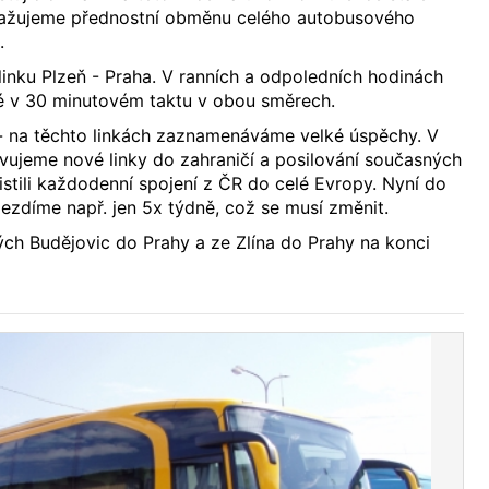
važujeme přednostní obměnu celého autobusového
.
 linku Plzeň - Praha. V ranních a odpoledních hodinách
é v 30 minutovém taktu v obou směrech.
 - na těchto linkách zaznamenáváme velké úspěchy. V
avujeme nové linky do zahraničí a posilování současných
istili každodenní spojení z ČR do celé Evropy. Nyní do
 jezdíme např. jen 5x týdně, což se musí změnit.
ch Budějovic do Prahy a ze Zlína do Prahy na konci