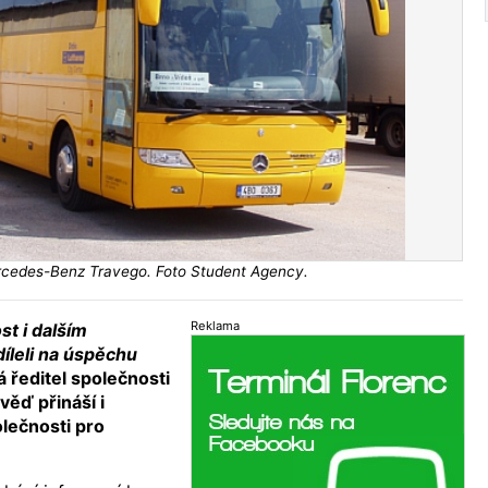
cedes-Benz Travego. Foto Student Agency.
Reklama
st i dalším
íleli na úspěchu
íká ředitel společnosti
ěď přináší i
lečnosti pro