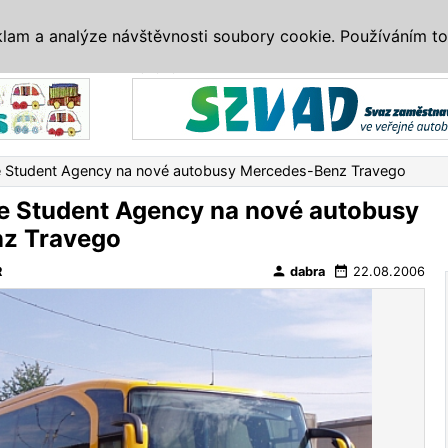
IS
ALTERNATIVY
VETERÁNI
SYSTÉMY
VELETRHY
AKCE
I
klam a analýze návštěvnosti soubory cookie. Používáním to
Reklama
se Student Agency na nové autobusy Mercedes-Benz Travego
se Student Agency na nové autobusy
z Travego
person
date_range
R
dabra
22.08.2006