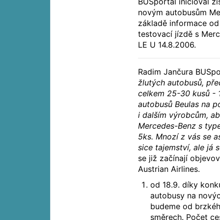
BUSportál inicioval zí
novým autobusům Me
základě informace od
testovací jízdě s Me
LE U 14.8.2006.
Radim Jančura BUSport
žlutých autobusů, př
celkem 25-30 kusů - 15
autobusů Beulas na po
i dalším výrobcům, ab
Mercedes-Benz s type
5ks. Mnozí z vás se a
sice tajemství, ale já
se již začínají objevo
Austrian Airlines.
od 18.9. díky konk
autobusy na nových
budeme od brzkého
směrech. Počet ces