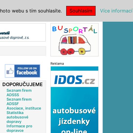
|
NSTITUCE
hoto webu s tím souhlasíte.
Souhlasím
Více informací
Reklama
Reklama
DOPORUČUJEME
Seznam firem
ADSSS
Seznam firem
ADSSF
Asociace, instituce
Statistika
autobusové
dopravy
Informace pro
dopravce