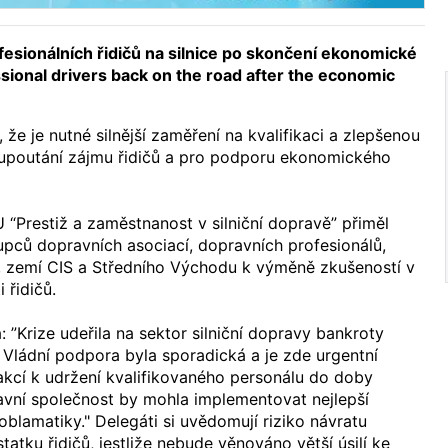
fesionálních řidičů na silnice po skončení ekonomické
ssional drivers back on the road after the economic
 že je nutné silnější zaměření na kvalifikaci a zlepšenou
o upoutání zájmu řidičů a pro podporu ekonomického
U “Prestiž a zaměstnanost v silniční dopravě” přiměl
tupců dopravních asociací, dopravních profesionálů,
y, zemí CIS a Středního Východu k výměně zkušeností v
 řidičů.
a: ”Krize udeřila na sektor silniční dopravy bankroty
. Vládní podpora byla sporadická a je zde urgentní
kcí k udržení kvalifikovaného personálu do doby
avní společnost by mohla implementovat nejlepší
oblamatiky." Delegáti si uvědomují riziko návratu
atku řidičů, jestliže nebude věnováno větší úsilí ke