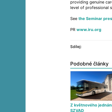
providing genuine care
level of professional 
See
the Seminar pres
PR
www.iru.org
Sdílej:
Podobné články
Z květnového jednán
SZVAD