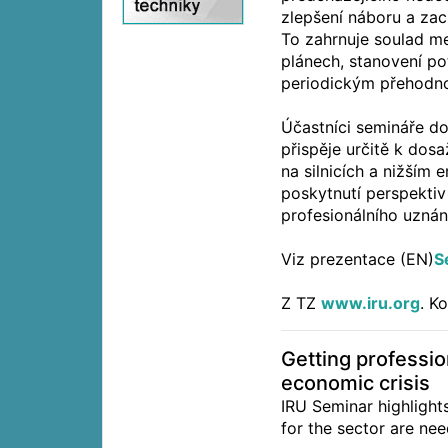
zlepšení náboru a zac
To zahrnuje soulad m
plánech, stanovení po
periodickým přehodn
Účastníci semináře doš
přispěje určitě k dos
na silnicích a nižším
poskytnutí perspektiv
profesionálního uznán
Viz prezentace (EN)
S
Z TZ
www.iru.org
. K
Getting professio
economic crisis
IRU Seminar highlight
for the sector are ne