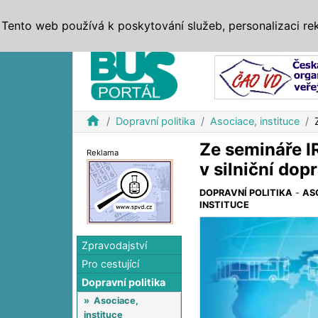
ZPRÁVY
JÍZDNÍ ŘÁDY
MHD, IDS
BUSY
SERV
Tento web používá k poskytování služeb, personalizaci re
Reklama
home
Dopravní politika
Asociace, instituce
Ze semináře I
Reklama
v silniční dop
DOPRAVNÍ POLITIKA
-
AS
INSTITUCE
Zpravodajství
Pro cestující
Dopravní politika
»
Asociace,
instituce