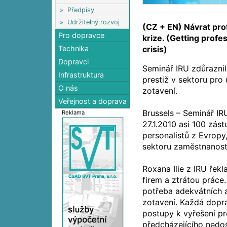
»
Předpisy
»
Udržitelný rozvoj
(CZ + EN) Návrat pro
Pro dopravce
krize. (Getting profe
Technika
crisis)
Dopravci
Seminář IRU zdůraznil,
Infrastruktura
prestiž v sektoru pr
O nás
zotavení.
Veřejnost a doprava
Brussels – Seminář IR
Reklama
27.1.2010 asi 100 zás
personalistů z Evrop
sektoru zaměstnanosti
Roxana Ilie z IRU řekl
firem a ztrátou práce
potřeba adekvátních a
zotavení. Každá dopr
postupy k vyřešení pr
předcházejícího nedost