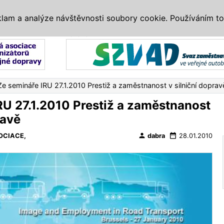
IS
ALTERNATIVY
VETERÁNI
SYSTÉMY
VELETRHY
AKCE
I
klam a analýze návštěvnosti soubory cookie. Používáním to
Reklama
Ze semináře IRU 27.1.2010 Prestiž a zaměstnanost v silniční doprav
RU 27.1.2010 Prestiž a zaměstnanost
ravě
person
date_range
OCIACE,
dabra
28.01.2010