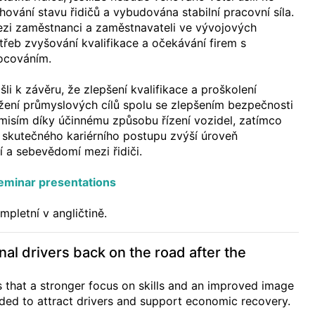
hování stavu řidičů a vybudována stabilní pracovní síla.
ezi zaměstnanci a zaměstnavateli ve vývojových
třeb zvyšování kvalifikace a očekávání firem s
ocováním.
li k závěru, že zlepšení kvalifikace a proškolení
ažení průmyslových cílů spolu se zlepšením bezpečnosti
 emisím díky účinnému způsobu řízení vozidel, zatímco
 skutečného kariérního postupu zvýší úroveň
í a sebevědomí mezi řidiči.
eminar presentations
ompletní v angličtině.
nal drivers back on the road after the
s that a stronger focus on skills and an improved image
eded to attract drivers and support economic recovery.