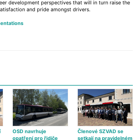
er development perspectives that will in turn raise the
satisfaction and pride amongst drivers.
entations
í
OSD navrhuje
Členové SZVAD se
opatření pro řidiče
setkají na pravidelném