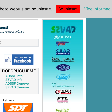
|
NSTITUCE
hoto webu s tím souhlasíte.
Souhlasím
Více informací
Reklama
ě
DOPORUČUJEME
ADSSF info
SZVAD info
ADSSF členové
SZVAD členové
Reklama