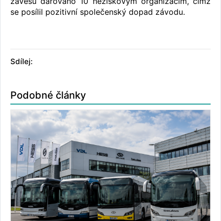
závěsů darováno 10 neziskovým organizacím, čímž
se posílil pozitivní společenský dopad závodu.
Sdílej:
Podobné články