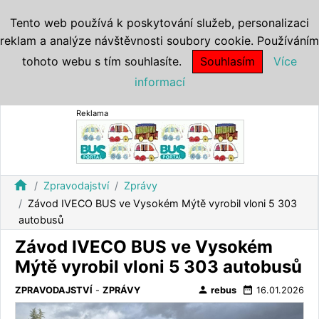
Tento web používá k poskytování služeb, personalizaci
reklam a analýze návštěvnosti soubory cookie. Používáním
tohoto webu s tím souhlasíte.
Souhlasím
Více
informací
Reklama
home
Zpravodajství
Zprávy
Závod IVECO BUS ve Vysokém Mýtě vyrobil vloni 5 303
autobusů
Závod IVECO BUS ve Vysokém
Mýtě vyrobil vloni 5 303 autobusů
person
date_range
ZPRAVODAJSTVÍ
-
ZPRÁVY
rebus
16.01.2026