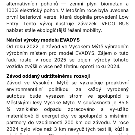
alternativních pohonů — zemní plyn, biometan a
100% elektrický pohon. V letošním roce byla uvedena
první bateriová verze, která doplnila provedení Low
Entry. Tento vývoj ilustruje závazek IVECO BUS
nabízet stále ekologičtější řešení mobility.
Nárůst výroby modelu EVADYS
Od roku 2022 je závod ve Vysokém Mýtě výhradním
výrobním místem pro model EVADYS. Zájem o tuto
řadu roste, v roce 2025 se objem výroby tohoto
vozidla zvýšil o více než třetinu oproti roku 2024.
Závod oddaný udržitelnému rozvoji
Závod ve Vysokém Mýtě se vyznačuje proaktivní
environmentální politikou: za každý vyrobený
autobus bude vysazen strom ve spolupráci s
Městskými lesy Vysoké Mýto. V současnosti je 85,5
% vzniklého odpadu zpracováno a vy-užito
materiálově či energeticky ve spolupráci s místními
partnery do vzdálenosti 200 km od závodu. V roce
2024 bylo více než 3 km nevyužitých textilií, kůží a