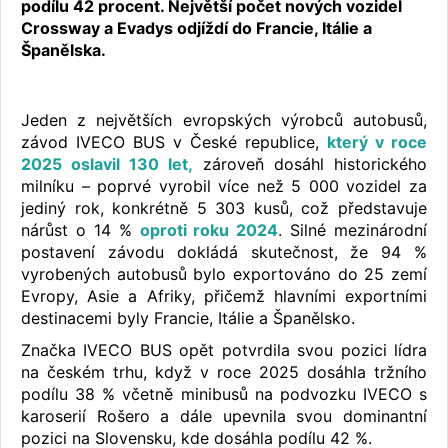
podílu 42 procent. Největší počet nových vozidel
Crossway a Evadys odjíždí do Francie, Itálie a
Španělska.
Jeden z největších evropských výrobců autobusů,
závod IVECO BUS v České republice,
který v roce
2025 oslavil 130 let,
zároveň dosáhl historického
milníku – poprvé vyrobil více než 5 000 vozidel za
jediný rok, konkrétně 5 303 kusů, což představuje
nárůst o 14 %
oproti roku 2024
. Silné mezinárodní
postavení závodu dokládá skutečnost, že 94 %
vyrobených autobusů bylo exportováno do 25 zemí
Evropy, Asie a Afriky, přičemž hlavními exportními
destinacemi byly Francie, Itálie a Španělsko.
Značka IVECO BUS opět potvrdila svou pozici lídra
na českém trhu, když v roce 2025 dosáhla tržního
podílu 38 % včetně minibusů na podvozku IVECO s
karoserií Rošero a dále upevnila svou dominantní
pozici na Slovensku, kde dosáhla podílu 42 %.