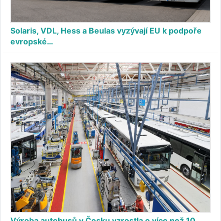
Solaris, VDL, Hess a Beulas vyzývají EU k podpoře
evropské…
Výroba autobusů v Česku vzrostla o více než 10