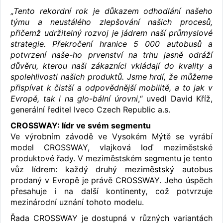
„
Tento rekordní rok je důkazem odhodlání našeho
týmu a neustálého zlepšování našich procesů,
přičemž udržitelný rozvoj je jádrem naší průmyslové
strategie. Překročení hranice 5 000 autobusů a
potvrzení naše-ho prvenství na trhu jasně odráží
důvěru, kterou naši zákazníci vkládají do kvality a
spolehlivosti našich produktů. Jsme hrdí, že můžeme
přispívat k čistší a odpovědnější mobilitě, a to jak v
Evropě, tak i na glo-bální úrovni
,“ uvedl David Kříž,
generální ředitel Iveco Czech Republic a.s.
CROSSWAY: lídr ve svém segmentu
Ve výrobním závodě ve Vysokém Mýtě se vyrábí
model CROSSWAY, vlajková loď meziměstské
produktové řady. V meziměstském segmentu je tento
vůz lídrem: každý druhý meziměstský autobus
prodaný v Evropě je právě CROSSWAY. Jeho úspěch
přesahuje i na další kontinenty, což potvrzuje
mezinárodní uznání tohoto modelu.
Řada CROSSWAY je dostupná v různých variantách