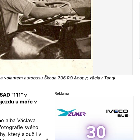
 za volantem autobusu Škoda 706 RO &copy; Václav Tangl
Reklama
ČSAD "111" v
jezdu u moře v
ho alba Václava
 fotografie svého
y, který sloužil v