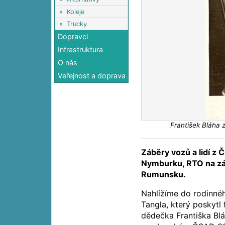
»
Koleje
»
Trucky
Dopravci
Infrastruktura
O nás
Veřejnost a doprava
František Bláha
Záběry vozů a lidí z 
Nymburku, RTO na zá
Rumunsku.
Nahlížíme do rodinné
Tangla, který poskytl
dědečka Františka Bláh