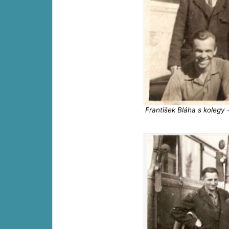
František Bláha s kolegy 