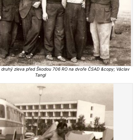
gy druhý zleva před Škodou 706 RO na dvoře ČSAD &copy; Václav
Tangl