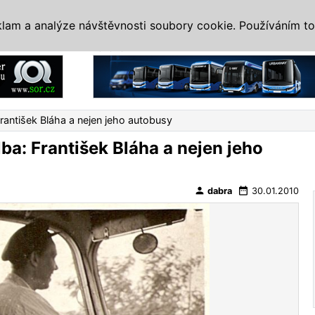
IS
ALTERNATIVY
VETERÁNI
SYSTÉMY
VELETRHY
AKCE
I
klam a analýze návštěvnosti soubory cookie. Používáním to
Reklama
František Bláha a nejen jeho autobusy
ba: František Bláha a nejen jeho
person
date_range
dabra
30.01.2010