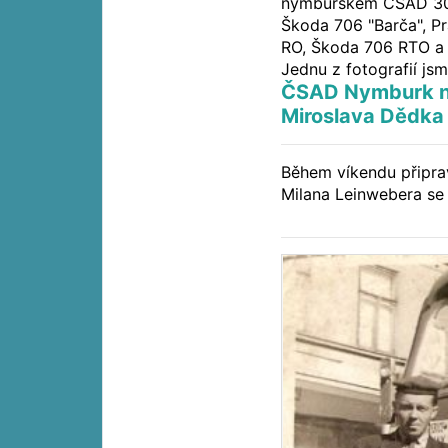
nymburském ČSAD 30 
Škoda 706 "Barča", P
RO, Škoda 706 RTO a 
Jednu z fotografií jsm
ČSAD Nymburk na
Miroslava Dědka
Během víkendu připrav
Milana Leinwebera se