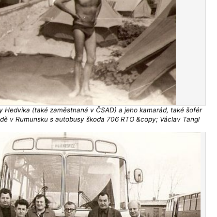
y Hedvika (také zaměstnaná v ČSAD) a jeho kamarád, také šofér
zdě v Rumunsku s autobusy škoda 706 RTO &copy; Václav Tangl