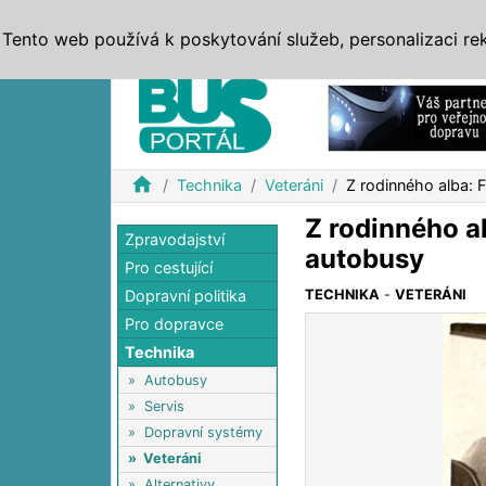
ZPRÁVY
JÍZDNÍ ŘÁDY
MHD, IDS
BUSY
SERV
Tento web používá k poskytování služeb, personalizaci re
Reklama
home
Technika
Veteráni
Z rodinného alba: 
Z rodinného al
Zpravodajství
autobusy
Pro cestující
Dopravní politika
TECHNIKA
-
VETERÁNI
Pro dopravce
Technika
»
Autobusy
»
Servis
»
Dopravní systémy
»
Veteráni
»
Alternativy