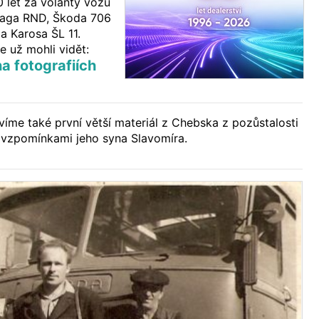
let za volanty vozů
raga RND, Škoda 706
a Karosa ŠL 11.
e už mohli vidět:
 fotografiích
íme také první větší materiál z Chebska z pozůstalosti
 vzpomínkami jeho syna Slavomíra.