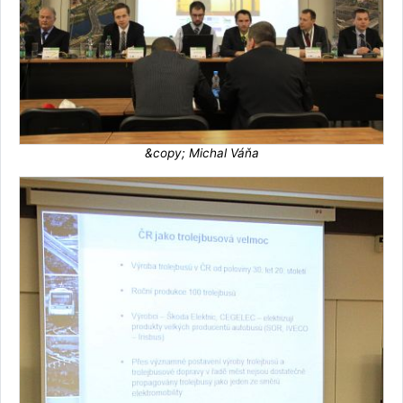
&copy; Michal Váňa