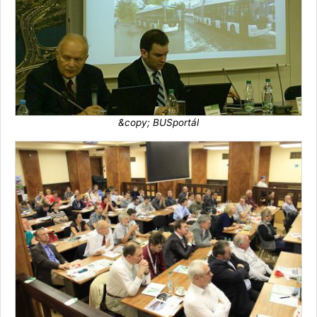
&copy; BUSportál