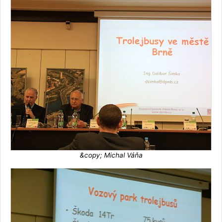
&copy; Michal Váňa