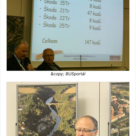
&copy; BUSportál