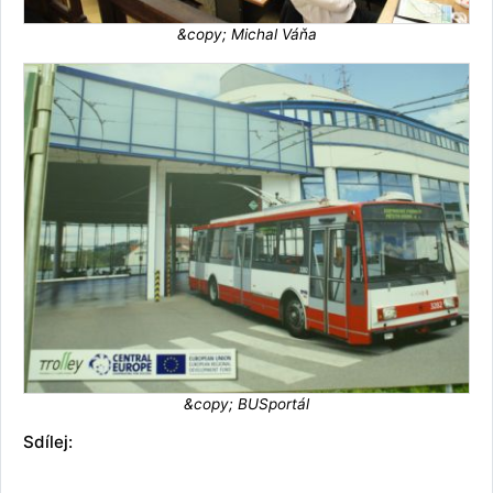
&copy; Michal Váňa
&copy; BUSportál
Sdílej: