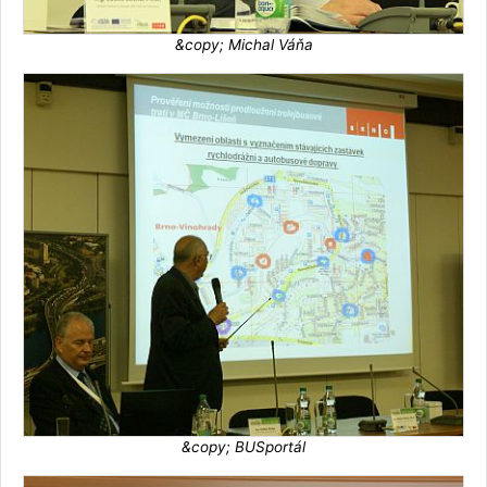
&copy; Michal Váňa
&copy; BUSportál