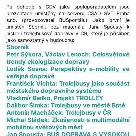
Po dohodě s CDV jako spolupořadatelem jsou
prezentace umístěny na serveru ČSAD SVT Praha
s.r.o. (provozovatel BUSportálu). Jako první je
umístěn Sborník bez materiálu Jana Spousty k
historii trolejbusové dopravy v ČR, který je přislíben
jako samostatný v budoucnu:
Sborník
Petr Sýkora, Václav Lenoch: Celosvětové
trendy ekologizace dopravy
Luděk Sosna: Perspektivy e-mobility ve
veřejné dopravě
František Vichta: Trolejbusy jako součást
městského dopravního systému
Vladimír Bielko, Projekt TROLLEY
Dalibor Šimka: Trolejbusy ve městě Brně
Antonín Macháček: Trolejbusy v ČR
Michal Sládek: Zkušenosti s multimodální
mobilitou světových měst
Jan Spousta: BUS DOPRAVA S VYSOKOU