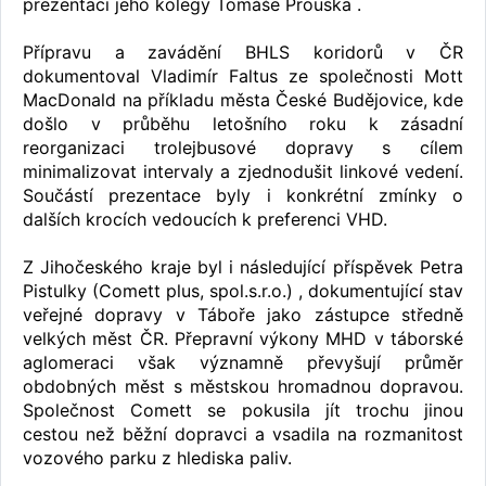
prezentaci jeho kolegy Tomáše Prouska .
Přípravu a zavádění BHLS koridorů v ČR
dokumentoval Vladimír Faltus ze společnosti Mott
MacDonald na příkladu města České Budějovice, kde
došlo v průběhu letošního roku k zásadní
reorganizaci trolejbusové dopravy s cílem
minimalizovat intervaly a zjednodušit linkové vedení.
Součástí prezentace byly i konkrétní zmínky o
dalších krocích vedoucích k preferenci VHD.
Z Jihočeského kraje byl i následující příspěvek Petra
Pistulky (Comett plus, spol.s.r.o.) , dokumentující stav
veřejné dopravy v Táboře jako zástupce středně
velkých měst ČR. Přepravní výkony MHD v táborské
aglomeraci však významně převyšují průměr
obdobných měst s městskou hromadnou dopravou.
Společnost Comett se pokusila jít trochu jinou
cestou než běžní dopravci a vsadila na rozmanitost
vozového parku z hlediska paliv.