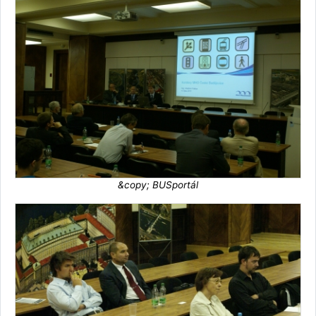
&copy; BUSportál