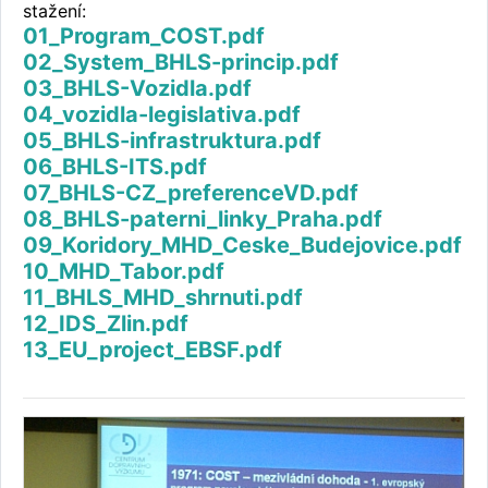
stažení:
01_Program_COST.pdf
02_System_BHLS-princip.pdf
03_BHLS-Vozidla.pdf
04_vozidla-legislativa.pdf
05_BHLS-infrastruktura.pdf
06_BHLS-ITS.pdf
07_BHLS-CZ_preferenceVD.pdf
08_BHLS-paterni_linky_Praha.pdf
09_Koridory_MHD_Ceske_Budejovice.pdf
10_MHD_Tabor.pdf
11_BHLS_MHD_shrnuti.pdf
12_IDS_Zlin.pdf
13_EU_project_EBSF.pdf