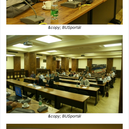
&copy; BUSportál
&copy; BUSportál