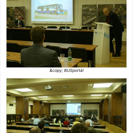
&copy; BUSportál