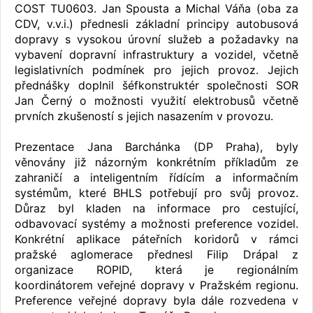
COST TU0603. Jan Spousta a Michal Váňa (oba za
CDV, v.v.i.) přednesli základní principy autobusová
dopravy s vysokou úrovní služeb a požadavky na
vybavení dopravní infrastruktury a vozidel, včetně
legislativních podmínek pro jejich provoz. Jejich
přednášky doplnil šéfkonstruktér společnosti SOR
Jan Černý o možnosti využití elektrobusů včetně
prvních zkušeností s jejich nasazením v provozu.
Prezentace Jana Barchánka (DP Praha), byly
věnovány již názorným konkrétním příkladům ze
zahraničí a inteligentním řídícím a informačním
systémům, které BHLS potřebují pro svůj provoz.
Důraz byl kladen na informace pro cestující,
odbavovací systémy a možnosti preference vozidel.
Konkrétní aplikace páteřních koridorů v rámci
pražské aglomerace přednesl Filip Drápal z
organizace ROPID, která je regionálním
koordinátorem veřejné dopravy v Pražském regionu.
Preference veřejné dopravy byla dále rozvedena v