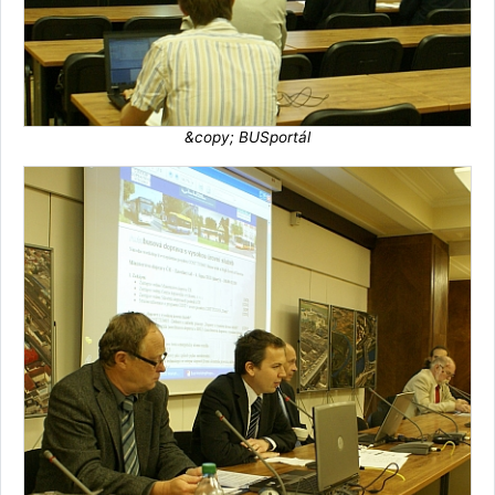
&copy; BUSportál