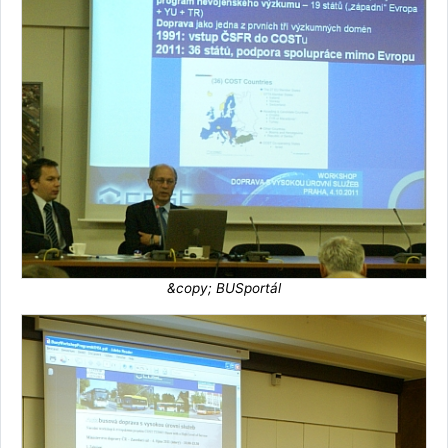
&copy; BUSportál