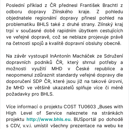
Poslední příklad z ČR přednesl František Brachtl z
odboru dopravy Zlínského kraje. Z pohledu
objednatele regionální dopravy přinesl pohled na
problematiku BHLS také z druhé strany. Zlínský kraj
trpí v současné době rapidním úbytkem cestujících
ve veřejné dopravě, což se neblaze projevuje právě
na četnosti spojů a kvalitě dopravní obsluhy obecně.
Na závěr vystoupil InAntonín Macháček ze Sdružení
dopravních podniků ČR, který shrnul potřeby a
možnosti využití MHD v České republice a
neopomenul zdůraznit standardy veřejné dopravy dle
doporučení SDP ČR, které jsou již na takové úrovni,
že MHD ve většině ukazatelů splňuje více či méně
požadavky pro BHLS.
Více informací o projektu COST TU0603 „Buses with
High Level of Service naleznete na stránkách
projektu
http://www.bhls.eu
. BUSportál po dohodě
s CDV, v.v.i. umístil všechny prezentace na webu ke