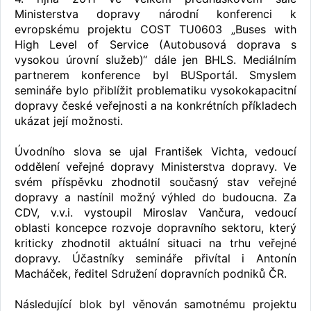
Ministerstva dopravy národní konferenci k
evropskému projektu COST TU0603 „Buses with
High Level of Service (Autobusová doprava s
vysokou úrovní služeb)“ dále jen BHLS. Mediálním
partnerem konference byl BUSportál. Smyslem
semináře bylo přiblížit problematiku vysokokapacitní
dopravy české veřejnosti a na konkrétních příkladech
ukázat její možnosti.
Úvodního slova se ujal František Vichta, vedoucí
oddělení veřejné dopravy Ministerstva dopravy. Ve
svém příspěvku zhodnotil současný stav veřejné
dopravy a nastínil možný výhled do budoucna. Za
CDV, v.v.i. vystoupil Miroslav Vančura, vedoucí
oblasti koncepce rozvoje dopravního sektoru, který
kriticky zhodnotil aktuální situaci na trhu veřejné
dopravy. Účastníky semináře přivítal i Antonín
Macháček, ředitel Sdružení dopravních podniků ČR.
Následující blok byl věnován samotnému projektu