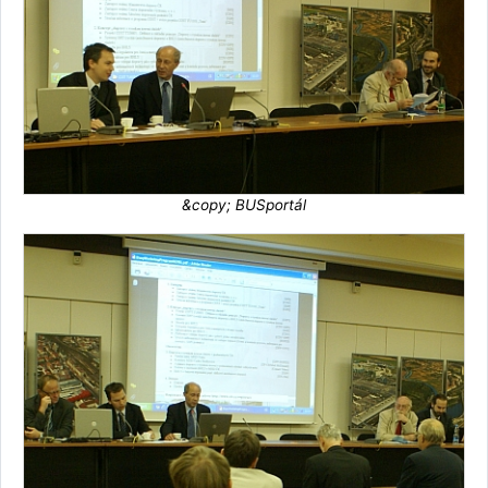
&copy; BUSportál