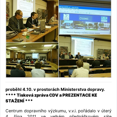
proběhl 4.10. v prostorách Ministerstva dopravy.
**** Tisková zpráva CDV a PREZENTACE KE
STAŽENÍ ***
Centrum dopravního výzkumu, v.v.i. pořádalo v úterý
4. října 2011 ve velkém přednáškovém sále