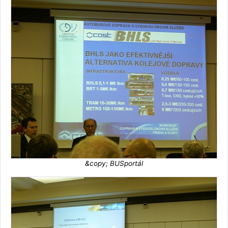
&copy; BUSportál