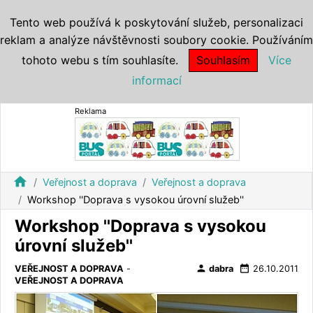
Tento web používá k poskytování služeb, personalizaci
reklam a analýze návštěvnosti soubory cookie. Používáním
tohoto webu s tím souhlasíte.
Souhlasím
Více
informací
Reklama
home
Veřejnost a doprava
Veřejnost a doprava
Workshop ''Doprava s vysokou úrovní služeb''
Workshop ''Doprava s vysokou
úrovní služeb''
person
date_range
VEŘEJNOST A DOPRAVA
-
dabra
26.10.2011
VEŘEJNOST A DOPRAVA