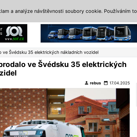
IS
ALTERNATIVY
VETERÁNI
SYSTÉMY
VELETRHY
AKCE
I
klam a analýze návštěvnosti soubory cookie. Používáním to
Reklama
o ve Švédsku 35 elektrických nákladních vozidel
prodalo ve Švédsku 35 elektrických
zidel
person
date_range
rebus
17.04.2025