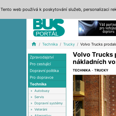
ZPRÁVY
JÍZDNÍ ŘÁDY
MHD, IDS
BUSY
SERV
Tento web používá k poskytování služeb, personalizaci re
Reklama
home
Technika
Trucky
Volvo Trucks prodal
Volvo Trucks 
Zpravodajství
nákladních vo
Pro cestující
Dopravní politika
TECHNIKA
-
TRUCKY
Pro dopravce
Technika
»
Autobusy
»
Servis
»
Dopravní systémy
»
Veteráni
»
Alternativy