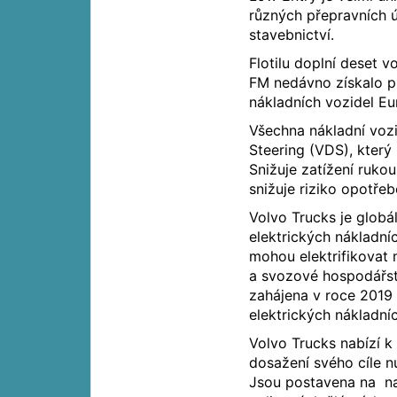
různých přepravních ú
stavebnictví.
Flotilu doplní deset v
FM nedávno získalo p
nákladních vozidel Eu
Všechna nákladní voz
Steering (VDS), který
Snižuje zatížení ruko
snižuje riziko opotře
Volvo Trucks je globá
elektrických nákladní
mohou elektrifikovat 
a svozové hospodářstv
zahájena v roce 2019
elektrických nákladní
Volvo Trucks nabízí k
dosažení svého cíle n
Jsou postavena na na