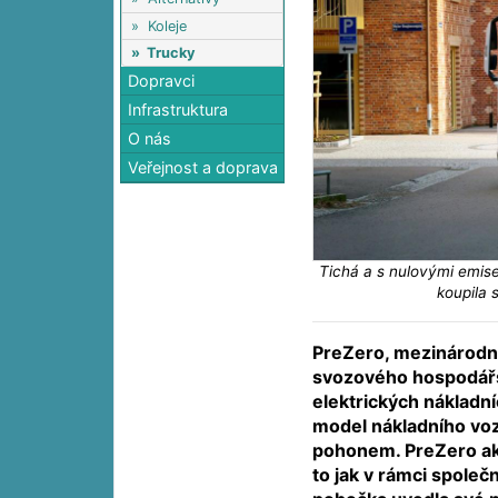
»
Koleje
»
Trucky
Dopravci
Infrastruktura
O nás
Veřejnost a doprava
Tichá a s nulovými emise
koupila 
PreZero, mezinárodní
svozového hospodářst
elektrických nákladní
model nákladního voz
pohonem. PreZero akt
to jak v rámci společ