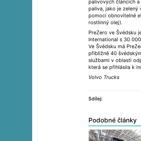
palivových článcích a
paliva, jako je zelen
pomocí obnovitelné e
rostlinný olej).
PreZero ve Švédsku j
International s 30 00
Ve Švédsku má PreZe
přibližně 40 švédský
službami v oblasti od
která se přihlásila k i
Volvo Trucks
Sdílej:
Podobné články