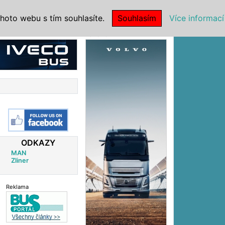
|
NSTITUCE
hoto webu s tím souhlasíte.
Souhlasím
Více informací
Reklama
ODKAZY
MAN
Zliner
Reklama