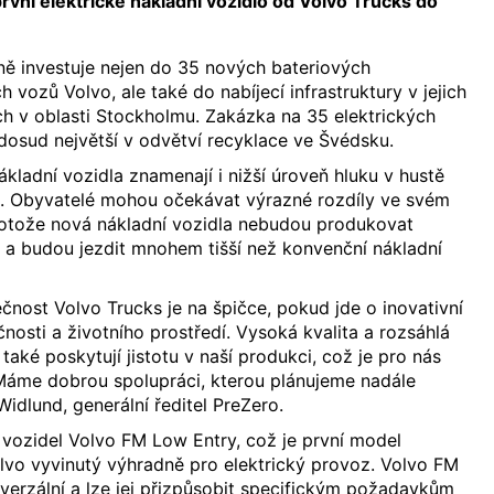
vní elektrické nákladní vozidlo od Volvo Trucks do
.
ě investuje nejen do 35 nových bateriových
h vozů Volvo, ale také do nabíjecí infrastruktury v jejich
ch v oblasti Stockholmu. Zakázka na 35 elektrických
 dosud největší v odvětví recyklace ve Švédsku.
ákladní vozidla znamenají i nižší úroveň hluku v hustě
. Obyvatelé mohou očekávat výrazné rozdíly ve svém
protože nová nákladní vozidla nebudou produkovat
 a budou jezdit mnohem tišší než konvenční nákladní
čnost Volvo Trucks je na špičce, pokud jde o inovativní
nosti a životního prostředí. Vysoká kvalita a rozsáhlá
 také poskytují jistotu v naší produkci, což je pro nás
Máme dobrou spolupráci, kterou plánujeme nadále
 Widlund, generální ředitel PreZero.
vozidel Volvo FM Low Entry, což je první model
lvo vyvinutý výhradně pro elektrický provoz. Volvo FM
iverzální a lze jej přizpůsobit specifickým požadavkům