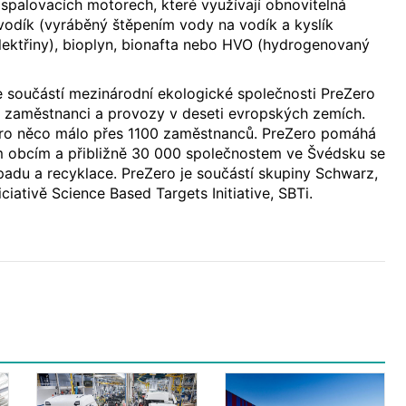
 spalovacích motorech, které využívají obnovitelná
ý vodík (vyráběný štěpením vody na vodík a kyslík
lektřiny), bioplyn, bionafta nebo HVO (hydrogenovaný
e součástí mezinárodní ekologické společnosti PreZero
0 zaměstnanci a provozy v deseti evropských zemích.
ro něco málo přes 1100 zaměstnanců. PreZero pomáhá
m obcím a přibližně 30 000 společnostem ve Švédsku se
padu a recyklace. PreZero je součástí skupiny Schwarz,
niciativě Science Based Targets Initiative, SBTi.