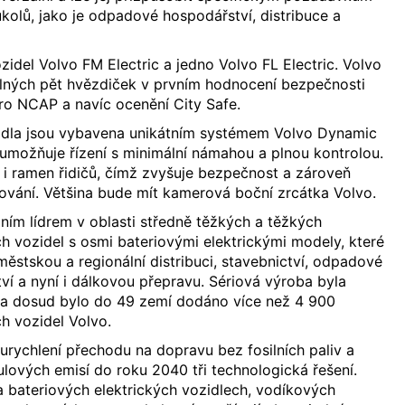
kolů, jako je odpadové hospodářství, distribuce a
ozidel Volvo FM Electric a jedno Volvo FL Electric. Volvo
lných pět hvězdiček v prvním hodnocení bezpečnosti
ro NCAP a navíc ocenění City Safe.
idla jsou vybavena unikátním systémem Volvo Dynamic
 umožňuje řízení s minimální námahou a plnou kontrolou.
u i ramen řidičů, čímž zvyšuje bezpečnost a zároveň
bování. Většina bude mít kamerová boční zrcátka Volvo.
lním lídrem v oblasti středně těžkých a těžkých
ch vozidel s osmi bateriovými elektrickými modely, které
městskou a regionální distribuci, stavebnictví, odpadové
í a nyní i dálkovou přepravu. Sériová výroba byla
 a dosud bylo do 49 zemí dodáno více než 4 900
ch vozidel Volvo.
 urychlení přechodu na dopravu bez fosilních paliv a
ulových emisí do roku 2040 tři technologická řešení.
 bateriových elektrických vozidlech, vodíkových