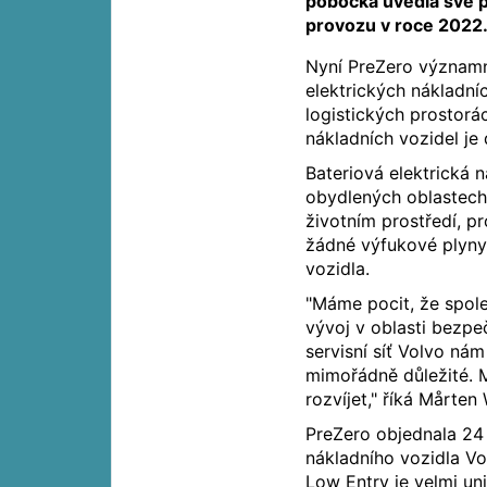
pobočka uvedla své pr
provozu v roce 2022
Nyní PreZero významn
elektrických nákladníc
logistických prostorá
nákladních vozidel je
Bateriová elektrická n
obydlených oblastech
životním prostředí, 
žádné výfukové plyny
vozidla.
"Máme pocit, že spole
vývoj v oblasti bezpeč
servisní síť Volvo nám
mimořádně důležité. 
rozvíjet," říká Mårten
PreZero objednala 24 
nákladního vozidla Vo
Low Entry je velmi un