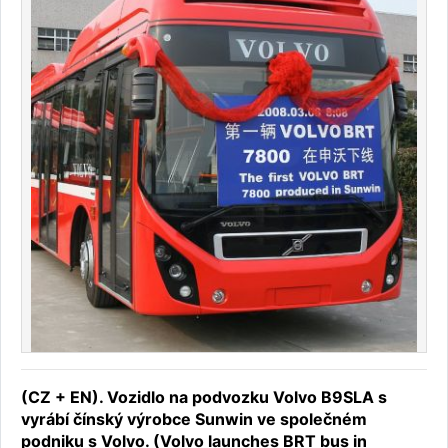
(CZ + EN). Vozidlo na podvozku Volvo B9SLA s
vyrábí čínský výrobce Sunwin ve společném
podniku s Volvo. (Volvo launches BRT bus in