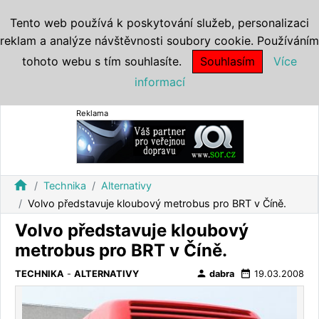
Tento web používá k poskytování služeb, personalizaci
reklam a analýze návštěvnosti soubory cookie. Používáním
tohoto webu s tím souhlasíte.
Souhlasím
Více
informací
Reklama
home
Technika
Alternativy
Volvo představuje kloubový metrobus pro BRT v Číně.
Volvo představuje kloubový
metrobus pro BRT v Číně.
person
date_range
TECHNIKA
-
ALTERNATIVY
dabra
19.03.2008