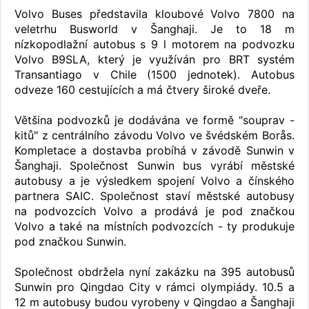
Volvo Buses představila kloubové Volvo 7800 na
veletrhu Busworld v Šanghaji. Je to 18 m
nízkopodlažní autobus s 9 l motorem na podvozku
Volvo B9SLA, který je využíván pro BRT systém
Transantiago v Chile (1500 jednotek). Autobus
odveze 160 cestujících a má čtvery široké dveře.
Většina podvozků je dodávána ve formě "souprav -
kitů" z centrálního závodu Volvo ve švédském Borås.
Kompletace a dostavba probíhá v závodě Sunwin v
Šanghaji. Společnost Sunwin bus vyrábí městské
autobusy a je výsledkem spojení Volvo a čínského
partnera SAIC. Společnost staví městské autobusy
na podvozcích Volvo a prodává je pod značkou
Volvo a také na místních podvozcích - ty produkuje
pod značkou Sunwin.
Společnost obdržela nyní zakázku na 395 autobusů
Sunwin pro Qingdao City v rámci olympiády. 10.5 a
12 m autobusy budou vyrobeny v Qingdao a Šanghaji