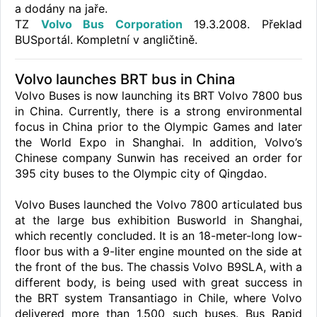
a dodány na jaře.
TZ
Volvo Bus Corporation
19.3.2008. Překlad
BUSportál. Kompletní v angličtině.
Volvo launches BRT bus in China
Volvo Buses is now launching its BRT Volvo 7800 bus
in China. Currently, there is a strong environmental
focus in China prior to the Olympic Games and later
the World Expo in Shanghai. In addition, Volvo’s
Chinese company Sunwin has received an order for
395 city buses to the Olympic city of Qingdao.
Volvo Buses launched the Volvo 7800 articulated bus
at the large bus exhibition Busworld in Shanghai,
which recently concluded. It is an 18-meter-long low-
floor bus with a 9-liter engine mounted on the side at
the front of the bus. The chassis Volvo B9SLA, with a
different body, is being used with great success in
the BRT system Transantiago in Chile, where Volvo
delivered more than 1,500 such buses. Bus Rapid