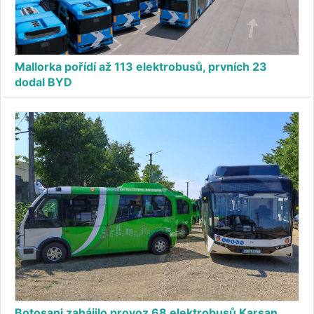
Mallorka pořídí až 113 elektrobusů, prvních 23
dodal BYD
Botoșani zahájilo provoz 68 elektrobusů Karsan