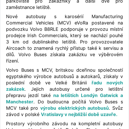
parkoviště pro zákazníky a další dvě pro
zaměstnance letiště.
Nové autobusy s karosérií Manufacturing
Commercial Vehicles (MCV) eVoRa postavené na
podvozku Volvo B8RLE podporuje v provozu místní
prodejce Irish Commercials, který se nachází pouhé
3 km od dublinského letiště. Pro provozovatele
Aircoach to znamená rychlý přístup také k servisu a
dílů. Volvo Buses získala zakázku ve výběrovém
řízení.
Volvo Buses s MCV, britskou dceřinou společností
egyptského výrobce autobusů a autokarů, získaly v
poslední době ve Velké Británii
řadu nových
zakázek
. Jejich autobusy určené pro letištní
přepravu jezdí také
na letištích Londýn Gatwick a
Manchester
. Do budoucna počítá Volvo Buses s
MCV také pro
výrobu elektrických autobusů
. Svůz
závod v polské
Vratislavy v nejbližší době uzavře.
Prostory výrobního závodu na kompletní autobusy