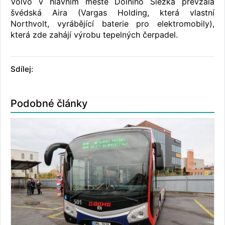
Volvo v hlavním městě Dolního Slezka převzala
švédská Aira (Vargas Holding, která vlastní
Northvolt, vyrábějící baterie pro elektromobily),
která zde zahájí výrobu tepelných čerpadel.
Sdílej:
Podobné články