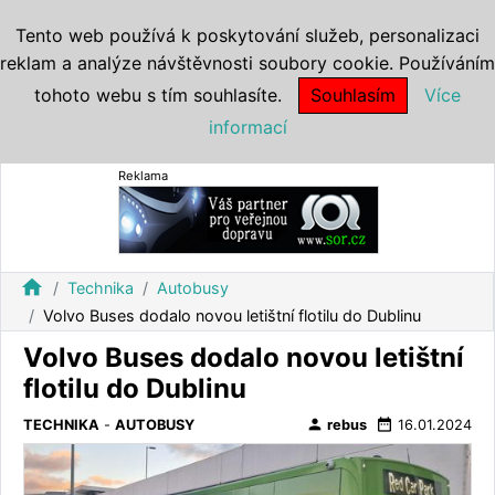
Tento web používá k poskytování služeb, personalizaci
reklam a analýze návštěvnosti soubory cookie. Používáním
tohoto webu s tím souhlasíte.
Souhlasím
Více
informací
Reklama
home
Technika
Autobusy
Volvo Buses dodalo novou letištní flotilu do Dublinu
Volvo Buses dodalo novou letištní
flotilu do Dublinu
person
date_range
TECHNIKA
-
AUTOBUSY
rebus
16.01.2024