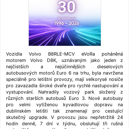
Vozidla Volvo B8RLE-MCV eVoRa poháněná
motorem Volvo D8K, uznávaným jako jeden z
nejčistších a nejúčinnějších dieselových
autobusových motorů Euro 6 na trhu, byla navržena
speciálně pro letištní provozy, mají velkorysé nosiče
pro zavazadla široké dveře pro rychlé nastupování a
vystupování. Nahradily vozový park složený z
různých starších autobusů Euro 3. Nové autobusy
pro velmi vytíženou kyvadlovou dopravu na
dublinském letišti tak znamenají pro cestující
skutečný upgrade. V provozu jsou nepřetržitě 24
hodin denně, 7 dní v týdnu, obsluhují tři rušná