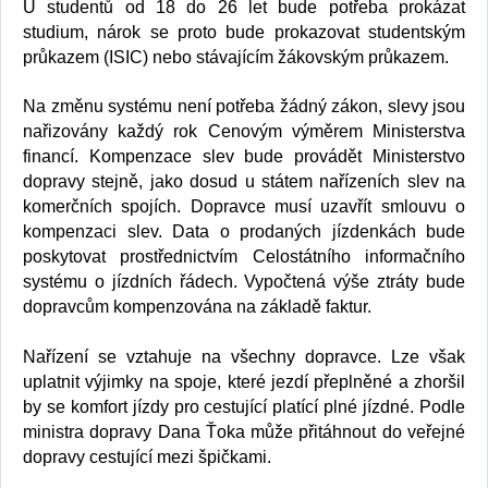
U studentů od 18 do 26 let bude potřeba prokázat
studium, nárok se proto bude prokazovat studentským
průkazem (ISIC) nebo stávajícím žákovským průkazem.
Na změnu systému není potřeba žádný zákon, slevy jsou
nařizovány každý rok Cenovým výměrem Ministerstva
financí. Kompenzace slev bude provádět Ministerstvo
dopravy stejně, jako dosud u státem nařízeních slev na
komerčních spojích. Dopravce musí uzavřít smlouvu o
kompenzaci slev. Data o prodaných jízdenkách bude
poskytovat prostřednictvím Celostátního informačního
systému o jízdních řádech. Vypočtená výše ztráty bude
dopravcům kompenzována na základě faktur.
Nařízení se vztahuje na všechny dopravce. Lze však
uplatnit výjimky na spoje, které jezdí přeplněné a zhoršil
by se komfort jízdy pro cestující platící plné jízdné. Podle
ministra dopravy Dana Ťoka může přitáhnout do veřejné
dopravy cestující mezi špičkami.