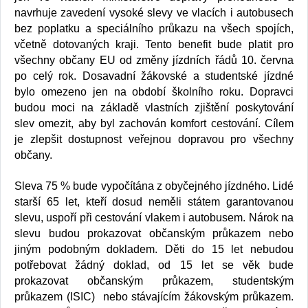
navrhuje zavedení vysoké slevy ve vlacích i autobusech
bez poplatku a speciálního průkazu na všech spojích,
včetně dotovaných kraji. Tento benefit bude platit pro
všechny občany EU od změny jízdních řádů 10. června
po celý rok. Dosavadní žákovské a studentské jízdné
bylo omezeno jen na období školního roku. Dopravci
budou moci na základě vlastních zjištění poskytování
slev omezit, aby byl zachován komfort cestování. Cílem
je zlepšit dostupnost veřejnou dopravou pro všechny
občany.
Sleva 75 % bude vypočítána z obyčejného jízdného. Lidé
starší 65 let, kteří dosud neměli státem garantovanou
slevu, uspoří při cestování vlakem i autobusem. Nárok na
slevu budou prokazovat občanským průkazem nebo
jiným podobným dokladem. Děti do 15 let nebudou
potřebovat žádný doklad, od 15 let se věk bude
prokazovat občanským průkazem, studentským
průkazem (ISIC) nebo stávajícím žákovským průkazem.