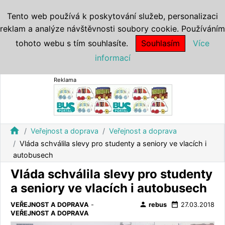
Tento web používá k poskytování služeb, personalizaci
reklam a analýze návštěvnosti soubory cookie. Používáním
tohoto webu s tím souhlasíte.
Souhlasím
Více
informací
Reklama
home
Veřejnost a doprava
Veřejnost a doprava
Vláda schválila slevy pro studenty a seniory ve vlacích i
autobusech
Vláda schválila slevy pro studenty
a seniory ve vlacích i autobusech
person
date_range
VEŘEJNOST A DOPRAVA
-
rebus
27.03.2018
VEŘEJNOST A DOPRAVA