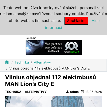
Tento web používá k poskytování služeb, personalizaci
reklam a analýze návštěvnosti soubory cookie. Používáním
tohoto webu s tím souhlasíte.
Souhlasím
Více
informací
Reklama
home
Technika
Alternativy
Vilnius objednal 112 elektrobusů MAN Lion’s City E
Vilnius objednal 112 elektrobusů
MAN Lion’s City E
person
date_range
TECHNIKA
-
ALTERNATIVY
rebus
13.05.2026