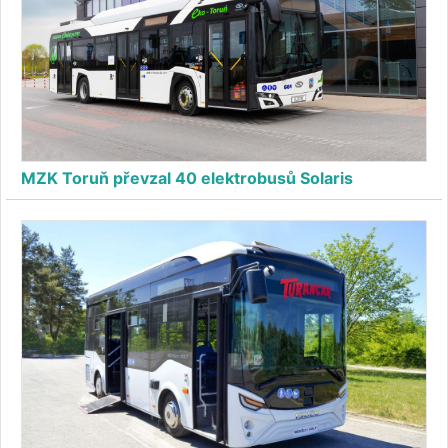
MZK Toruň převzal 40 elektrobusů Solaris