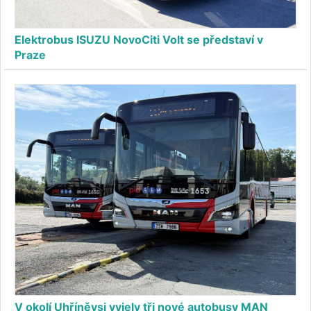
Elektrobus ISUZU NovoCiti Volt se představí v
Praze
V okolí Uhříněvsi vyjely tři nové autobusy MAN