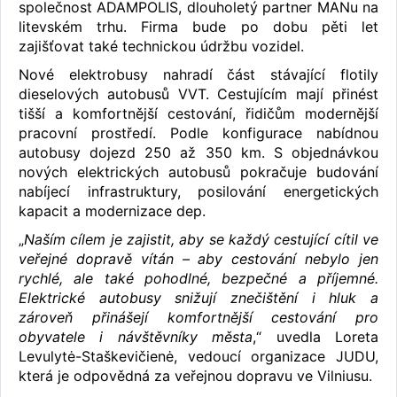
společnost ADAMPOLIS, dlouholetý partner MANu na
litevském trhu. Firma bude po dobu pěti let
zajišťovat také technickou údržbu vozidel.
Nové elektrobusy nahradí část stávající flotily
dieselových autobusů VVT. Cestujícím mají přinést
tišší a komfortnější cestování, řidičům modernější
pracovní prostředí. Podle konfigurace nabídnou
autobusy dojezd 250 až 350 km. S objednávkou
nových elektrických autobusů pokračuje budování
nabíjecí infrastruktury, posilování energetických
kapacit a modernizace dep.
„
Naším cílem je zajistit, aby se každý cestující cítil ve
veřejné dopravě vítán – aby cestování nebylo jen
rychlé, ale také pohodlné, bezpečné a příjemné.
Elektrické autobusy snižují znečištění i hluk a
zároveň přinášejí komfortnější cestování pro
obyvatele i návštěvníky města
,“ uvedla Loreta
Levulytė-Staškevičienė, vedoucí organizace JUDU,
která je odpovědná za veřejnou dopravu ve Vilniusu.