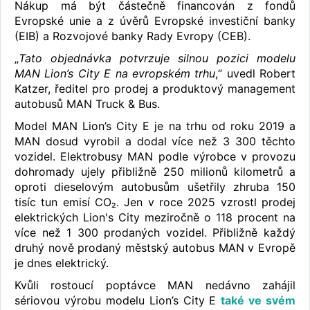
Nákup má být částečně financován z fondů
Evropské unie a z úvěrů Evropské investiční banky
(EIB) a Rozvojové banky Rady Evropy (CEB).
„
Tato objednávka potvrzuje silnou pozici modelu
MAN Lion’s City E na evropském trhu
,“ uvedl Robert
Katzer, ředitel pro prodej a produktový management
autobusů MAN Truck & Bus.
Model MAN Lion’s City E je na trhu od roku 2019 a
MAN dosud vyrobil a dodal více než 3 300 těchto
vozidel. Elektrobusy MAN podle výrobce v provozu
dohromady ujely přibližně 250 milionů kilometrů a
oproti dieselovým autobusům ušetřily zhruba 150
tisíc tun emisí CO₂. Jen v roce 2025 vzrostl prodej
elektrických Lion's City meziročně o 118 procent na
více než 1 300 prodaných vozidel. Přibližně každý
druhý nově prodaný městský autobus MAN v Evropě
je dnes elektrický.
Kvůli rostoucí poptávce MAN nedávno zahájil
sériovou výrobu modelu Lion’s City E
také ve svém