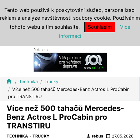
Tento web používá k poskytování služeb, personalizaci
reklam a analýze návštěvnosti soubory cookie. Používáním
tohoto webu s tím souhlasíte.
Souhlasím
Více
informací
Reklama
home
Technika
Trucky
Více než 500 tahačů Mercedes-Benz Actros L ProCabin
pro TRANSTIRU
Více než 500 tahačů Mercedes-
Benz Actros L ProCabin pro
TRANSTIRU
person
date_range
TECHNIKA
-
TRUCKY
rebus
27.05.2026