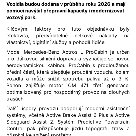
Vozidla budou dodána v průběhu roku 2026 a mají
pomoci navýšit přepravní kapacity i modernizovat
vozový park.
Klíčovými faktory pro tuto objednávku byly
efektivita, předvídatelné celkové náklady na
vlastnictví, digitální služby a pohodlí řidiče.
Model Mercedes-Benz Actros L ProCabin je určen
pro dálkovou silniční dopravu a vyznačuje se novou
aerodynamickou kabinou ProCabin s prodlouženou
přední částí, která zlepšuje proudění vzduchu kolem
vozidla a může snížit spotřebu paliva až o 3 %.
Pohon zajišťuje motor OM 471 třetí generace,
optimalizovaný pro hospodárný provoz na dlouhých
trasách.
Další úspory provozu podporují moderní asistenční
systémy, včetně Active Brake Assist 6 Plus a Active
Sideguard Assist 2. Systém Predictive Powertrain
Control pak přizpůsobuje jízdu topografii trasy a
přispívá ke snížení spotřeby.