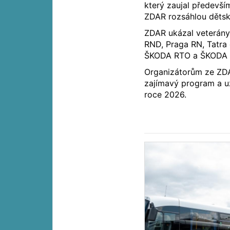
který zaujal předevší
ZDAR rozsáhlou dětsk
ZDAR ukázal veterány 
RND, Praga RN, Tatra c
ŠKODA RTO a ŠKODA 
Organizátorům ze ZDA
zajímavý program a už
roce 2026.