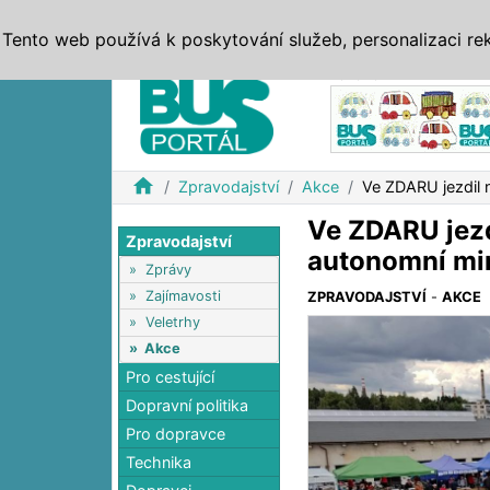
ZPRÁVY
JÍZDNÍ ŘÁDY
MHD, IDS
BUSY
SERV
Tento web používá k poskytování služeb, personalizaci re
Reklama
home
Zpravodajství
Akce
Ve ZDARU jezdil 
Ve ZDARU jezd
Zpravodajství
autonomní mi
»
Zprávy
»
Zajímavosti
ZPRAVODAJSTVÍ
-
AKCE
»
Veletrhy
»
Akce
Pro cestující
Dopravní politika
Pro dopravce
Technika