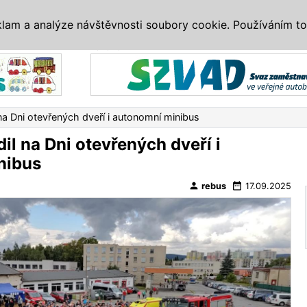
IS
ALTERNATIVY
VETERÁNI
SYSTÉMY
VELETRHY
AKCE
I
klam a analýze návštěvnosti soubory cookie. Používáním to
Reklama
na Dni otevřených dveří i autonomní minibus
il na Dni otevřených dveří i
nibus
person
date_range
rebus
17.09.2025