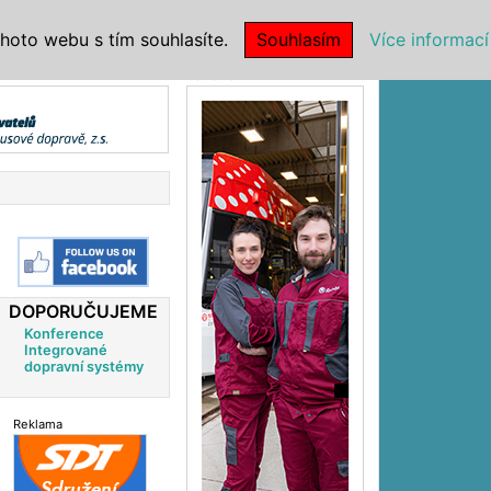
|
NSTITUCE
hoto webu s tím souhlasíte.
Souhlasím
Více informací
Reklama
DOPORUČUJEME
Konference
Integrované
dopravní systémy
Reklama