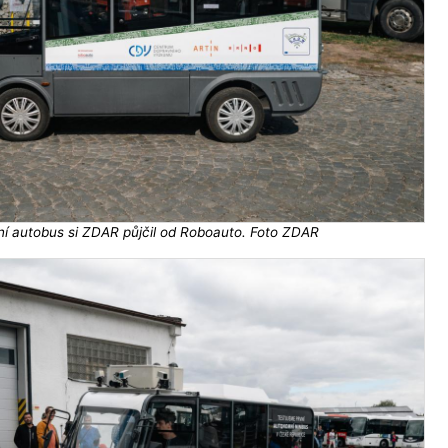
í autobus si ZDAR půjčil od Roboauto. Foto ZDAR