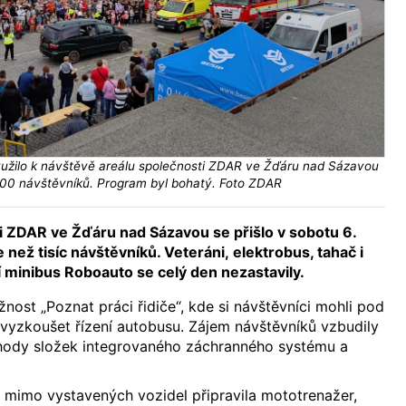
užilo k návštěvě areálu společnosti ZDAR ve Žďáru nad Sázavou
000 návštěvníků. Program byl bohatý. Foto ZDAR
i ZDAR ve Žďáru nad Sázavou se přišlo v sobotu 6.
 než tisíc návštěvníků. Veteráni, elektrobus, tahač i
minibus Roboauto se celý den nezastavily.
nost „Poznat práci řidiče“, kde si návštěvníci mohli pod
vyzkoušet řízení autobusu. Zájem návštěvníků vzbudily
hody složek integrovaného záchranného systému a
 mimo vystavených vozidel připravila mototrenažer,