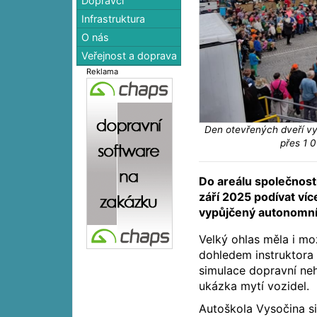
Dopravci
Infrastruktura
O nás
Veřejnost a doprava
Reklama
Den otevřených dveří vy
přes 1 
Do areálu společnost
září 2025 podívat více
vypůjčený autonomní 
Velký ohlas měla i mož
dohledem instruktora 
simulace dopravní ne
ukázka mytí vozidel.
Autoškola Vysočina si