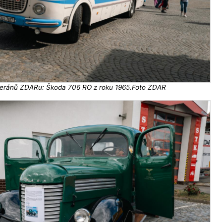
teránů ZDARu: Škoda 706 RO z roku 1965.Foto ZDAR