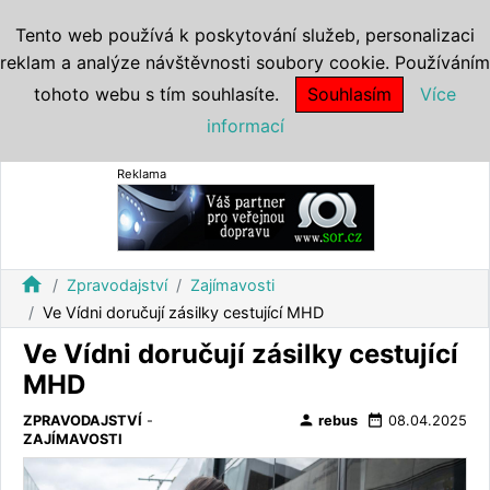
Tento web používá k poskytování služeb, personalizaci
reklam a analýze návštěvnosti soubory cookie. Používáním
tohoto webu s tím souhlasíte.
Souhlasím
Více
informací
Reklama
home
Zpravodajství
Zajímavosti
Ve Vídni doručují zásilky cestující MHD
Ve Vídni doručují zásilky cestující
MHD
person
date_range
ZPRAVODAJSTVÍ
-
rebus
08.04.2025
ZAJÍMAVOSTI