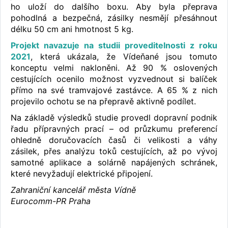
ho uloží do dalšího boxu. Aby byla přeprava
pohodlná a bezpečná, zásilky nesmějí přesáhnout
délku 50 cm ani hmotnost 5 kg.
Projekt navazuje na studii proveditelnosti z roku
2021
, která ukázala, že Vídeňané jsou tomuto
konceptu velmi nakloněni. Až 90 % oslovených
cestujících ocenilo možnost vyzvednout si balíček
přímo na své tramvajové zastávce. A 65 % z nich
projevilo ochotu se na přepravě aktivně podílet.
Na základě výsledků studie provedl dopravní podnik
řadu přípravných prací – od průzkumu preferencí
ohledně doručovacích časů či velikosti a váhy
zásilek, přes analýzu toků cestujících, až po vývoj
samotné aplikace a solárně napájených schránek,
které nevyžadují elektrické připojení.
Zahraniční kancelář města Vídně
Eurocomm-PR Praha