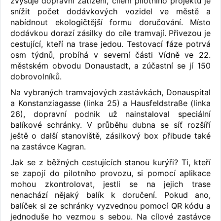
zvyšuje dopravní zatížení, cílem pilotního projektu je
snížit počet dodávkových vozidel ve městě a
nabídnout ekologičtější formu doručování. Místo
dodávkou dorazí zásilky do cíle tramvají. Přivezou je
cestující, kteří na trase jedou. Testovací fáze potrvá
osm týdnů, probíhá v severní části Vídně ve 22.
městském obvodu Donaustadt, a zúčastní se jí 150
dobrovolníků.
Na vybraných tramvajových zastávkách, Donauspital
a Konstanziagasse (linka 25) a Hausfeldstraße (linka
26), dopravní podnik už nainstaloval speciální
balíkové schránky. V průběhu dubna se síť rozšíří
ještě o další stanoviště, zásilkový box přibude také
na zastávce Kagran.
Jak se z běžných cestujících stanou kurýři? Ti, kteří
se zapojí do pilotního provozu, si pomocí aplikace
mohou zkontrolovat, jestli se na jejich trase
nenachází nějaký balík k doručení. Pokud ano,
balíček si ze schránky vyzvednou pomocí QR kódu a
jednoduše ho vezmou s sebou. Na cílové zastávce