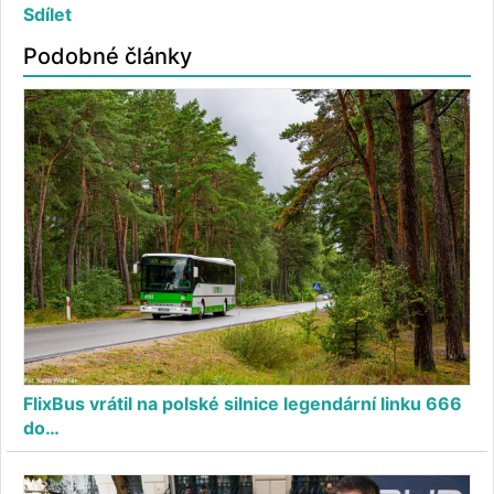
Sdílet
Podobné články
FlixBus vrátil na polské silnice legendární linku 666
do…