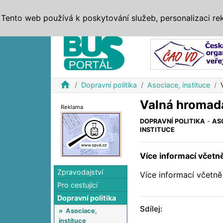
ZPRÁVY
JÍZDNÍ ŘÁDY
MHD, IDS
BUSY
SERV
Tento web používá k poskytování služeb, personalizaci re
Reklama
home
Dopravní politika
Asociace, instituce
Valná hromad
Reklama
DOPRAVNÍ POLITIKA
-
AS
INSTITUCE
Více informací včetn
Zpravodajství
Více informací včetně
Pro cestující
Dopravní politika
Sdílej:
»
Asociace,
instituce