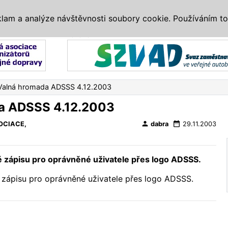
IS
ALTERNATIVY
VETERÁNI
SYSTÉMY
VELETRHY
AKCE
I
klam a analýze návštěvnosti soubory cookie. Používáním to
Reklama
Valná hromada ADSSS 4.12.2003
a ADSSS 4.12.2003
person
date_range
OCIACE,
dabra
29.11.2003
ě zápisu pro oprávněné uživatele přes logo ADSSS.
 zápisu pro oprávněné uživatele přes logo ADSSS.