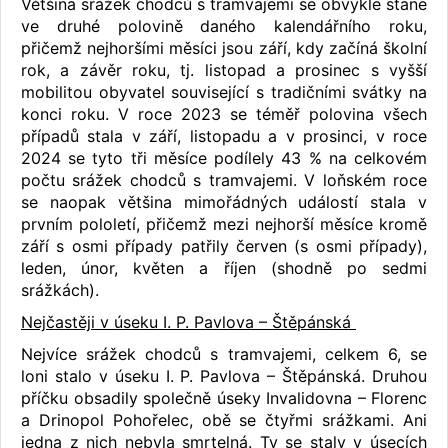
Většina srážek chodců s tramvajemi se obvykle stane
ve druhé polovině daného kalendářního roku,
přičemž nejhoršími měsíci jsou září, kdy začíná školní
rok, a závěr roku, tj. listopad a prosinec s vyšší
mobilitou obyvatel související s tradičními svátky na
konci roku. V roce 2023 se téměř polovina všech
případů stala v září, listopadu a v prosinci, v roce
2024 se tyto tři měsíce podílely 43 % na celkovém
počtu srážek chodců s tramvajemi. V loňském roce
se naopak většina mimořádných událostí stala v
prvním pololetí, přičemž mezi nejhorší měsíce kromě
září s osmi případy patřily červen (s osmi případy),
leden, únor, květen a říjen (shodně po sedmi
srážkách).
Nejčastěji v úseku I. P. Pavlova – Štěpánská
Nejvíce srážek chodců s tramvajemi, celkem 6, se
loni stalo v úseku I. P. Pavlova – Štěpánská. Druhou
příčku obsadily společně úseky Invalidovna – Florenc
a Drinopol Pohořelec, obě se čtyřmi srážkami. Ani
jedna z nich nebyla smrtelná. Ty se staly v úsecích