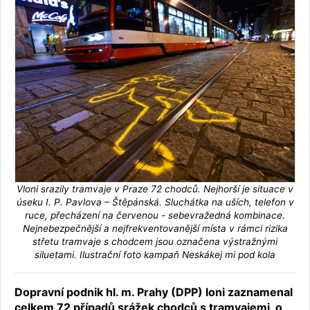
Vloni srazily tramvaje v Praze 72 chodců. Nejhorší je situace v
úseku I. P. Pavlova – Štěpánská. Sluchátka na uších, telefon v
ruce, přecházení na červenou - sebevražedná kombinace.
Nejnebezpečnější a nejfrekventovanější místa v rámci rizika
střetu tramvaje s chodcem jsou označena výstražnými
siluetami. Ilustrační foto kampaň Neskákej mi pod kola
Dopravní podnik hl. m. Prahy (DPP) loni zaznamenal
celkem 72 případů srážek chodců s tramvajemi, o