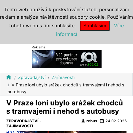
Tento web používá k poskytování služeb, personalizaci
reklam a analýze návštěvnosti soubory cookie. Používáním
tohoto webu s tím souhlasíte.
Souhlasím
Více
informací
Reklama
home
Zpravodajství
Zajímavosti
V Praze loni ubylo srážek chodců s tramvajemi i nehod s
autobusy
V Praze loni ubylo srážek chodců
s tramvajemi i nehod s autobusy
person
date_range
ZPRAVODAJSTVÍ
-
rebus
24.02.2026
ZAJÍMAVOSTI