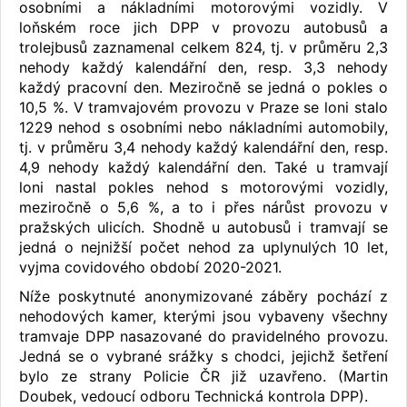
osobními a nákladními motorovými vozidly. V
loňském roce jich DPP v provozu autobusů a
trolejbusů zaznamenal celkem 824, tj. v průměru 2,3
nehody každý kalendářní den, resp. 3,3 nehody
každý pracovní den. Meziročně se jedná o pokles o
10,5 %. V tramvajovém provozu v Praze se loni stalo
1229 nehod s osobními nebo nákladními automobily,
tj. v průměru 3,4 nehody každý kalendářní den, resp.
4,9 nehody každý kalendářní den. Také u tramvají
loni nastal pokles nehod s motorovými vozidly,
meziročně o 5,6 %, a to i přes nárůst provozu v
pražských ulicích. Shodně u autobusů i tramvají se
jedná o nejnižší počet nehod za uplynulých 10 let,
vyjma covidového období 2020-2021.
Níže poskytnuté anonymizované záběry pochází z
nehodových kamer, kterými jsou vybaveny všechny
tramvaje DPP nasazované do pravidelného provozu.
Jedná se o vybrané srážky s chodci, jejichž šetření
bylo ze strany Policie ČR již uzavřeno. (Martin
Doubek, vedoucí odboru Technická kontrola DPP).