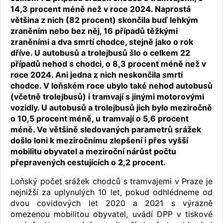
14,3 procent méně než v roce 2024. Naprostá
většina z nich (82 procent) skončila buď lehkým
zraněním nebo bez něj, 16 případů těžkými
zraněními a dva smrtí chodce, stejně jako o rok
dříve. U autobusů a trolejbusů šlo o celkem 22
případů nehod s chodci, o 8,3 procent méně než v
roce 2024. Ani jedna z nich neskončila smrtí
chodce. V loňském roce ubylo také nehod autobusů
(včetně trolejbusů) i tramvají s jinými motorovými
vozidly. U autobusů a trolejbusů jich bylo meziročně
o 10,5 procent méně, u tramvají o 5,6 procent
méně. Ve většině sledovaných parametrů srážek
došlo loni k meziročnímu zlepšení i přes vyšší
mobilitu obyvatel a meziroční nárůst počtu
přepravených cestujících o 2,2 procent.
Loňský počet srážek chodců s tramvajemi v Praze je
nejnižší za uplynulých 10 let, pokud odhlédneme od
dvou covidových let 2020 a 2021 s výrazně
omezenou mobilitou obyvatel, uvádí DPP v tiskové