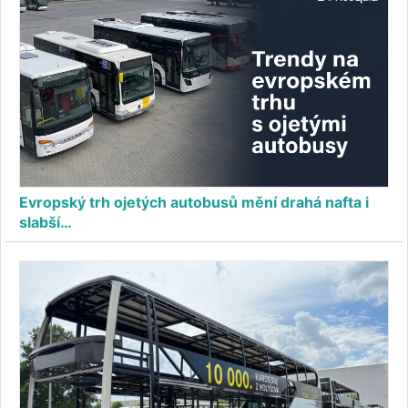
Evropský trh ojetých autobusů mění drahá nafta i
slabší…