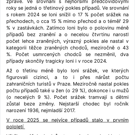
zprávě. Ve srovnání s nejhoršími předcovidovými
roky se jedná o třetinový pokles případů. Ve srovnání
s rokem 2024 se loni snížil o 17 % počet srážek na
přechodech, o cca 15 % mimo přechod a o téměř 29
% v zastávkách. Zatímco loni bylo o polovinu méně
případů bez zranění a o necelou čtvrtinu narostl
počet lehce zraněných, výrazný pokles ale nastal v
kategorii těžce zraněných chodců, meziročně o 43
%. Počet usmrcených chodců se nezměnil, dva
případy skončily tragicky loni i v roce 2024.
Až o třetinu méně bylo loni srážek, ve kterých
figurovali cizinci, a to i přes nárůst počtu
zahraničních turistů v Praze. Meziročně nastal pokles
počtu případů také u žen (o 29 %), dokonce i u mužů
(o necelých 9 %). Počet srážek tramvají s dětmi
zůstal beze změny. Nejstarší chodec byl ročník
narození 1936, nejmladší 2017.
V roce 2025 se nejvíce případů stalo v prvním
pololetí