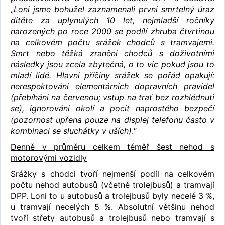
„
Loni jsme bohužel zaznamenali první smrtelný úraz
dítěte za uplynulých 10 let, nejmladší ročníky
narozených po roce 2000 se podílí zhruba čtvrtinou
na celkovém počtu srážek chodců s tramvajemi.
Smrt nebo těžká zranění chodců s doživotními
následky jsou zcela zbytečná, o to víc pokud jsou to
mladí lidé. Hlavní příčiny srážek se pořád opakují:
nerespektování elementárních dopravních pravidel
(přebíhání na červenou; vstup na trať bez rozhlédnuti
se), ignorování okolí a pocit naprostého bezpečí
(pozornost upřena pouze na displej telefonu často v
kombinaci se sluchátky v uších)
.“
Denně v průměru celkem téměř šest nehod s
motorovými vozidly
Srážky s chodci tvoří nejmenší podíl na celkovém
počtu nehod autobusů (včetně trolejbusů) a tramvají
DPP. Loni to u autobusů a trolejbusů byly necelé 3 %,
u tramvají necelých 5 %. Absolutní většinu nehod
tvoří střety autobusů a trolejbusů nebo tramvají s