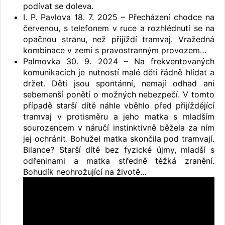
podívat se doleva.
I. P. Pavlova 18. 7. 2025 – Přecházení chodce na
červenou, s telefonem v ruce a rozhlédnutí se na
opačnou stranu, než přijíždí tramvaj. Vražedná
kombinace v zemi s pravostranným provozem…
Palmovka 30. 9. 2024 – Na frekventovaných
komunikacích je nutností malé děti řádně hlídat a
držet. Děti jsou spontánní, nemají odhad ani
sebemenší ponětí o možných nebezpečí. V tomto
případě starší dítě náhle vběhlo před přijíždějící
tramvaj v protisměru a jeho matka s mladším
sourozencem v náručí instinktivně běžela za ním
jej ochránit. Bohužel matka skončila pod tramvají.
Bilance? Starší dítě bez fyzické újmy, mladší s
odřeninami a matka středně těžká zranění.
Bohudík neohrožující na životě…