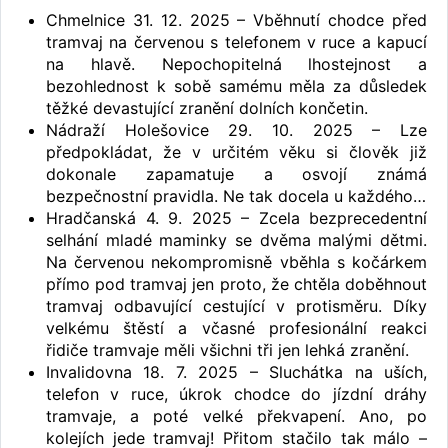
Chmelnice 31. 12. 2025 – Vběhnutí chodce před
tramvaj na červenou s telefonem v ruce a kapucí
na hlavě. Nepochopitelná lhostejnost a
bezohlednost k sobě samému měla za důsledek
těžké devastující zranění dolních končetin.
Nádraží Holešovice 29. 10. 2025 – Lze
předpokládat, že v určitém věku si člověk již
dokonale zapamatuje a osvojí známá
bezpečnostní pravidla. Ne tak docela u každého…
Hradčanská 4. 9. 2025 – Zcela bezprecedentní
selhání mladé maminky se dvěma malými dětmi.
Na červenou nekompromisně vběhla s kočárkem
přímo pod tramvaj jen proto, že chtěla doběhnout
tramvaj odbavující cestující v protisměru. Díky
velkému štěstí a včasné profesionální reakci
řidiče tramvaje měli všichni tři jen lehká zranění.
Invalidovna 18. 7. 2025 – Sluchátka na uších,
telefon v ruce, úkrok chodce do jízdní dráhy
tramvaje, a poté velké překvapení. Ano, po
kolejích jede tramvaj! Přitom stačilo tak málo –