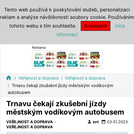
Tento web používá k poskytování služeb, personalizaci
reklam a analýze návštěvnosti soubory cookie. Používáním
tohoto webu s tím souhlasíte.
Souhlasím
Více
informací
Reklama
home
Veřejnost a doprava
Veřejnost a doprava
Trnavu čekají zkušební jízdy městským vodíkovým
autobusem
Trnavu čekají zkušební jízdy
městským vodíkovým autobusem
person
date_range
VEŘEJNOST A DOPRAVA
-
svt
03.01.2023
VEŘEJNOST A DOPRAVA