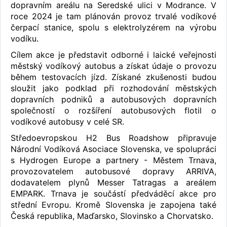
dopravním areálu na Seredské ulici v Modrance. V
roce 2024 je tam plánován provoz trvalé vodíkové
čerpací stanice, spolu s elektrolyzérem na výrobu
vodíku.
Cílem akce je představit odborné i laické veřejnosti
městský vodíkový autobus a získat údaje o provozu
během testovacích jízd. Získané zkušenosti budou
sloužit jako podklad při rozhodování městských
dopravních podniků a autobusových dopravních
společností o rozšíření autobusových flotil o
vodíkové autobusy v celé SR.
Středoevropskou H2 Bus Roadshow připravuje
Národní Vodíková Asociace Slovenska, ve spolupráci
s Hydrogen Europe a partnery - Městem Trnava,
provozovatelem autobusové dopravy ARRIVA,
dodavatelem plynů Messer Tatragas a areálem
EMPARK. Trnava je součástí předváděcí akce pro
střední Evropu. Kromě Slovenska je zapojena také
Česká republika, Maďarsko, Slovinsko a Chorvatsko.