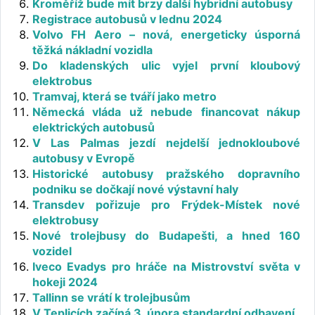
Kroměříž bude mít brzy další hybridní autobusy
Registrace autobusů v lednu 2024
Volvo FH Aero – nová, energeticky úsporná
těžká nákladní vozidla
Do kladenských ulic vyjel první kloubový
elektrobus
Tramvaj, která se tváří jako metro
Německá vláda už nebude financovat nákup
elektrických autobusů
V Las Palmas jezdí nejdelší jednokloubové
autobusy v Evropě
Historické autobusy pražského dopravního
podniku se dočkají nové výstavní haly
Transdev pořizuje pro Frýdek-Místek nové
elektrobusy
Nové trolejbusy do Budapešti, a hned 160
vozidel
Iveco Evadys pro hráče na Mistrovství světa v
hokeji 2024
Tallinn se vrátí k trolejbusům
V Teplicích začíná 3. února standardní odbavení