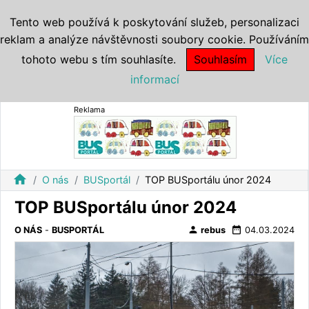
Tento web používá k poskytování služeb, personalizaci
reklam a analýze návštěvnosti soubory cookie. Používáním
tohoto webu s tím souhlasíte.
Souhlasím
Více
informací
Reklama
home
O nás
BUSportál
TOP BUSportálu únor 2024
TOP BUSportálu únor 2024
person
date_range
O NÁS
-
BUSPORTÁL
rebus
04.03.2024