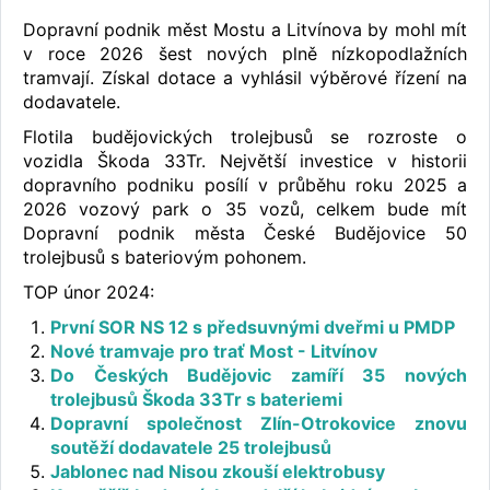
Dopravní podnik měst Mostu a Litvínova by mohl mít
v roce 2026 šest nových plně nízkopodlažních
tramvají. Získal dotace a vyhlásil výběrové řízení na
dodavatele.
Flotila budějovických trolejbusů se rozroste o
vozidla Škoda 33Tr. Největší investice v historii
dopravního podniku posílí v průběhu roku 2025 a
2026 vozový park o 35 vozů, celkem bude mít
Dopravní podnik města České Budějovice 50
trolejbusů s bateriovým pohonem.
TOP únor 2024:
První SOR NS 12 s předsuvnými dveřmi u PMDP
Nové tramvaje pro trať Most - Litvínov
Do Českých Budějovic zamíří 35 nových
trolejbusů Škoda 33Tr s bateriemi
Dopravní společnost Zlín-Otrokovice znovu
soutěží dodavatele 25 trolejbusů
Jablonec nad Nisou zkouší elektrobusy