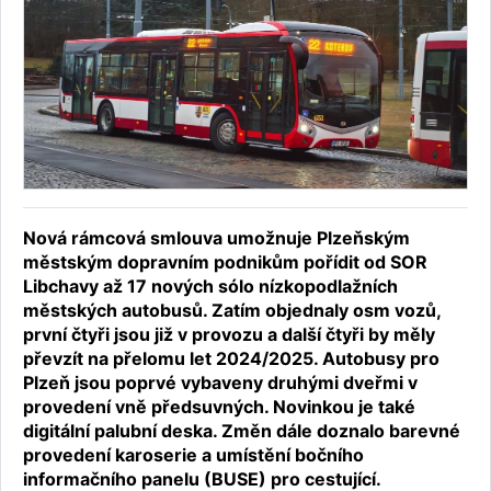
Nová rámcová smlouva umožnuje Plzeňským
městským dopravním podnikům pořídit od SOR
Libchavy až 17 nových sólo nízkopodlažních
městských autobusů. Zatím objednaly osm vozů,
první čtyři jsou již v provozu a další čtyři by měly
převzít na přelomu let 2024/2025. Autobusy pro
Plzeň jsou poprvé vybaveny druhými dveřmi v
provedení vně předsuvných. Novinkou je také
digitální palubní deska. Změn dále doznalo barevné
provedení karoserie a umístění bočního
informačního panelu (BUSE) pro cestující.