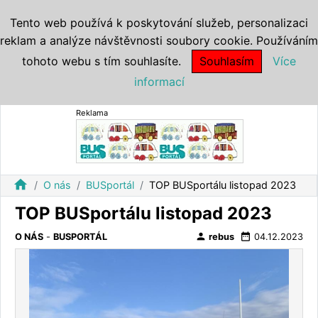
Tento web používá k poskytování služeb, personalizaci
reklam a analýze návštěvnosti soubory cookie. Používáním
tohoto webu s tím souhlasíte.
Souhlasím
Více
informací
Reklama
home
O nás
BUSportál
TOP BUSportálu listopad 2023
TOP BUSportálu listopad 2023
person
date_range
O NÁS
-
BUSPORTÁL
rebus
04.12.2023