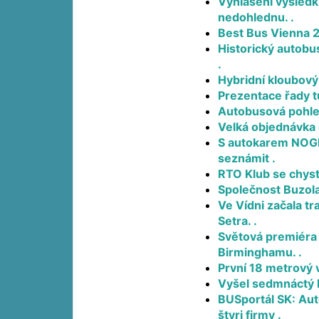
Vyhlášení výsledk
nedohlednu. .
Best Bus Vienna 2
Historický autobu
.
Hybridní kloubový
Prezentace řady t
Autobusová pohled
Velká objednávka 
S autokarem NOGE
seznámit .
RTO Klub se chyst
Společnost Buzola
Ve Vídni začala t
Setra. .
Světová premiéra 
Birminghamu. .
První 18 metrový v
Vyšel sedmnáctý 
BUSportál SK: Aut
štyri firmy .