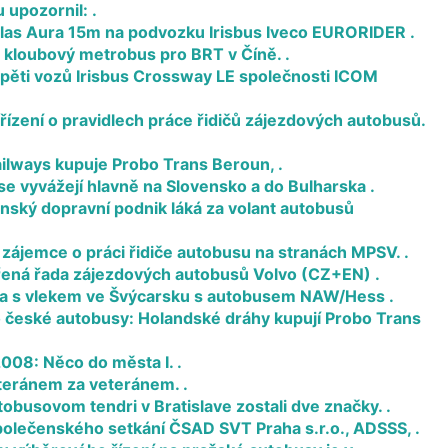
 upozornil: .
las Aura 15m na podvozku Irisbus Iveco EURORIDER .
 kloubový metrobus pro BRT v Číně. .
 pěti vozů Irisbus Crossway LE společnosti ICOM
řízení o pravidlech práce řidičů zájezdových autobusů.
lways kupuje Probo Trans Beroun, .
 vyvážejí hlavně na Slovensko a do Bulharska .
ský dopravní podnik láká za volant autobusů
zájemce o práci řidiče autobusu na stranách MPSV. .
řená řada zájezdových autobusů Volvo (CZ+EN) .
a s vlekem ve Švýcarsku s autobusem NAW/Hess .
 české autobusy: Holandské dráhy kupují Probo Trans
008: Něco do města I. .
eteránem za veteránem. .
obusovom tendri v Bratislave zostali dve značky. .
polečenského setkání ČSAD SVT Praha s.r.o., ADSSS, .