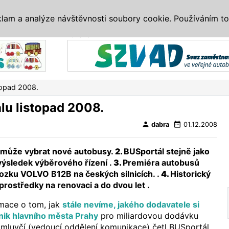
IS
ALTERNATIVY
VETERÁNI
SYSTÉMY
VELETRHY
AKCE
I
klam a analýze návštěvnosti soubory cookie. Používáním to
Reklama
topad 2008.
u listopad 2008.
person
date_range
dabra
01.12.2008
 může vybrat nové autobusy.
2.
BUSportál stejně jako
výsledek výběrového řízení .
3.
Premiéra autobusů
ozku VOLVO B12B na českých silnicích. .
4.
Historický
 prostředky na renovaci a do dvou let .
rmace o tom, jak
stále nevíme, jakého dodavatele si
nik hlavního města Prahy
pro miliardovou dodávku
mluvčí (vedoucí oddělení komunikace) četl BUSportál,