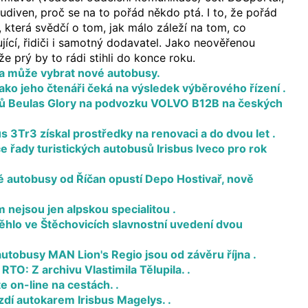
udiven, proč se na to pořád někdo ptá. I to, že pořád
e, která svědčí o tom, jak málo záleží na tom, co
jící, řidiči i samotný dodavatel. Jako neověřenou
e prý by to rádi stihli do konce roku.
a může vybrat nové autobusy.
ako jeho čtenáři čeká na výsledek výběrového řízení .
ů Beulas Glory na podvozku VOLVO B12B na českých
us 3Tr3 získal prostředky na renovaci a do dvou let .
 řady turistických autobusů Irisbus Iveco pro rok
 autobusy od Říčan opustí Depo Hostivař, nově
 nejsou jen alpskou specialitou .
běhlo ve Štěchovicích slavnostní uvedení dvou
utobusy MAN Lion's Regio jsou od závěru října .
TO: Z archivu Vlastimila Tělupila. .
 on-line na cestách. .
dí autokarem Irisbus Magelys. .