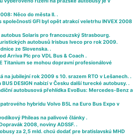
u výběrového řízení na pražské autobusy je v
008: Něco do města II. .
s společnosti GFI byl opět atrakcí veletrhu INVEX 2008
 autobus Solaris pro francouzský Strasbourg.
uristických autobusů Irisbus Iveco pro rok 2009.
nice ze Slovenska. .
od Arriva Plc pro VDL Bus & Coach .
 Titanium se mohou dopravní profesionálové
á na jubilejní rok 2009 s 10. srazem RTO v Lešanech. .
 BUS DESIGN nabízí v Česku další turecké autobusy. .
radiční autobusová přehlídka EvoBus: Mercedes-Benz a
patrového hybridu Volvo B5L na Euro Bus Expo v
odíkový Phileas na palivové články .
Dopravák 2008, noviny ADSSF. .
obusy za 2,5 mld. chcú dodať pre bratislavskú MHD