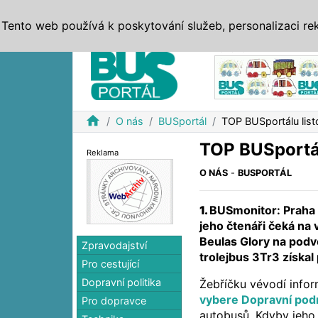
ZPRÁVY
JÍZDNÍ ŘÁDY
MHD, IDS
BUSY
SERV
Tento web používá k poskytování služeb, personalizaci re
Reklama
home
O nás
BUSportál
TOP BUSportálu lis
TOP BUSportál
Reklama
O NÁS
-
BUSPORTÁL
1.
BUSmonitor: Praha
jeho čtenáři čeká na 
Beulas Glory na podv
Zpravodajství
trolejbus 3Tr3 získal
Pro cestující
Dopravní politika
Žebříčku vévodí info
vybere Dopravní pod
Pro dopravce
autobusů. Kdyby jeho 