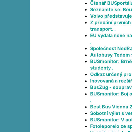
Čtenář BUSportálu
Seznamte se: Beu
Volvo představuje
Z předání prvních
transport. .
EU vydala nové na
.
Společnost NedRai
Autobusy Tedom se
BUSmonitor: Brněn
studenty .
Odkaz určený pro 
Inovovaná a rozší
BusZug - souprav
BUSmonitor: Boj o
.
Best Bus Vienna 2
Sobotní výlet s v
BUSmonitor: V aut
Fotoleporelo ze s