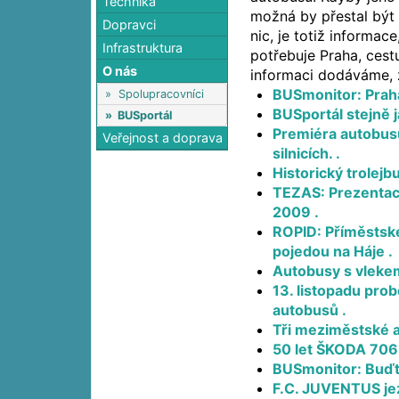
Technika
možná by přestal být 
Dopravci
nic, je totiž informac
Infrastruktura
potřebuje Praha, cestu
O nás
informaci dodáváme, ž
BUSmonitor: Prah
»
Spolupracovníci
BUSportál stejně j
»
BUSportál
Premiéra autobus
Veřejnost a doprava
silnicích. .
Historický trolejb
TEZAS: Prezentace
2009 .
ROPID: Příměstské
pojedou na Háje .
Autobusy s vlekem
13. listopadu pro
autobusů .
Tři meziměstské a
50 let ŠKODA 706 R
BUSmonitor: Buďte
F.C. JUVENTUS jez