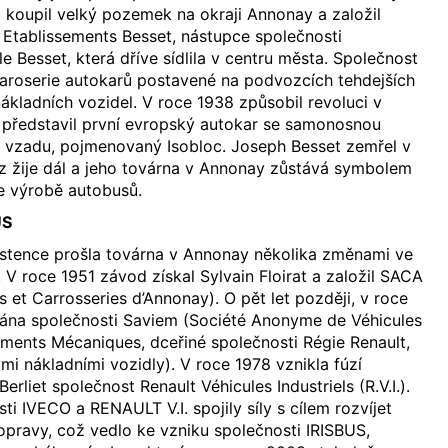
 koupil velký pozemek na okraji Annonay a založil
Etablissements Besset, nástupce společnosti
e Besset, která dříve sídlila v centru města. Společnost
karoserie autokarů postavené na podvozcích tehdejších
kladních vozidel. V roce 1938 způsobil revoluci v
 představil první evropský autokar se samonosnou
 vzadu, pojmenovaný Isobloc. Joseph Besset zemřel v
z žije dál a jeho továrna v Annonay zůstává symbolem
e výrobě autobusů.
US
istence prošla továrna v Annonay několika změnami ve
e. V roce 1951 závod získal Sylvain Floirat a založil SACA
 et Carrosseries d’Annonay). O pět let později, v roce
ána společnosti Saviem (Société Anonyme de Véhicules
pements Mécaniques, dceřiné společnosti Régie Renault,
mi nákladními vozidly). V roce 1978 vznikla fúzí
erliet společnost Renault Véhicules Industriels (R.V.I.).
i IVECO a RENAULT V.I. spojily síly s cílem rozvíjet
pravy, což vedlo ke vzniku společnosti IRISBUS,