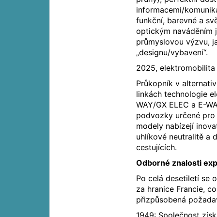
informacemi/komunikac
funkční, barevné a sv
optickým naváděním je
průmyslovou výzvu, j
„designu/vybavení“.
2025, elektromobilit
Průkopník v alternati
linkách technologie e
WAY/GX ELEC a E-WAY 
podvozky určené pro d
modely nabízejí inovat
uhlíkové neutralitě a
cestujících.
Odborné znalosti exp
Po celá desetiletí se
za hranice Francie, c
přizpůsobená požada
1949: Společnost získ