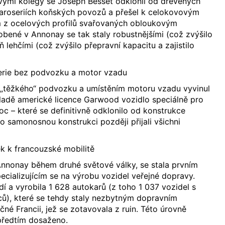
ými kolegy se Joseph Besset odklonil od dřevěných
roseriích koňských povozů a přešel k celokovovým
 z ocelových profilů svařovaných obloukovým
bené v Annonay se tak staly robustnějšími (což zvýšilo
 lehčími (což zvýšilo přepravní kapacitu a zajistilo
serie bez podvozku a motor vzadu
 „těžkého“ podvozku a umístěním motoru vzadu vyvinul
ladě americké licence Garwood vozidlo speciálně pro
oc – které se definitivně odklonilo od konstrukce
to samonosnou konstrukci později přijali všichni
ek k francouzské mobilitě
Annonay během druhé světové války, se stala prvním
ializujícím se na výrobu vozidel veřejné dopravy.
dí a vyrobila 1 628 autokarů (z toho 1 037 vozidel s
oců), které se tehdy staly nezbytným dopravním
né Francii, jež se zotavovala z ruin. Této úrovně
předtím dosaženo.