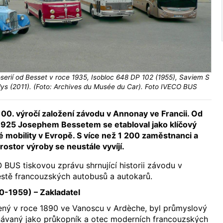
oserií od Besset v roce 1935, Isobloc 648 DP 102 (1955), Saviem S
ys (2011). (Foto: Archives du Musée du Car). Foto IVECO BUS
00. výročí založení závodu v Annonay ve Francii. Od
1925 Josephem Bessetem se etabloval jako klíčový
é mobility v Evropě. S více než 1 200 zaměstnanci a
ostor výroby se neustále vyvíjí.
 BUS tiskovou zprávu shrnující historii závodu v
stě francouzských autobusů a autokarů.
-1959) – Zakladatel
ený v roce 1890 ve Vanoscu v Ardèche, byl průmyslový
znávaný jako průkopník a otec moderních francouzských