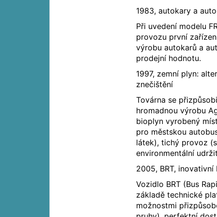
1983, autokary a aut
Při uvedení modelu FR
provozu první zařízen
výrobu autokarů a aut
prodejní hodnotu.
1997, zemní plyn: alte
znečištění
Továrna se přizpůsobi
hromadnou výrobu Ago
bioplyn vyrobený mís
pro městskou autobuso
látek), tichý provoz 
environmentální udržit
2005, BRT, inovativní
Vozidlo BRT (Bus Rap
základě technické plat
možnostmi přizpůsobe
pruhy), perfektní dos