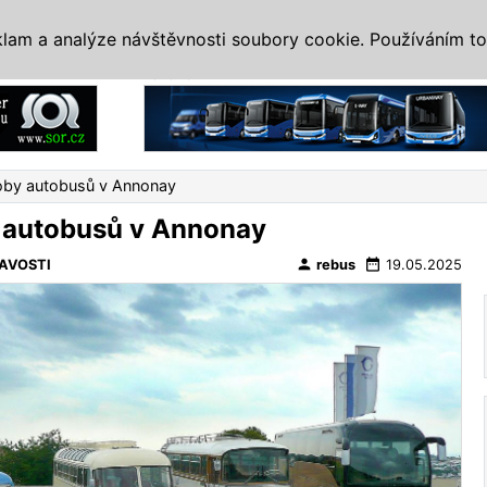
IS
ALTERNATIVY
VETERÁNI
SYSTÉMY
VELETRHY
AKCE
I
klam a analýze návštěvnosti soubory cookie. Používáním to
Reklama
roby autobusů v Annonay
y autobusů v Annonay
person
date_range
AVOSTI
rebus
19.05.2025