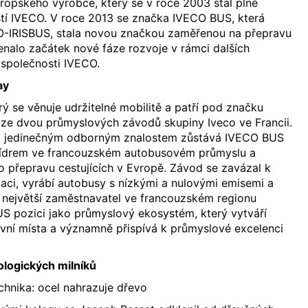
ropského výrobce, který se v roce 2003 stal plně
tí IVECO. V roce 2013 se značka IVECO BUS, která
O-IRISBUS, stala novou značkou zaměřenou na přepravu
enalo začátek nové fáze rozvoje v rámci dalších
 společnosti IVECO.
ay
ý se věnuje udržitelné mobilitě a patří pod značku
 ze dvou průmyslových závodů skupiny Iveco ve Francii.
 a jedinečným odborným znalostem zůstává IVECO BUS
lídrem ve francouzském autobusovém průmyslu a
 přepravu cestujících v Evropě. Závod se zavázal k
aci, vyrábí autobusy s nízkými a nulovými emisemi a
 největší zaměstnavatel ve francouzském regionu
 pozici jako průmyslový ekosystém, který vytváří
vní místa a významně přispívá k průmyslové excelenci
logických milníků
chnika: ocel nahrazuje dřevo