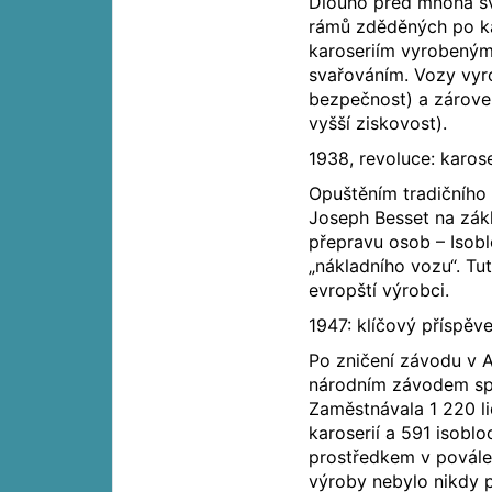
Dlouho před mnoha sv
rámů zděděných po ka
karoseriím vyrobeným
svařováním. Vozy vyro
bezpečnost) a zároveň
vyšší ziskovost).
1938, revoluce: karo
Opuštěním tradičního
Joseph Besset na zák
přepravu osob – Isobl
„nákladního vozu“. Tu
evropští výrobci.
1947: klíčový příspěv
Po zničení závodu v 
národním závodem spec
Zaměstnávala 1 220 li
karoserií a 591 isobl
prostředkem v pováleč
výroby nebylo nikdy 