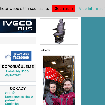
|
NSTITUCE
hoto webu s tím souhlasíte.
Souhlasím
Více informací
Reklama
Reklama
DOPORUČUJEME
Jízdní řády IDOS
Zajímavosti
ODKAZY
CIS JŘ
Kompenzace slev z
jízdného
Statistika