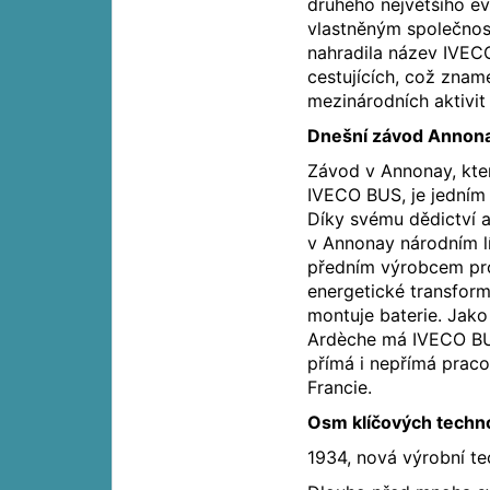
druhého největšího ev
vlastněným společnos
nahradila název IVEC
cestujících, což znam
mezinárodních aktivit
Dnešní závod Annon
Závod v Annonay, kter
IVECO BUS, je jedním
Díky svému dědictví
v Annonay národním 
předním výrobcem pro
energetické transform
montuje baterie. Jako
Ardèche má IVECO BUS
přímá i nepřímá praco
Francie.
Osm klíčových techno
1934, nová výrobní te