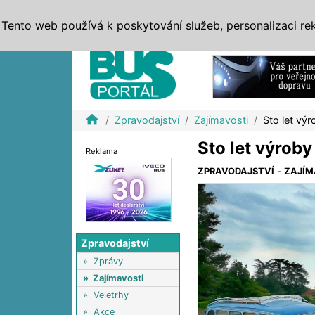
ZPRÁVY
JÍZDNÍ ŘÁDY
MHD, IDS
BUSY
SERV
Tento web používá k poskytování služeb, personalizaci re
Reklama
home
Zpravodajství
Zajímavosti
Sto let vý
Sto let výrob
Reklama
ZPRAVODAJSTVÍ
-
ZAJÍM
Zpravodajství
»
Zprávy
»
Zajímavosti
»
Veletrhy
»
Akce