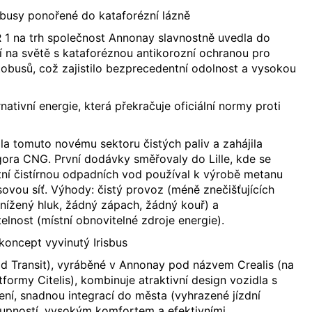
obusy ponořené do kataforézní lázně
 1 na trh společnost Annonay slavnostně uvedla do
í na světě s kataforéznou antikorozní ochranou pro
obusů, což zajistilo bezprecedentní odolnost a vysokou
rnativní energie, která překračuje oficiální normy proti
la tomuto novému sektoru čistých paliv a zahájila
ra CNG. První dodávky směřovaly do Lille, kde se
tní čistírnou odpadních vod používal k výrobě metanu
vou síť. Výhody: čistý provoz (méně znečišťujících
(snížený hluk, žádný zápach, žádný kouř) a
elnost (místní obnovitelné zdroje energie).
 koncept vyvinutý Irisbus
id Transit), vyráběné v Annonay pod názvem Crealis (na
formy Citelis), kombinuje atraktivní design vozidla s
ní, snadnou integrací do města (vyhrazené jízdní
tupností, vysokým komfortem a efektivními