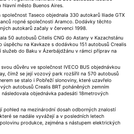
hlavní město Buenos Aires.
 společnost Taseco objednala 330 autokarů Iliade GTX
anců ropné společnosti Aramco. Dodávky těchto
ných autokarů začaly v červenci 1998.
la 50 autobusů Citelis CNG do Astany v Kazachstánu
 úspěchu na Kavkaze s dodávkou 151 autobusů Crealis
 služeb do Baku v Ázerbájdžánu v rámci příprav na
a svou důvěru ve společnost IVECO BUS objednávkou
, čímž se její vozový park rozšířil na 570 autobusů
erem se stalo i Pobřeží slonoviny, které uzavřelo
ových autobusů Crealis BRT poháněných zemním
9 následovala objednávka padesáti 18metrových
jí pohled na mezinárodní dosah odborných znalostí
které se nadále vyvážejí a v posledních letech
ž polovinu produkce, zejména s nástupem elektrických