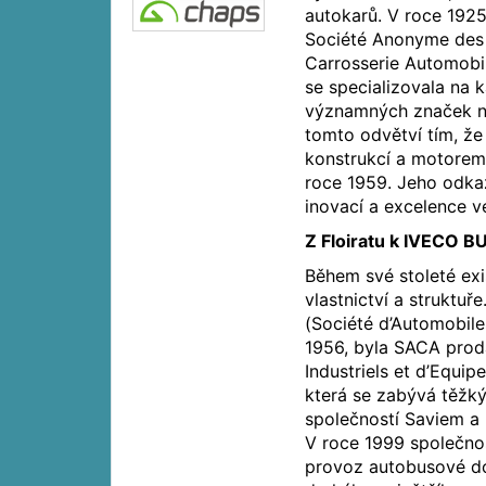
autokarů. V roce 1925
Société Anonyme des 
Carrosserie Automobil
se specializovala na 
významných značek ná
tomto odvětví tím, že
konstrukcí a motorem
roce 1959. Jeho odka
inovací a excelence v
Z Floiratu k IVECO B
Během své stoleté ex
vlastnictví a struktuř
(Société d’Automobiles
1956, byla SACA prod
Industriels et d’Equi
která se zabývá těžký
společností Saviem a B
V roce 1999 společnost
provoz autobusové do