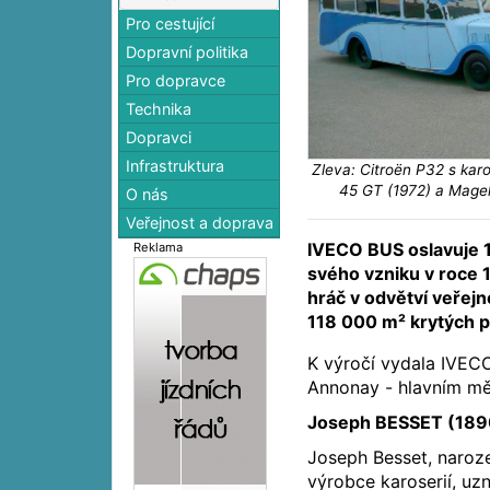
Pro cestující
Dopravní politika
Pro dopravce
Technika
Dopravci
Infrastruktura
Zleva: Citroën P32 s kar
45 GT (1972) a Magel
O nás
Veřejnost a doprava
IVECO BUS oslavuje 1
Reklama
svého vzniku v roce 
hráč v odvětví veřejn
118 000 m² krytých pr
K výročí vydala IVECO
Annonay - hlavním mě
Joseph BESSET (1890
Joseph Besset, naroz
výrobce karoserií, u