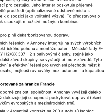
í pro cestující. Jeho interiér poskytuje příjemné,
ětlé prostředí (optimalizované odstavné místo s
 k dispozici jako volitelná výzva). To představovalo
ak uspokojit množství možných kombinací
a pro plně dekarbonizovanou dopravu
vních řešeních, v Annoney integrují na svých výrobních
lektrického pohonu a montáže baterií. Městské řady E-
H2/GX 337 H2 s palivovými články, stejně jako
alší závod skupiny, se vyrábějí přímo v závodě. Tyto
ivní a efektivní řešení pro urychlení přechodu měst k
 dosahují nejlepší rovnováhy mezi autonomií a kapacitou
ortované za hranice Francie
 odborné znalosti společnosti Annonay vyvážejí daleko
ož dokazuje její schopnost poskytovat dopravní řešení
vkům evropských a mezinárodních trhů.
ala v Argentině kontrakt na 200 autobusů Isobloc