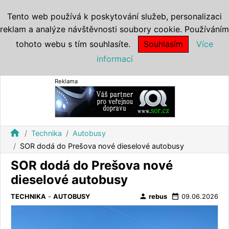
Tento web používá k poskytování služeb, personalizaci
reklam a analýze návštěvnosti soubory cookie. Používáním
tohoto webu s tím souhlasíte.
Souhlasím
Více
informací
Reklama
home
Technika
Autobusy
SOR dodá do Prešova nové dieselové autobusy
SOR dodá do Prešova nové
dieselové autobusy
person
date_range
TECHNIKA
-
AUTOBUSY
rebus
09.06.2026