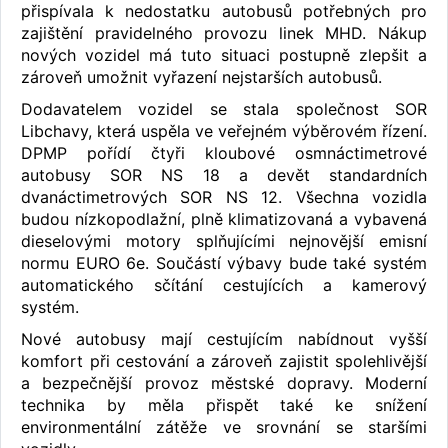
přispívala k nedostatku autobusů potřebných pro
zajištění pravidelného provozu linek MHD. Nákup
nových vozidel má tuto situaci postupně zlepšit a
zároveň umožnit vyřazení nejstarších autobusů.
Dodavatelem vozidel se stala společnost SOR
Libchavy, která uspěla ve veřejném výběrovém řízení.
DPMP pořídí čtyři kloubové osmnáctimetrové
autobusy SOR NS 18 a devět standardních
dvanáctimetrových SOR NS 12. Všechna vozidla
budou nízkopodlažní, plně klimatizovaná a vybavená
dieselovými motory splňujícími nejnovější emisní
normu EURO 6e. Součástí výbavy bude také systém
automatického sčítání cestujících a kamerový
systém.
Nové autobusy mají cestujícím nabídnout vyšší
komfort při cestování a zároveň zajistit spolehlivější
a bezpečnější provoz městské dopravy. Moderní
technika by měla přispět také ke snížení
environmentální zátěže ve srovnání se staršími