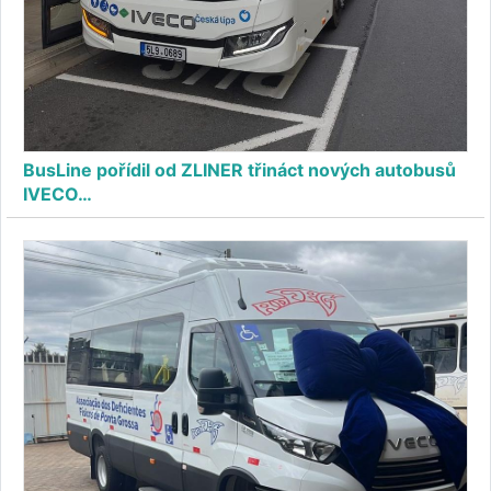
BusLine pořídil od ZLINER třináct nových autobusů
IVECO…