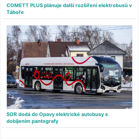
COMETT PLUS plánuje další rozšíření elektrobusů v
Táboře
SOR dodá do Opavy elektrické autobusy s
dobíjením pantografy