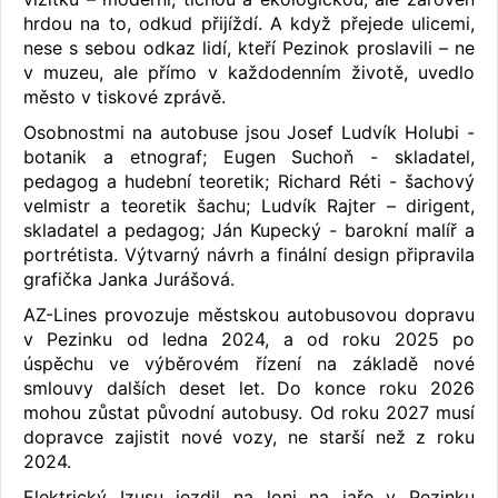
hrdou na to, odkud přijíždí. A když přejede ulicemi,
nese s sebou odkaz lidí, kteří Pezinok proslavili – ne
v muzeu, ale přímo v každodenním životě, uvedlo
město v tiskové zprávě.
Osobnostmi na autobuse jsou Josef Ludvík Holubi -
botanik a etnograf; Eugen Suchoň - skladatel,
pedagog a hudební teoretik; Richard Réti - šachový
velmistr a teoretik šachu; Ludvík Rajter – dirigent,
skladatel a pedagog; Ján Kupecký - barokní malíř a
portrétista. Výtvarný návrh a finální design připravila
grafička Janka Jurášová.
AZ-Lines provozuje městskou autobusovou dopravu
v Pezinku od ledna 2024, a od roku 2025 po
úspěchu ve výběrovém řízení na základě nové
smlouvy dalších deset let. Do konce roku 2026
mohou zůstat původní autobusy. Od roku 2027 musí
dopravce zajistit nové vozy, ne starší než z roku
2024.
Elektrický Izusu jezdil na loni na jaře v Pezinku