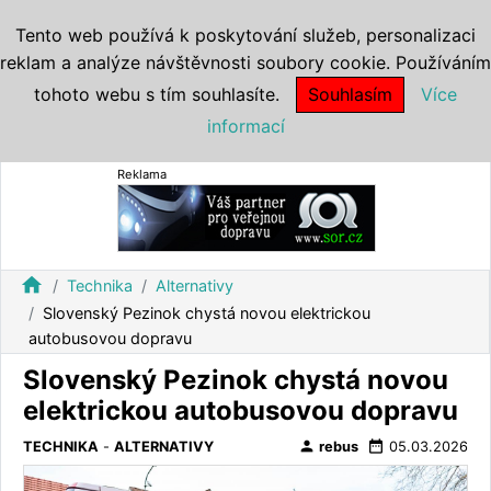
Tento web používá k poskytování služeb, personalizaci
reklam a analýze návštěvnosti soubory cookie. Používáním
tohoto webu s tím souhlasíte.
Souhlasím
Více
informací
Reklama
home
Technika
Alternativy
Slovenský Pezinok chystá novou elektrickou
autobusovou dopravu
Slovenský Pezinok chystá novou
elektrickou autobusovou dopravu
person
date_range
TECHNIKA
-
ALTERNATIVY
rebus
05.03.2026