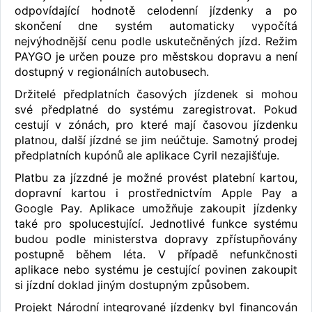
odpovídající hodnotě celodenní jízdenky a po
skončení dne systém automaticky vypočítá
nejvýhodnější cenu podle uskutečněných jízd. Režim
PAYGO je určen pouze pro městskou dopravu a není
dostupný v regionálních autobusech.
Držitelé předplatních časových jízdenek si mohou
své předplatné do systému zaregistrovat. Pokud
cestují v zónách, pro které mají časovou jízdenku
platnou, další jízdné se jim neúčtuje. Samotný prodej
předplatních kupónů ale aplikace Cyril nezajišťuje.
Platbu za jízzdné je možné provést platební kartou,
dopravní kartou i prostřednictvím Apple Pay a
Google Pay. Aplikace umožňuje zakoupit jízdenky
také pro spolucestující. Jednotlivé funkce systému
budou podle ministerstva dopravy zpřístupňovány
postupně během léta. V případě nefunkčnosti
aplikace nebo systému je cestující povinen zakoupit
si jízdní doklad jiným dostupným způsobem.
Projekt Národní integrované jízdenky byl financován