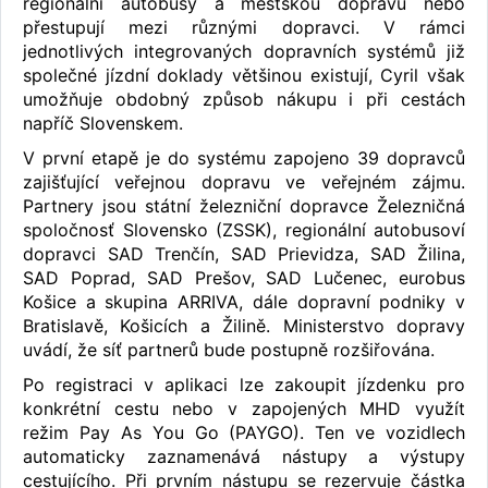
regionální autobusy a městskou dopravu nebo
přestupují mezi různými dopravci. V rámci
jednotlivých integrovaných dopravních systémů již
společné jízdní doklady většinou existují, Cyril však
umožňuje obdobný způsob nákupu i při cestách
napříč Slovenskem.
V první etapě je do systému zapojeno 39 dopravců
zajišťující veřejnou dopravu ve veřejném zájmu.
Partnery jsou státní železniční dopravce Železničná
spoločnosť Slovensko (ZSSK), regionální autobusoví
dopravci SAD Trenčín, SAD Prievidza, SAD Žilina,
SAD Poprad, SAD Prešov, SAD Lučenec, eurobus
Košice a skupina ARRIVA, dále dopravní podniky v
Bratislavě, Košicích a Žilině. Ministerstvo dopravy
uvádí, že síť partnerů bude postupně rozšiřována.
Po registraci v aplikaci lze zakoupit jízdenku pro
konkrétní cestu nebo v zapojených MHD využít
režim Pay As You Go (PAYGO). Ten ve vozidlech
automaticky zaznamenává nástupy a výstupy
cestujícího. Při prvním nástupu se rezervuje částka