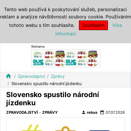
Tento web používá k poskytování služeb, personalizaci
reklam a analýze návštěvnosti soubory cookie. Používáním
tohoto webu s tím souhlasíte.
Souhlasím
Více
informací
Reklama
home
Zpravodajství
Zprávy
Slovensko spustilo národní jízdenku
Slovensko spustilo národní
jízdenku
person
date_range
ZPRAVODAJSTVÍ
-
ZPRÁVY
rebus
07.07.2026