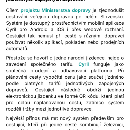
Cílem
projektu Ministerstva dopravy
je zjednodušit
cestování veřejnou dopravou po celém Slovensku.
Systém je dostupný prostřednictvím mobilní aplikace
Cyril pro Android a iOS i přes webové rozhraní.
Cestující tak nemusí při cestě s různými dopravci
používat několik aplikací, pokladen nebo prodejních
automatů.
Přestože se hovoří o jedné národní jízdence, nejde o
zavedení společného tarifu.
Cyril
funguje jako
společná prodejní a odbavovací platforma. Při
plánování cesty vypočítá cenu jako součet jízdného
podle platných tarifů jednotlivých zapojených
dopravců. Cestující následně obdrží jedinou
elektronickou jízdenku ve formě QR kódu, která platí
pro celou naplánovanou cestu, zatímco systém
rozdělí tržby mezi jednotlivé dopravce.
Největší přínos má mít nový systém především pro
cestující, kteří při jedné cestě kombinují železnici,