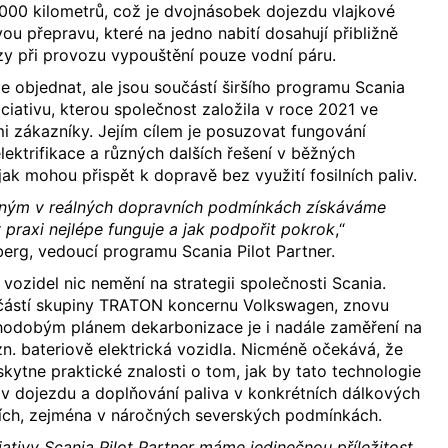
 000 kilometrů, což je dvojnásobek dojezdu vlajkové
ou přepravu, které na jedno nabití dosahují přibližně
y při provozu vypouštění pouze vodní páru.
ze objednat, ale jsou součástí širšího programu Scania
niciativu, kterou společnost založila v roce 2021 ve
i zákazníky. Jejím cílem je posuzovat fungování
elektrifikace a různých dalších řešení v běžných
ak mohou přispět k dopravě bez využití fosilních paliv.
ným v reálných dopravních podmínkách získáváme
 praxi nejlépe funguje a jak podpořit pokrok
,“
erg, vedoucí programu Scania Pilot Partner.
vozidel nic nemění na strategii společnosti Scania.
učástí skupiny TRATON koncernu Volkswagen, znovu
ouhodobým plánem dekarbonizace je i nadále zaměření na
tzn. bateriově elektrická vozidla. Nicméně očekává, že
ytne praktické znalosti o tom, jak by tato technologie
v dojezdu a doplňování paliva v konkrétních dálkových
acích, zejména v náročných severských podmínkách.
iativy Scania Pilot Partner máme jedinečnou příležitost