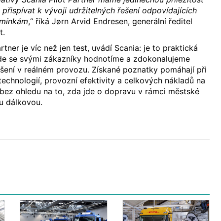
přispívat k vývoji udržitelných řešení odpovídajících
dmínkám
,“ říká Jørn Arvid Endresen, generální ředitel
t.
rtner je víc než jen test, uvádí Scania: je to praktická
de se svými zákazníky hodnotíme a zdokonalujeme
ešení v reálném provozu. Získané poznatky pomáhají při
technologií, provozní efektivity a celkových nákladů na
oz bez ohledu na to, zda jde o dopravu v rámci městské
u dálkovou.