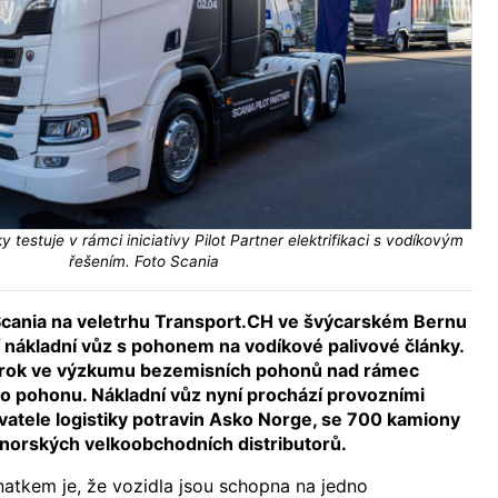
 testuje v rámci iniciativy Pilot Partner elektrifikaci s vodíkovým
řešením. Foto Scania
Scania na veletrhu Transport.CH ve švýcarském Bernu
í nákladní vůz s pohonem na vodíkové palivové články.
krok ve výzkumu bezemisních pohonů nad rámec
ho pohonu. Nákladní vůz nyní prochází provozními
atele logistiky potravin Asko Norge, se 700 kamiony
 norských velkoobchodních distributorů.
atkem je, že vozidla jsou schopna na jedno