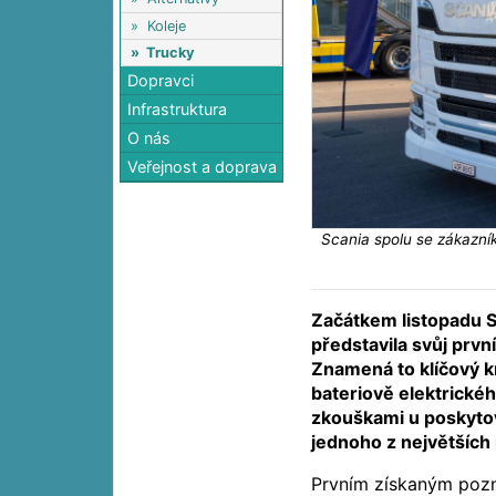
»
Koleje
»
Trucky
Dopravci
Infrastruktura
O nás
Veřejnost a doprava
Scania spolu se zákazníky
Začátkem listopadu 
představila svůj prvn
Znamená to klíčový 
bateriově elektrické
zkouškami u poskytov
jednoho z největších
Prvním získaným pozn