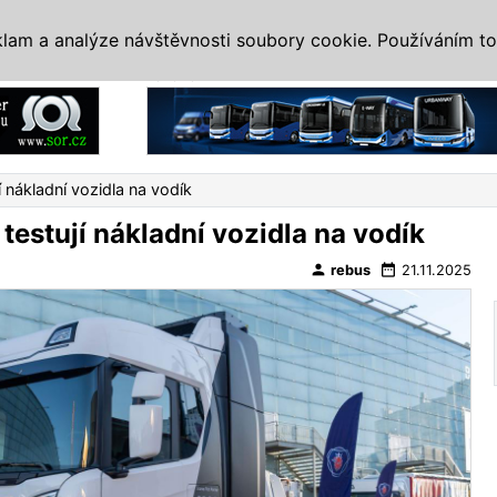
IS
ALTERNATIVY
VETERÁNI
SYSTÉMY
VELETRHY
AKCE
I
klam a analýze návštěvnosti soubory cookie. Používáním to
Reklama
í nákladní vozidla na vodík
testují nákladní vozidla na vodík
person
date_range
rebus
21.11.2025