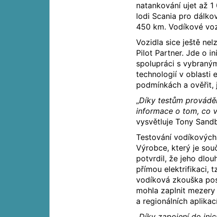
natankování ujet až 1
lodi Scania pro dálkov
450 km. Vodíkové voz
Vozidla sice ještě nel
Pilot Partner. Jde o i
spolupráci s vybraným
technologií v oblasti 
podmínkách a ověřit, j
„
Díky testům provádě
informace o tom, co v
vysvětluje Tony Sandb
Testování vodíkových 
Výrobce, který je so
potvrdil, že jeho dl
přímou elektrifikaci, 
vodíková zkouška posk
mohla zaplnit mezery 
a regionálních aplik
„
Díky zapojení do inic