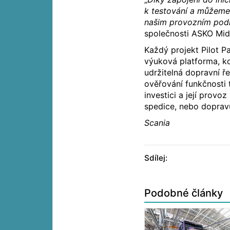
k testování a můžeme 
našim provozním po
společnosti ASKO Mid
Každý projekt Pilot Pa
výuková platforma, k
udržitelná dopravní ř
ověřování funkčnosti 
investici a její prov
spedice, nebo doprav
Scania
Sdílej:
Podobné články