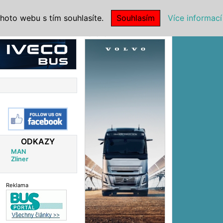
|
NSTITUCE
hoto webu s tím souhlasíte.
Souhlasím
Více informací
Reklama
ODKAZY
MAN
Zliner
Reklama