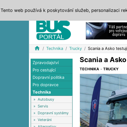
ZPRÁVY
JÍZDNÍ ŘÁDY
MHD, IDS
BUSY
SERV
Tento web používá k poskytování služeb, personalizaci re
Reklama
home
Technika
Trucky
Scania a Asko testuj
Scania a Asko 
Zpravodajství
TECHNIKA
-
TRUCKY
Pro cestující
Dopravní politika
Pro dopravce
Technika
»
Autobusy
»
Servis
»
Dopravní systémy
»
Veteráni
»
Alternativy