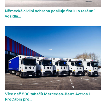
Německá civilní ochrana posiluje flotilu o terénní
vozidla…
Více než 500 tahačů Mercedes-Benz Actros L
ProCabin pro…