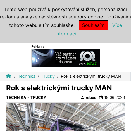
Tento web používá k poskytování služeb, personalizaci
reklam a analýze návštěvnosti soubory cookie. Používáním
tohoto webu s tím souhlasíte.
Souhlasím
Více
informací
Reklama
home
Technika
Trucky
Rok s elektrickými trucky MAN
Rok s elektrickými trucky MAN
person
date_range
TECHNIKA
-
TRUCKY
rebus
19.06.2026