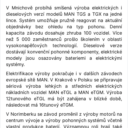
V Mnichově probíhá smíšená výroba elektrických i
dieselových verzí modelů MAN TGS a TGX na jedné
lince. Systém umožňuje pružně reagovat na aktuální
objednávky bez ohledu na typ pohonu. Denní
kapacita závodu dosahuje zhruba 100 vozidel. Více
než 5 000 zaměstnanců prošlo školením v oblasti
vysokonapěťových technologií. Dieselové verze
dostávají konvenční pohonné komponenty, elektrické
modely jsou osazovány bateriemi a elektrickými
systémy.
Elektrifikace výroby pokračuje i v dalších závodech
evropské sítě MAN. V Krakově v Polsku se připravuje
sériová výroba lehkých a středních elektrických
nákladních vozidel MAN eTGL a MAN eTGM. Výroba
12tunového eTGL má být zahájena v blízké době,
následovat má 16tunový eTGM.
V Norimberku se závod proměnil z výroby motorů na
centrum vývoje a výroby pohonných systémů včetně
vlastní produkce baterií. Významnou roli hrají také