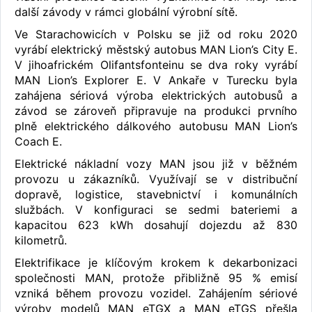
další závody v rámci globální výrobní sítě.
Ve Starachowicích v Polsku se již od roku 2020
vyrábí elektrický městský autobus MAN Lion’s City E.
V jihoafrickém Olifantsfonteinu se dva roky vyrábí
MAN Lion’s Explorer E. V Ankaře v Turecku byla
zahájena sériová výroba elektrických autobusů a
závod se zároveň připravuje na produkci prvního
plně elektrického dálkového autobusu MAN Lion’s
Coach E.
Elektrické nákladní vozy MAN jsou již v běžném
provozu u zákazníků. Využívají se v distribuční
dopravě, logistice, stavebnictví i komunálních
službách. V konfiguraci se sedmi bateriemi a
kapacitou 623 kWh dosahují dojezdu až 830
kilometrů.
Elektrifikace je klíčovým krokem k dekarbonizaci
společnosti MAN, protože přibližně 95 % emisí
vzniká během provozu vozidel. Zahájením sériové
výroby modelů MAN eTGX a MAN eTGS přešla