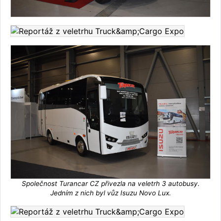
Společnost Turancar CZ přivezla na veletrh 3 autobusy.
Jedním z nich byl vůz Isuzu Novo Lux.