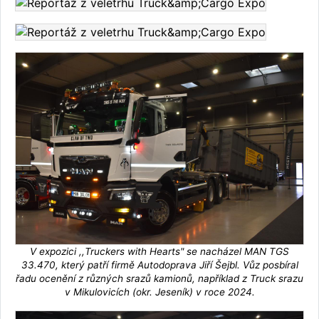
V expozici ,,Truckers with Hearts" se nacházel MAN TGS
33.470, který patří firmě Autodoprava Jiří Šejbl. Vůz posbíral
řadu ocenění z různých srazů kamionů, například z Truck srazu
v Mikulovicích (okr. Jeseník) v roce 2024.