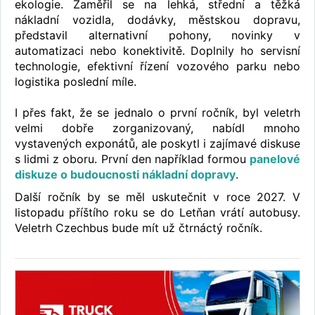
ekologie. Zaměřil se na lehká, střední a těžká
nákladní vozidla, dodávky, městskou dopravu,
představil alternativní pohony, novinky v
automatizaci nebo konektivitě. Doplnily ho servisní
technologie, efektivní řízení vozového parku nebo
logistika poslední míle.
I přes fakt, že se jednalo o první ročník, byl veletrh
velmi dobře zorganizovaný, nabídl mnoho
vystavených exponátů, ale poskytl i zajímavé diskuse
s lidmi z oboru. První den například formou
panelové
diskuze o budoucnosti nákladní dopravy
.
Další ročník by se měl uskutečnit v roce 2027. V
listopadu příštího roku se do Letňan vrátí autobusy.
Veletrh Czechbus bude mít už čtrnáctý ročník.