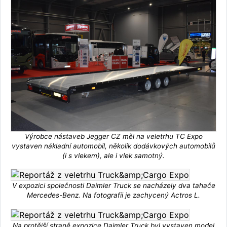
Výrobce nástaveb Jegger CZ měl na veletrhu TC Expo
vystaven nákladní automobil, několik dodávkových automobilů
(i s vlekem), ale i vlek samotný.
V expozici společnosti Daimler Truck se nacházely dva tahače
Mercedes-Benz. Na fotografii je zachycený Actros L.
Na protější straně expozice Daimler Truck byl vystaven model