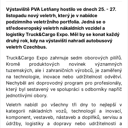
Výstaviště PVA Letňany hostilo ve dnech 25. - 27.
listopadu nový veletrh, který je v nabídce
podzimního veletržního portfolia. Jedná se o
středoevropský veletrh nákaldních vozidel a
logistiky Truck&Cargo Expo. Měl by se konat každý
druhý rok, kdy na výstavišti nahradí autobusový
veletrh Czechbus.
Truck&Cargo Expo zahrnuje sedm oborových pilířů.
Kromě produktových novinek významných
tuzemských, ale i zahraničních výrobců, je zaměřený
na technologie, inovace nebo udržitelnost odvětví.
Nechyběl ani doprovodný program pro profesionály,
který byl sestavený ve spolupráci s odborníky napříč
jednotlivými obory.
Veletrh nabídl po všechny tři dny to nejlepší v
kategorii nákladních vozů, technologií a inovací,
komponent, vestaveb, nástaveb a doplňků, servisu a
údržby, logistiky a dopravy nebo udržitelnosti a