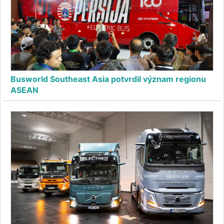
Busworld Southeast Asia potvrdil význam regionu
ASEAN