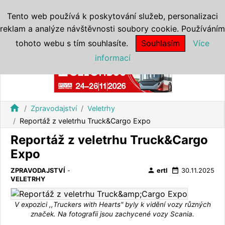
Tento web používá k poskytování služeb, personalizaci
reklam a analýze návštěvnosti soubory cookie. Používáním
tohoto webu s tím souhlasíte.
Souhlasím
Více
informací
Reklama
home
Zpravodajství
Veletrhy
Reportáž z veletrhu Truck&Cargo Expo
Reportáž z veletrhu Truck&Cargo
Expo
person
date_range
ZPRAVODAJSTVÍ
-
ertl
30.11.2025
VELETRHY
V expozici ,,Truckers with Hearts" byly k vidění vozy různých
značek. Na fotografii jsou zachycené vozy Scania.