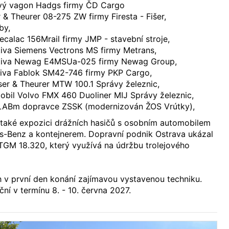
ový vagon Hadgs firmy ČD Cargo
 & Theurer 08-275 ZW firmy Firesta - Fišer,
by,
calac 156Mrail firmy JMP - stavební stroje,
tiva Siemens Vectrons MS firmy Metrans,
otiva Newag E4MSUa-025 firmy Newag Group,
iva Fablok SM42-746 firmy PKP Cargo,
ser & Theurer MTW 100.1 Správy železnic,
bil Volvo FMX 460 Duoliner MIJ Správy železnic,
ABm dopravce ZSSK (modernizován ŽOS Vrútky),
aké expozici drážních hasičů s osobním automobilem
-Benz a kontejnerem. Dopravní podnik Ostrava ukázal
TGM 18.320, který využívá na údržbu trolejového
h v první den konání zajímavou vystavenou techniku.
ční v termínu 8. - 10. června 2027.