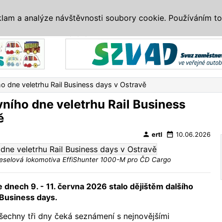
IS
ALTERNATIVY
VETERÁNI
SYSTÉMY
VELETRHY
AKCE
I
klam a analýze návštěvnosti soubory cookie. Používáním to
Reklama
o dne veletrhu Rail Business days v Ostravě
vního dne veletrhu Rail Business
ě
person
date_range
ertl
10.06.2026
eselová lokomotiva EffiShunter 1000-M pro ČD Cargo
ve dnech 9. - 11. června 2026 stalo dějištěm dalšího
 Business days.
šechny tři dny čeká seznámení s nejnovějšími