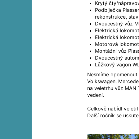
Krytý čtyřnáprav
Podbíječka Plasser
rekonstrukce, stav
Dvoucestný vůz Me
Elektrická lokomo
Elektrická lokom
Motorová lokomot
Montážní vůz Plas
Dvoucestný automo
Lůžkový vagon WL
Nesmíme opomenout t
Volkswagen, Mercedes
na veletrhu vůz MAN 
vedení.
Celkově nabídl veletr
Další ročník se uskute