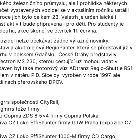
ého železničního průmyslu, ale i prohlídka některých
očet vystavených vozidel se v aktuálním ročníku ustálil
 roce jich bylo celkem 23. Veletrh je určen laické i
st aktivit bude připravena i pro děti. Pro studenty je
etrhu, akce skončí ve čtvrtek 11. června.
vozidel nelze očekávat žádné výrazné novinky.
vila akutrolejový RegioPanter, který se představil již v
trhu v polském Gdaňsku. České Dráhy představily
ectron MS 230, kterou cestující už mohou vídat v
aven byl také motorový vůz ADtranz Regio-Shuttle RS1
em v nátěru PID. Sice byl vyroben v roce 1997, ale
 dílnách přerovského DPOV.
rrs společnosti CityRail,
gmrrs téže firmy,
vo Copma ZDS 8 5x4 firmy Copma Polska,
va CZ Loko EffiShunter firmy GJW Praha (expozice CZ
va CZ Loko EffiShunter 1000-M firmy ČD Cargo,