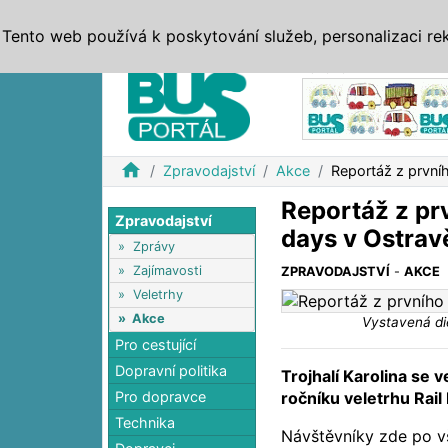
ZPRÁVY
JÍZDNÍ ŘÁDY
MHD, IDS
BUSY
SERV
Tento web používá k poskytování služeb, personalizaci re
Reklama
home
Zpravodajství
Akce
Reportáž z prvníh
Reportáž z pr
Zpravodajství
days v Ostrav
»
Zprávy
»
Zajímavosti
ZPRAVODAJSTVÍ
-
AKCE
»
Veletrhy
»
Akce
Vystavená di
Pro cestující
Dopravní politika
Trojhalí Karolina se 
ročníku veletrhu Rail
Pro dopravce
Technika
Návštěvníky zde po v