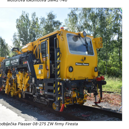
odbíječka Plasser 08-275 ZW firmy Firesta