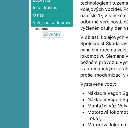
Dopravci
technologiemi tuzemsk
Infrastruktura
kolejových vozidel. P
na čísle 17, v loňském
O nás
odborné veřejnosti, čá
Veřejnost a doprava
vyčleněn druhý den vel
Reklama
V oblasti kolejových 
Společnost Škoda vysta
minulém roce na vele
lokomotivu Siemens V
běžném provozu. Vyst
s automatickým spřáhl
prošel modernizací v
Vystavené vozy:
Nákladní vagon Sgg
Nákladní vagon Sg
Montážní vůz Vol
Motorová lokomoti
Loko),
Motorová lokomoti