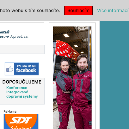
|
NSTITUCE
hoto webu s tím souhlasíte.
Souhlasím
Více informací
Reklama
DOPORUČUJEME
Konference
Integrované
dopravní systémy
Reklama