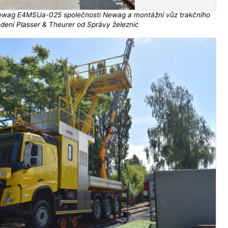
Newag E4MSUa-025 společnosti Newag a montážní vůz trakčního
dení Plasser & Theurer od Správy železnic