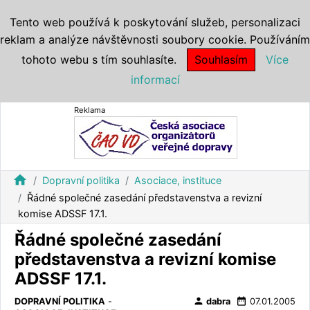
Tento web používá k poskytování služeb, personalizaci
reklam a analýze návštěvnosti soubory cookie. Používáním
tohoto webu s tím souhlasíte.
Souhlasím
Více
informací
Reklama
home
Dopravní politika
Asociace, instituce
Řádné společné zasedání představenstva a revizní
komise ADSSF 17.1.
Řádné společné zasedání
představenstva a revizní komise
ADSSF 17.1.
person
date_range
DOPRAVNÍ POLITIKA
-
dabra
07.01.2005