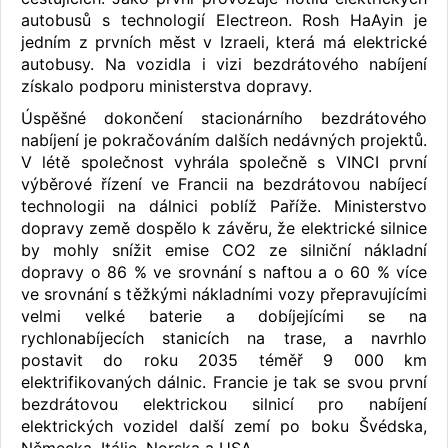
autobusů s technologií Electreon. Rosh HaAyin je
jedním z prvních měst v Izraeli, která má elektrické
autobusy. Na vozidla i vizi bezdrátového nabíjení
získalo podporu ministerstva dopravy.
Úspěšné dokončení stacionárního bezdrátového
nabíjení je pokračováním dalších nedávných projektů.
V létě společnost vyhrála společně s VINCI první
výběrové řízení ve Francii na bezdrátovou nabíjecí
technologii na dálnici poblíž Paříže. Ministerstvo
dopravy země dospělo k závěru, že elektrické silnice
by mohly snížit emise CO2 ze silniční nákladní
dopravy o 86 % ve srovnání s naftou a o 60 % více
ve srovnání s těžkými nákladními vozy přepravujícími
velmi velké baterie a dobíjejícími se na
rychlonabíjecích stanicích na trase, a navrhlo
postavit do roku 2035 téměř 9 000 km
elektrifikovaných dálnic. Francie je tak se svou první
bezdrátovou elektrickou silnicí pro nabíjení
elektrických vozidel další zemí po boku Švédska,
Německa, Itálie, Norska a USA.