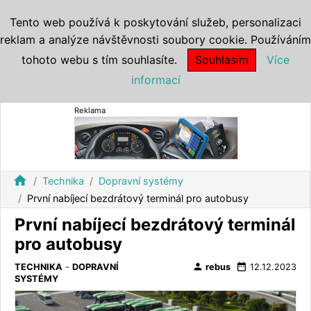
Tento web používá k poskytování služeb, personalizaci
reklam a analýze návštěvnosti soubory cookie. Používáním
tohoto webu s tím souhlasíte.
Souhlasím
Více
informací
Reklama
home
Technika
Dopravní systémy
První nabíjecí bezdrátový terminál pro autobusy
První nabíjecí bezdrátový terminál
pro autobusy
person
date_range
TECHNIKA
-
DOPRAVNÍ
rebus
12.12.2023
SYSTÉMY