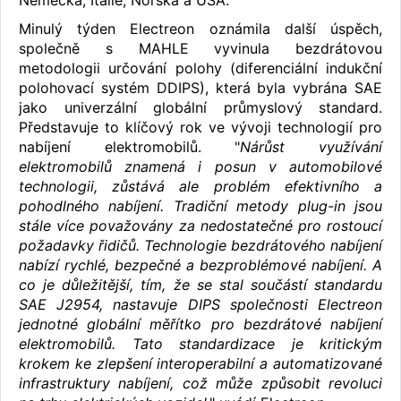
Minulý týden Electreon oznámila další úspěch,
společně s MAHLE vyvinula bezdrátovou
metodologii určování polohy (diferenciální indukční
polohovací systém DDIPS), která byla vybrána SAE
jako univerzální globální průmyslový standard.
Představuje to klíčový rok ve vývoji technologií pro
nabíjení elektromobilů. "
Nárůst využívání
elektromobilů znamená i posun v automobilové
technologii, zůstává ale problém efektivního a
pohodlného nabíjení. Tradiční metody plug-in jsou
stále více považovány za nedostatečné pro rostoucí
požadavky řidičů. Technologie bezdrátového nabíjení
nabízí rychlé, bezpečné a bezproblémové nabíjení. A
co je důležitější, tím, že se stal součástí standardu
SAE J2954, nastavuje DIPS společnosti Electreon
jednotné globální měřítko pro bezdrátové nabíjení
elektromobilů. Tato standardizace je kritickým
krokem ke zlepšení interoperabilní a automatizované
infrastruktury nabíjení, což může způsobit revoluci