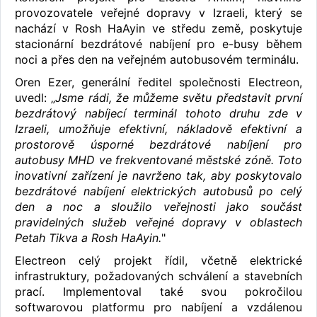
provozovatele veřejné dopravy v Izraeli, který se
nachází v Rosh HaAyin ve středu země, poskytuje
stacionární bezdrátové nabíjení pro e-busy během
noci a přes den na veřejném autobusovém terminálu.
Oren Ezer, generální ředitel společnosti Electreon,
uvedl: „
Jsme rádi, že můžeme světu představit první
bezdrátový nabíjecí terminál tohoto druhu zde v
Izraeli, umožňuje efektivní, nákladově efektivní a
prostorově úsporné bezdrátové nabíjení pro
autobusy MHD ve frekventované městské zóně. Toto
inovativní zařízení je navrženo tak, aby poskytovalo
bezdrátové nabíjení elektrických autobusů po celý
den a noc a sloužilo veřejnosti jako součást
pravidelných služeb veřejné dopravy v oblastech
Petah Tikva a Rosh HaAyin.
"
Electreon celý projekt řídil, včetně elektrické
infrastruktury, požadovaných schválení a stavebních
prací. Implementoval také svou pokročilou
softwarovou platformu pro nabíjení a vzdálenou