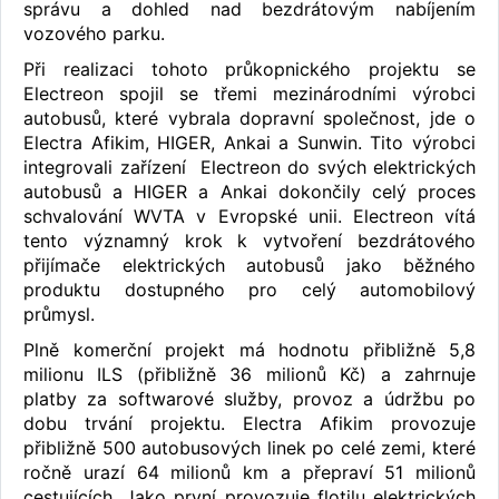
správu a dohled nad bezdrátovým nabíjením
vozového parku.
Při realizaci tohoto průkopnického projektu se
Electreon spojil se třemi mezinárodními výrobci
autobusů, které vybrala dopravní společnost, jde o
Electra Afikim, HIGER, Ankai a Sunwin. Tito výrobci
integrovali zařízení Electreon do svých elektrických
autobusů a HIGER a Ankai dokončily celý proces
schvalování WVTA v Evropské unii. Electreon vítá
tento významný krok k vytvoření bezdrátového
přijímače elektrických autobusů jako běžného
produktu dostupného pro celý automobilový
průmysl.
Plně komerční projekt má hodnotu přibližně 5,8
milionu ILS (přibližně 36 milionů Kč) a zahrnuje
platby za softwarové služby, provoz a údržbu po
dobu trvání projektu. Electra Afikim provozuje
přibližně 500 autobusových linek po celé zemi, které
ročně urazí 64 milionů km a přepraví 51 milionů
cestujících. Jako první provozuje flotilu elektrických