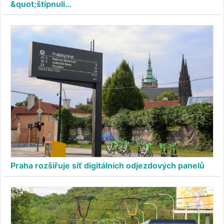
&quot;štípnuli…
Praha rozšiřuje síť digitálních odjezdových panelů