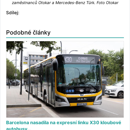
zaměstnanců Otokar a Mercedes-Benz Türk. Foto Otokar
Sdílej:
Podobné články
Barcelona nasadila na expresní linku X30 kloubové
autobusy…