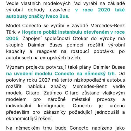
Vedle vlastních modelových řad vyrábí na základě
výrobní dohody uzavřené
v roce 2020 také
autobusy značky Iveco Bus
.
Model Conecto se vyrábí v závodě Mercedes-Benz
Türk v
Hoşdere poblíž Instanbulu otevřeném v roce
2005
. Zapojení společnosti Otokar do výroby má
skupině Daimler Buses pomoci rozšířit výrobní
kapacity a reagovat na rostoucí poptávku po
autobusech na evropských trzích.
Význam projektu potvrzují také plány Daimler Buses
na uvedení modelu Conecto na německý trh
. Od
poloviny roku 2027 má tento nízkopodlažní autobus
rozšířit nabídku značky Mercedes-Benz vedle
modelu Citaro. Zatímco Citaro zůstane vlajkovým
modelem pro náročné městské provozy a
individuální konfigurace, Conecto je určeno
především pro zákazníky požadující jednodušší a
ekonomičtější řešení.
Na německém trhu bude Conecto nabízeno jako