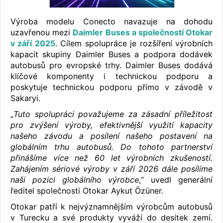
Výroba modelu Conecto navazuje na dohodu
uzavřenou mezi
Daimler Buses a společností Otokar
v září 2025
. Cílem spolupráce je rozšíření výrobních
kapacit skupiny Daimler Buses a podpora dodávek
autobusů pro evropské trhy. Daimler Buses dodává
klíčové komponenty i technickou podporu a
poskytuje technickou podporu přímo v závodě v
Sakaryi.
„
Tuto spolupráci považujeme za zásadní příležitost
pro zvýšení výroby, efektivnější využití kapacity
našeho závodu a posílení našeho postavení na
globálním trhu autobusů. Do tohoto partnerství
přinášíme více než 60 let výrobních zkušeností.
Zahájením sériové výroby v září 2026 dále posílíme
naši pozici globálního výrobce
,“ uvedl generální
ředitel společnosti Otokar Aykut Özüner.
Otokar patří k nejvýznamnějším výrobcům autobusů
v Turecku a své produkty vyváží do desítek zemí.