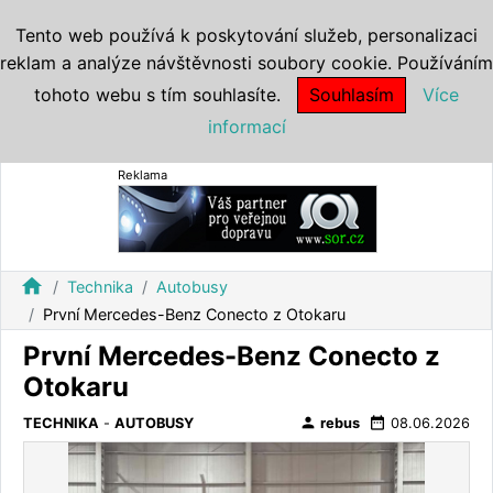
Tento web používá k poskytování služeb, personalizaci
reklam a analýze návštěvnosti soubory cookie. Používáním
tohoto webu s tím souhlasíte.
Souhlasím
Více
informací
Reklama
home
Technika
Autobusy
První Mercedes-Benz Conecto z Otokaru
První Mercedes-Benz Conecto z
Otokaru
person
date_range
TECHNIKA
-
AUTOBUSY
rebus
08.06.2026