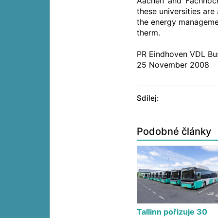
Aachen’ and ‘Fachhoch
these universities ar
the energy managemen
therm.
PR Eindhoven VDL Bus
25 November 2008
Sdílej:
Podobné články
Tallinn pořizuje 30