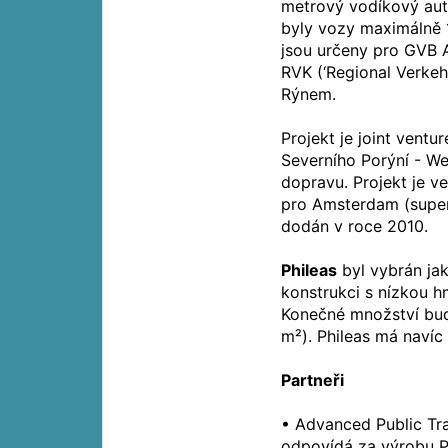
metrový vodíkový aut
byly vozy maximálně 
jsou určeny pro GVB
RVK (‘Regional Verkehr
Rýnem.
Projekt je joint vent
Severního Porýní - We
dopravu. Projekt je v
pro Amsterdam (superk
dodán v roce 2010.
Phileas
byl vybrán ja
konstrukci s nízkou h
Konečné množství bude
m²). Phileas má navíc
Partneři
• Advanced Public T
odpovídá za výrobu P