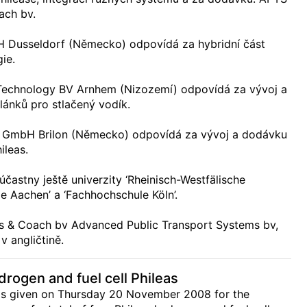
ach bv.
 Dusseldorf (Německo) odpovídá za hybridní část
ie.
 Technology BV Arnhem (Nizozemí) odpovídá za vývoj a
ánků pro stlačený vodík.
n GmbH Brilon (Německo) odpovídá za vývoj a dodávku
ileas.
účastny ještě univerzity ‘Rheinisch-Westfälische
 Aachen’ a ‘Fachhochschule Köln’.
 & Coach bv Advanced Public Transport Systems bv,
v angličtině.
drogen and fuel cell Phileas
was given on Thursday 20 November 2008 for the