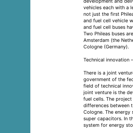
development and delive
vehicles each with a le
not just the first Phil
and fuel cell vehicle 
and fuel cell buses ha
Two Phileas buses ar
Amsterdam (the Nether
Cologne (Germany).
Technical innovation 
There is a joint vent
government of the fed
field of technical inno
joint venture is the 
fuel cells. The projec
differences between t
Cologne. The energy 
super capacitors. In t
system for energy sto