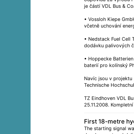
je částí VDL Bus & Co
• Vossloh Kiepe GmbH
včetně uchování energ
• Nedstack Fuel Cell
dodávku palivových čl
• Hoppecke Batterie
baterií pro kolínský Ph
Navíc jsou v projektu 
Technische Hochschule
TZ Eindhoven VDL Bus
25.11.2008. Kompletní 
First 18-metre hy
The starting signal 