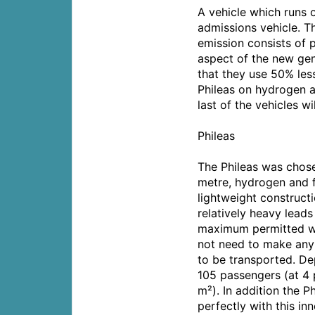
A vehicle which runs o
admissions vehicle. T
emission consists of p
aspect of the new gen
that they use 50% less
Phileas on hydrogen an
last of the vehicles w
Phileas
The Phileas was chose
metre, hydrogen and f
lightweight constructio
relatively heavy lead
maximum permitted we
not need to make any
to be transported. Dep
105 passengers (at 4 
m²). In addition the P
perfectly with this in