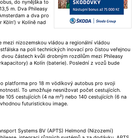
obus, do nynějška to
13,5 m. Dva Phileasy
 Amsterdam a dva pro
 Köln’) v Kolíně nad
ure mezi nizozemskou vládou a regionální vládou
stfálska na poli technických inovací pro čistou veřejnou
e dvou částech kvůli drobným rozdílům mezi Phileasy
apacitory) a Kolín (baterie). Poslední z vozů bude
ko platforma pro 18 m vödíkový autobus pro svoji
motností. To umožňuje nesnižovat počet cestujících.
 105 cestujících (4 na m²) nebo 140 cestujících (6 na
 vhodnou futuristickou image.
ransport Systems BV (APTS) Helmond (Nizozemí)
hilease, integraci různých systémů a za dodávku. APTS