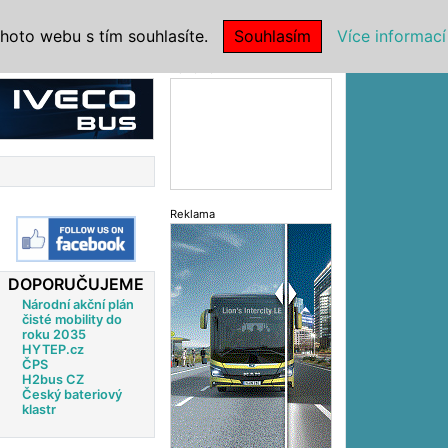
|
NSTITUCE
hoto webu s tím souhlasíte.
Souhlasím
Více informací
Reklama
Reklama
DOPORUČUJEME
Národní akční plán
čisté mobility do
roku 2035
HYTEP.cz
ČPS
H2bus CZ
Český bateriový
klastr