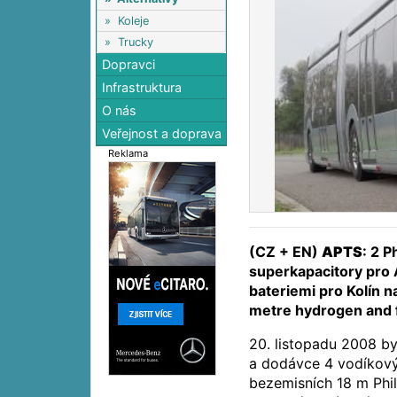
»
Koleje
»
Trucky
Dopravci
Infrastruktura
O nás
Veřejnost a doprava
Reklama
(CZ + EN)
APTS
: 2 P
superkapacitory pro
bateriemi pro Kolín n
metre hydrogen and fu
20. listopadu 2008 byl
a dodávce 4 vodíkový
bezemisních 18 m Phil