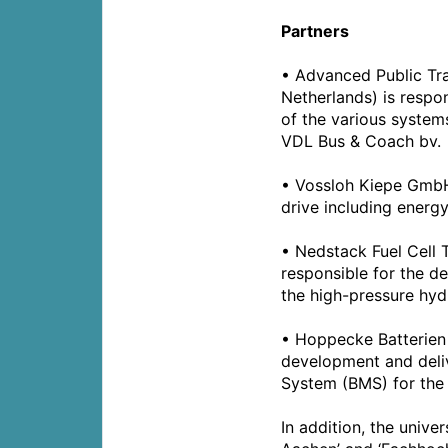
Partners
• Advanced Public Tr
Netherlands) is respon
of the various systems
VDL Bus & Coach bv.
• Vossloh Kiepe GmbH 
drive including ener
• Nedstack Fuel Cell 
responsible for the d
the high-pressure hy
• Hoppecke Batterien 
development and deliv
System (BMS) for the 
In addition, the unive