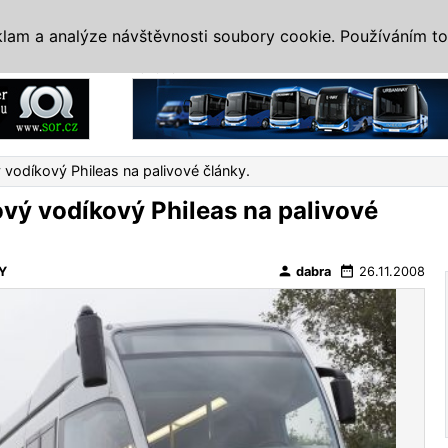
IS
ALTERNATIVY
VETERÁNI
SYSTÉMY
VELETRHY
AKCE
I
klam a analýze návštěvnosti soubory cookie. Používáním to
Reklama
 vodíkový Phileas na palivové články.
ový vodíkový Phileas na palivové
person
date_range
Y
dabra
26.11.2008