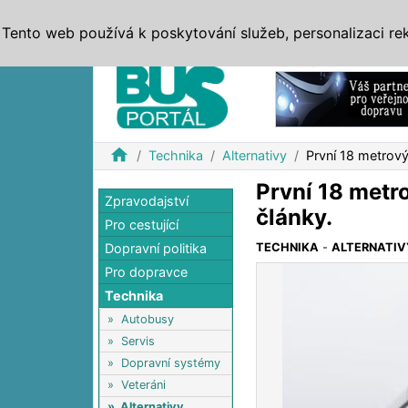
ZPRÁVY
JÍZDNÍ ŘÁDY
MHD, IDS
BUSY
SERV
Tento web používá k poskytování služeb, personalizaci re
Reklama
home
Technika
Alternativy
První 18 metrový
První 18 metr
Zpravodajství
články.
Pro cestující
Dopravní politika
TECHNIKA
-
ALTERNATIV
Pro dopravce
Technika
»
Autobusy
»
Servis
»
Dopravní systémy
»
Veteráni
»
Alternativy