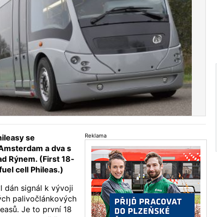
Reklama
hileasy se
 Amsterdam a dva s
ad Rýnem. (First 18-
el cell Phileas.)
 dán signál k vývoji
ch palivočlánkových
easů. Je to první 18