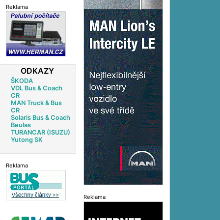
Reklama
ODKAZY
ŠKODA
VDL Bus & Coach
CR
MAN Truck & Bus
CR
Solaris Bus & Coach
Beulas
TURANCAR (ISUZU)
Yutong SK
Reklama
Reklama