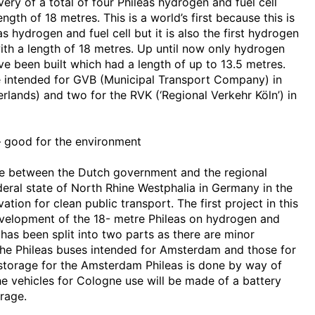
ry of a total of four Phileas hydrogen and fuel cell
ngth of 18 metres. This is a world’s first because this is
eas hydrogen and fuel cell but it is also the first hydrogen
with a length of 18 metres. Up until now only hydrogen
ve been built which had a length of up to 13.5 metres.
e intended for GVB (Municipal Transport Company) in
lands) and two for the RVK (‘Regional Verkehr Köln’) in
– good for the environment
ure between the Dutch government and the regional
eral state of North Rhine Westphalia in Germany in the
vation for clean public transport. The first project in this
development of the 18- metre Phileas on hydrogen and
t has been split into two parts as there are minor
he Phileas buses intended for Amsterdam and those for
storage for the Amsterdam Phileas is done by way of
he vehicles for Cologne use will be made of a battery
rage.