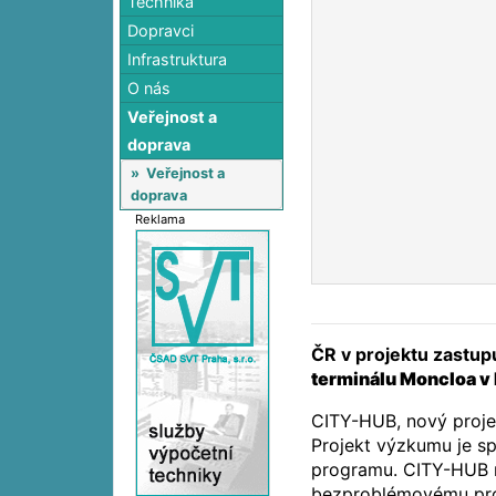
Technika
Dopravci
Infrastruktura
O nás
Veřejnost a
doprava
»
Veřejnost a
doprava
Reklama
ČR v projektu zastu
terminálu Moncloa v
CITY-HUB, nový projekt
Projekt výzkumu je s
programu. CITY-HUB m
bezproblémovému prov