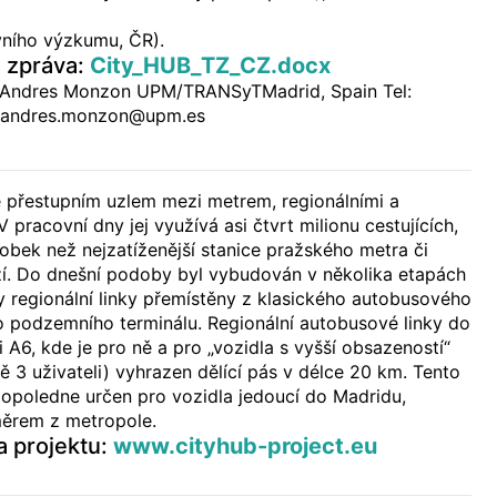
ního výzkumu, ČR).
á zpráva:
City_HUB_TZ_CZ.docx
: Andres Monzon UPM/TRANSyTMadrid, Spain Tel:
 andres.monzon@upm.es
přestupním uzlem mezi metrem, regionálními a
pracovní dny jej využívá asi čtvrt milionu cestujících,
obek než nejzatíženější stanice pražského metra či
ží. Do dnešní podoby byl vybudován v několika etapách
y regionální linky přemístěny z klasického autobusového
o podzemního terminálu. Regionální autobusové linky do
ci A6, kde je pro ně a pro „vozidla s vyšší obsazeností“
ě 3 uživateli) vyhrazen dělící pás v délce 20 km. Tento
dopoledne určen pro vozidla jedoucí do Madridu,
ěrem z metropole.
a projektu:
www.cityhub-project.eu