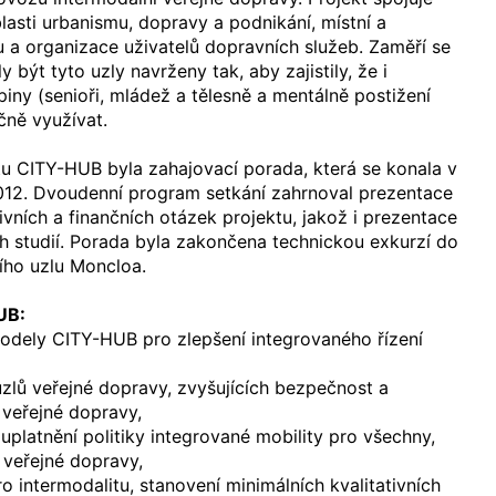
lasti urbanismu, dopravy a podnikání, místní a
 a organizace uživatelů dopravních služeb. Zaměří se
 být tyto uzly navrženy tak, aby zajistily, že i
piny (senioři, mládež a tělesně a mentálně postižení
ečně využívat.
ktu CITY-HUB byla zahajovací porada, která se konala v
2012. Dvoudenní program setkání zahrnoval prezentace
tivních a finančních otázek projektu, jakož i prezentace
h studií. Porada byla zakončena technickou exkurzí do
ho uzlu Moncloa.
UB:
modely CITY-HUB pro zlepšení integrovaného řízení
uzlů veřejné dopravy, zvyšujících bezpečnost a
ň veřejné dopravy,
uplatnění politiky integrované mobility pro všechny,
 veřejné dopravy,
o intermodalitu, stanovení minimálních kvalitativních