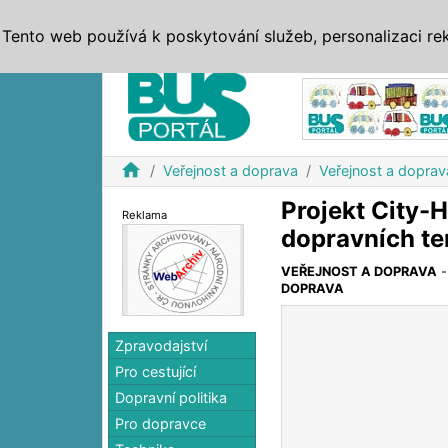
ZPRÁVY
JÍZDNÍ ŘÁDY
MHD, IDS
BUSY
SERV
Tento web používá k poskytování služeb, personalizaci re
Reklama
home
Veřejnost a doprava
Veřejnost a doprav
Projekt City-
Reklama
dopravních te
VEŘEJNOST A DOPRAVA
DOPRAVA
Zpravodajství
Pro cestující
Dopravní politika
Pro dopravce