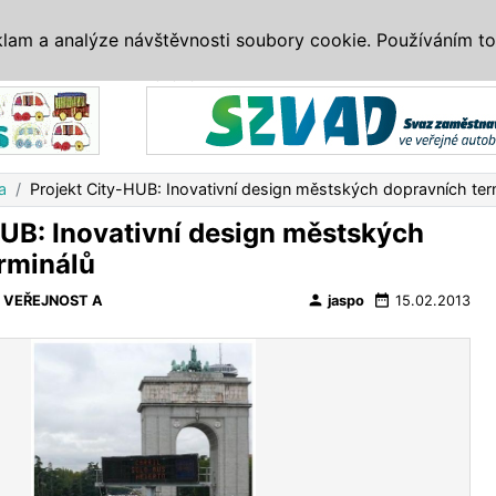
IS
ALTERNATIVY
VETERÁNI
SYSTÉMY
VELETRHY
AKCE
I
klam a analýze návštěvnosti soubory cookie. Používáním to
Reklama
a
Projekt City-HUB: Inovativní design městských dopravních ter
HUB: Inovativní design městských
rminálů
person
date_range
-
VEŘEJNOST A
jaspo
15.02.2013