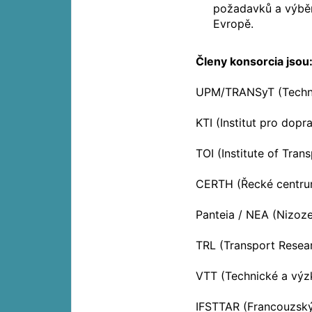
požadavků a výběr 
Evropě.
Členy konsorcia jsou
UPM/TRANSyT (Technic
KTI (Institut pro dopr
TOI (Institute of Tra
CERTH (Řecké centru
Panteia / NEA (Nizoz
TRL (Transport Resear
VTT (Technické a výz
IFSTTAR (Francouzský 