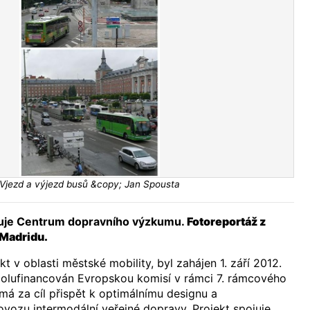
Vjezd a výjezd busů &copy; Jan Spousta
puje Centrum dopravního výzkumu.
Fotoreportáž z
 Madridu.
 v oblasti městské mobility, byl zahájen 1. září 2012.
polufinancován Evropskou komisí v rámci 7. rámcového
á za cíl přispět k optimálnímu designu a
ozu intermodální veřejné dopravy. Projekt spojuje