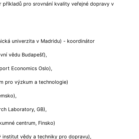
příkladů pro srovnání kvality veřejné dopravy v
:
ká univerzita v Madridu) - koordinátor
avní vědu Budapešť),
nsport Economics Oslo),
m pro výzkum a technologie)
emsko),
ch Laboratory, GB),
kumné centrum, Finsko)
institut vědy a techniky pro dopravu),