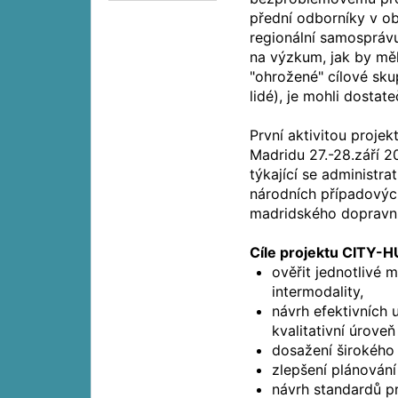
přední odborníky v ob
regionální samosprávu
na výzkum, jak by měly
"ohrožené" cílové sku
lidé), je mohli dostat
První aktivitou proje
Madridu 27.-28.září 
týkající se administra
národních případovýc
madridského dopravní
Cíle projektu CITY-H
ověřit jednotlivé 
intermodality,
návrh efektivních 
kvalitativní úrove
dosažení širokého 
zlepšení plánování
návrh standardů pr