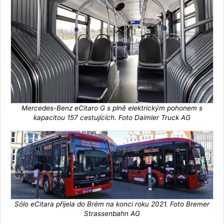
Mercedes-Benz eCitaro G s plně elektrickým pohonem s
kapacitou 157 cestujících. Foto Daimler Truck AG
Sólo eCitara přijela do Brém na konci roku 2021. Foto Bremer
Strassenbahn AG