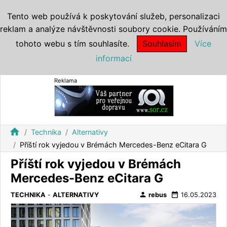
Tento web používá k poskytování služeb, personalizaci
reklam a analýze návštěvnosti soubory cookie. Používáním
tohoto webu s tím souhlasíte.
Souhlasím
Více
informací
Reklama
home
Technika
Alternativy
Příští rok vyjedou v Brémách Mercedes-Benz eCitara G
Příští rok vyjedou v Brémách
Mercedes-Benz eCitara G
person
date_range
TECHNIKA
-
ALTERNATIVY
rebus
16.05.2023