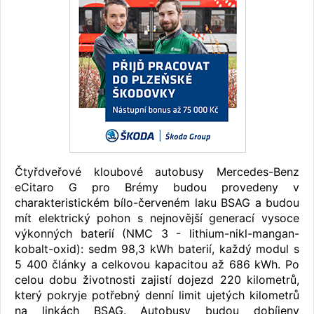
Čtyřdveřové kloubové autobusy Mercedes-Benz
eCitaro G pro Brémy budou provedeny v
charakteristickém bílo-červeném laku BSAG a budou
mít elektrický pohon s nejnovější generací vysoce
výkonných baterií (NMC 3 - lithium-nikl-mangan-
kobalt-oxid): sedm 98,3 kWh baterií, každý modul s
5 400 články a celkovou kapacitou až 686 kWh. Po
celou dobu životnosti zajistí dojezd 220 kilometrů,
který pokryje potřebný denní limit ujetých kilometrů
na linkách BSAG. Autobusy budou dobíjeny