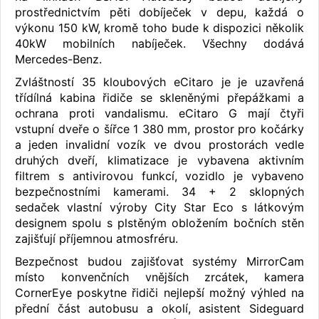
prostřednictvím pěti dobíječek v depu, každá o
výkonu 150 kW, kromě toho bude k dispozici několik
40kW mobilních nabíječek. Všechny dodává
Mercedes-Benz.
Zvláštností 35 kloubových eCitaro je je uzavřená
třídílná kabina řidiče se skleněnými přepážkami a
ochrana proti vandalismu. eCitaro G mají čtyři
vstupní dveře o šířce 1 380 mm, prostor pro kočárky
a jeden invalidní vozík ve dvou prostorách vedle
druhých dveří, klimatizace je vybavena aktivním
filtrem s antivirovou funkcí, vozidlo je vybaveno
bezpečnostními kamerami. 34 + 2 sklopných
sedaček vlastní výroby City Star Eco s látkovým
designem spolu s plstěným obložením bočních stěn
zajišťují příjemnou atmosfréru.
Bezpečnost budou zajišťovat systémy MirrorCam
místo konvenčních vnějších zrcátek, kamera
CornerEye poskytne řidiči nejlepší možný výhled na
přední část autobusu a okolí, asistent Sideguard