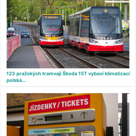
123 pražských tramvají Škoda 15T vybaví klimatizací
polská…