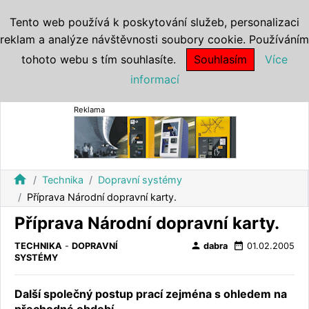
Tento web používá k poskytování služeb, personalizaci
reklam a analýze návštěvnosti soubory cookie. Používáním
tohoto webu s tím souhlasíte.
Souhlasím
Více
informací
Reklama
home
Technika
Dopravní systémy
Příprava Národní dopravní karty.
Příprava Národní dopravní karty.
person
date_range
TECHNIKA
-
DOPRAVNÍ
dabra
01.02.2005
SYSTÉMY
Další společný postup prací zejména s ohledem na