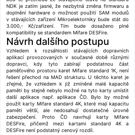
NDK je zatím jasné, že nezbytná změna firmwaru a
doplnění hardware o možnost použití SAM modulů
v stávajících zařízení Mikroelektorniky bude stát do
3.000,- Kč/zařízení. Tím bude dosaženo plné
kompatibility se standardem Mifare DESFire.
Návrh dalšího postupu
Vzhledem k rozsáhlosti stávajících dopravních
aplikací provozovaných v současné době různými
dopravci, kdy tyto zabírají podstatnou část
paměťového prostoru karet Mifare standard 1K, není
řešení přechod na MAD strukturu. U těchto karet je
zřejmé, že vzhledem k již zmíněné malé kapacitě
paměti by stejně nebylo možné na tyto karty umístit
další aplikace např. aplikace ČD. Bylo by možné
použít karty Mifare standard 4K, které mají kapacitu
paměti větší, ale nedosahují dostatečné úrovně
zabezpečení. Proto ČD navrhují karty Mifare
DESFire, přičemž mezi kartami standard 4K a
DESFire není podstatný cenový rozdíl.