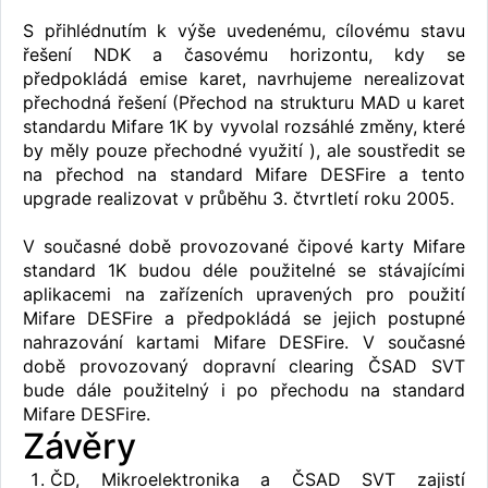
S přihlédnutím k výše uvedenému, cílovému stavu
řešení NDK a časovému horizontu, kdy se
předpokládá emise karet, navrhujeme nerealizovat
přechodná řešení (Přechod na strukturu MAD u karet
standardu Mifare 1K by vyvolal rozsáhlé změny, které
by měly pouze přechodné využití ), ale soustředit se
na přechod na standard Mifare DESFire a tento
upgrade realizovat v průběhu 3. čtvrtletí roku 2005.
V současné době provozované čipové karty Mifare
standard 1K budou déle použitelné se stávajícími
aplikacemi na zařízeních upravených pro použití
Mifare DESFire a předpokládá se jejich postupné
nahrazování kartami Mifare DESFire. V současné
době provozovaný dopravní clearing ČSAD SVT
bude dále použitelný i po přechodu na standard
Mifare DESFire.
Závěry
ČD, Mikroelektronika a ČSAD SVT zajistí