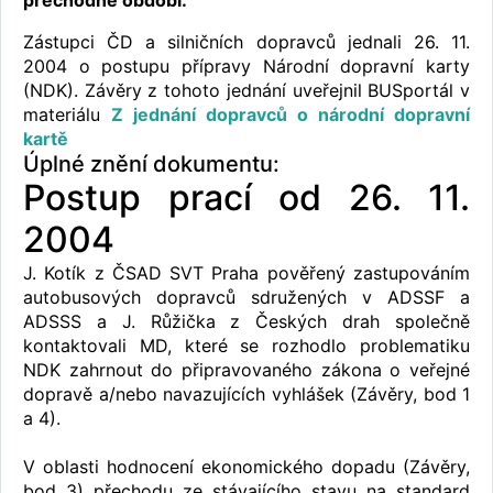
přechodné období.
Zástupci ČD a silničních dopravců jednali 26. 11.
2004 o postupu přípravy Národní dopravní karty
(NDK). Závěry z tohoto jednání uveřejnil BUSportál v
materiálu
Z jednání dopravců o národní dopravní
kartě
Úplné znění dokumentu:
Postup prací od 26. 11.
2004
J. Kotík z ČSAD SVT Praha pověřený zastupováním
autobusových dopravců sdružených v ADSSF a
ADSSS a J. Růžička z Českých drah společně
kontaktovali MD, které se rozhodlo problematiku
NDK zahrnout do připravovaného zákona o veřejné
dopravě a/nebo navazujících vyhlášek (Závěry, bod 1
a 4).
V oblasti hodnocení ekonomického dopadu (Závěry,
bod 3) přechodu ze stávajícího stavu na standard