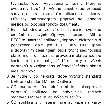
technické řešení vyplývající z návrhu, který je
uveden v bodě 3, včetně specifikace procesů
souvisejících s umisťováním aplikací na cizí karty.
Příslušný harmonogram připraví do jednoho
měsíce od podpisu tohoto dokumentu.
Bylo dohodnuto, že všichni účastníci systému
umožní na svých čipových kartách Mifare
DESFire umístění aplikace „dopravní elektronická
peněženka“ dále jen DEP. Tato DEP spolu
s dopravním clearingem bude tvořit sjednocující
platformu pro možnost provádění plateb jednou
kartou a také „nabíjení“ této karty u všech
dopravců a vzájemného zúčtování těchto plateb
mezi dopravci.
Je nutné v co nejkratší době vytvořit standard
DEP pro standard Mifare DESFire.
ČD budou v přechodném období akceptovat
dopravní aplikace na stávajících kartách
standardu Mifare 1K ve svých zřízeních.
ČD souhlasí s umístěním své aplikace na karty