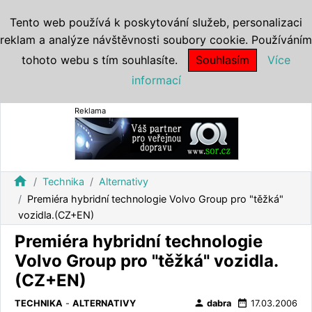
Tento web používá k poskytování služeb, personalizaci
reklam a analýze návštěvnosti soubory cookie. Používáním
tohoto webu s tím souhlasíte.
Souhlasím
Více
informací
Reklama
home
Technika
Alternativy
Premiéra hybridní technologie Volvo Group pro "těžká"
vozidla.(CZ+EN)
Premiéra hybridní technologie
Volvo Group pro "těžká" vozidla.
(CZ+EN)
person
date_range
TECHNIKA
-
ALTERNATIVY
dabra
17.03.2006