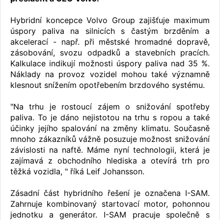
Hybridní koncepce Volvo Group zajišťuje maximum
úspory paliva na silnicích s častým brzděním a
akcelerací - např. při městské hromadné dopravě,
zásobování, svozu odpadků a stavebních pracích.
Kalkulace indikují možnosti úspory paliva nad 35 %.
Náklady na provoz vozidel mohou také významně
klesnout snížením opotřebením brzdového systému.
"Na trhu je rostoucí zájem o snižování spotřeby
paliva. To je dáno nejistotou na trhu s ropou a také
účinky jejího spalování na změny klimatu. Současně
mnoho zákazníků vážně posuzuje možnost snižování
závislosti na naftě. Máme nyní technologii, která je
zajímavá z obchodního hlediska a otevírá trh pro
těžká vozidla, " říká Leif Johansson.
Zásadní část hybridního řešení je označena I-SAM.
Zahrnuje kombinovaný startovací motor, pohonnou
jednotku a generátor. I-SAM pracuje společně s