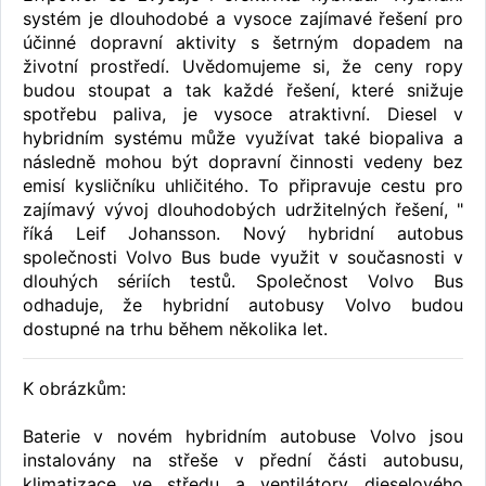
systém je dlouhodobé a vysoce zajímavé řešení pro
účinné dopravní aktivity s šetrným dopadem na
životní prostředí. Uvědomujeme si, že ceny ropy
budou stoupat a tak každé řešení, které snižuje
spotřebu paliva, je vysoce atraktivní. Diesel v
hybridním systému může využívat také biopaliva a
následně mohou být dopravní činnosti vedeny bez
emisí kysličníku uhličitého. To připravuje cestu pro
zajímavý vývoj dlouhodobých udržitelných řešení, "
říká Leif Johansson. Nový hybridní autobus
společnosti Volvo Bus bude využit v současnosti v
dlouhých sériích testů. Společnost Volvo Bus
odhaduje, že hybridní autobusy Volvo budou
dostupné na trhu během několika let.
K obrázkům:
Baterie v novém hybridním autobuse Volvo jsou
instalovány na střeše v přední části autobusu,
klimatizace ve středu a ventilátory dieselového