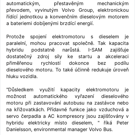
automatickým, přestavěným mechanickým
převodem, vyvinutým Volvo Group, elektronickou
řídící jednotkou a konvenčním dieselovým motorem
a bateriemi dobíjenými brzdící energií.
Protože spojení elektromotoru s dieselem je
paralelní, mohou pracovat společně. Tak kapacita
hybridu podstatně narůstá. I-SAM zajišťuje
dostatečný zdroj síly ke startu a akceleraci
přiměřenou rychlostí dokonce bez podílu
dieselového motoru. To také účinně redukuje úroveň
hluku vozidla.
"Důsledkem využití kapacity elektromotoru je
možnost automatického vyřazení dieselového
motoru při zastavování autobusu na zastávce nebo
na křižovatkách. Přídavné funkce jako vzduchová a
servo čerpadla a AC kompresory jsou zajišťovány v
hybridu elektricky místo dieselem, " říká Peter
Danielsson, environmental manager Volvo Bus.