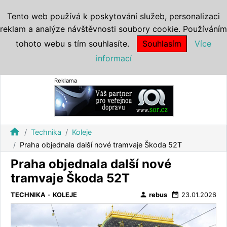
Tento web používá k poskytování služeb, personalizaci
reklam a analýze návštěvnosti soubory cookie. Používáním
tohoto webu s tím souhlasíte.
Souhlasím
Více
informací
Reklama
home
Technika
Koleje
Praha objednala další nové tramvaje Škoda 52T
Praha objednala další nové
tramvaje Škoda 52T
person
date_range
TECHNIKA
-
KOLEJE
rebus
23.01.2026