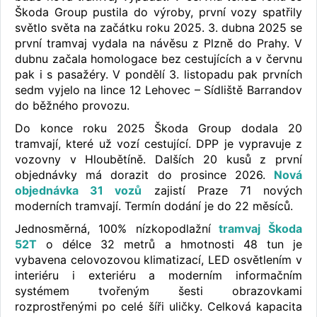
Škoda Group pustila do výroby, první vozy spatřily
světlo světa na začátku roku 2025. 3. dubna 2025 se
první tramvaj vydala na návěsu z Plzně do Prahy. V
dubnu začala homologace bez cestujících a v červnu
pak i s pasažéry. V pondělí 3. listopadu pak prvních
sedm vyjelo na lince 12 Lehovec – Sídliště Barrandov
do běžného provozu.
Do konce roku 2025 Škoda Group dodala 20
tramvají, které už vozí cestující. DPP je vypravuje z
vozovny v Hloubětíně. Dalších 20 kusů z první
objednávky má dorazit do prosince 2026.
Nová
objednávka 31 vozů
zajistí Praze 71 nových
moderních tramvají. Termín dodání je do 22 měsíců.
Jednosměrná, 100% nízkopodlažní
tramvaj Škoda
52T
o délce 32 metrů a hmotnosti 48 tun je
vybavena celovozovou klimatizací, LED osvětlením v
interiéru i exteriéru a moderním informačním
systémem tvořeným šesti obrazovkami
rozprostřenými po celé šíři uličky. Celková kapacita