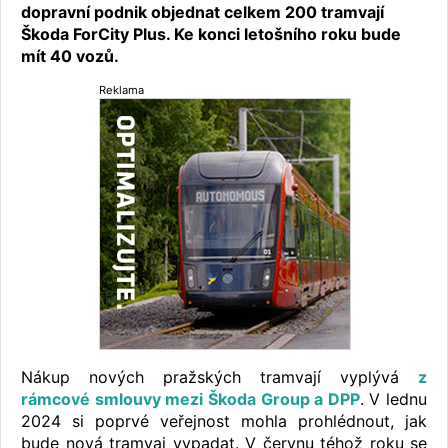
dopravní podnik objednat celkem 200 tramvají
Škoda ForCity Plus. Ke konci letošního roku bude
mít 40 vozů.
Reklama
Nákup nových pražských tramvají vyplývá
z
rámcové smlouvy mezi Škoda Group a DPP
. V lednu
2024 si poprvé veřejnost mohla prohlédnout, jak
bude nová tramvaj vypadat. V červnu téhož roku se