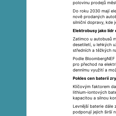
polovinu prodejů měs
Do roku 2030 mají ele
nově prodaných autobu
silniční dopravy, kde 
Elektrobusy jako lídr 
Zatímco u autobusů m
desetiletí, u lehkých 
středních a těžkých n
Podle BloombergNEF p
pro přechod na elekt
dennímu využití a možn
Pokles cen baterií zr
Klíčovým faktorem dal
lithium-iontových bat
kapacitou a silnou ko
Levnější baterie dále
podporují jejich širší