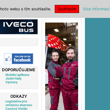
|
NSTITUCE
hoto webu s tím souhlasíte.
Souhlasím
Více informací
Reklama
DOPORUČUJEME
Mobilní aplikace
Jízdní řády
Výstavy
ODKAZY
Legislativa pro
veřejnou dopravu
Cenový Výměr