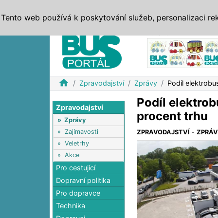
ZPRÁVY
JÍZDNÍ ŘÁDY
MHD, IDS
BUSY
SERV
Tento web používá k poskytování služeb, personalizaci re
Reklama
home
Zpravodajství
Zprávy
Podíl elektrob
Podíl elektro
Zpravodajství
procent trhu
»
Zprávy
»
Zajímavosti
ZPRAVODAJSTVÍ
-
ZPRÁ
»
Veletrhy
»
Akce
Pro cestující
Dopravní politika
Pro dopravce
Technika