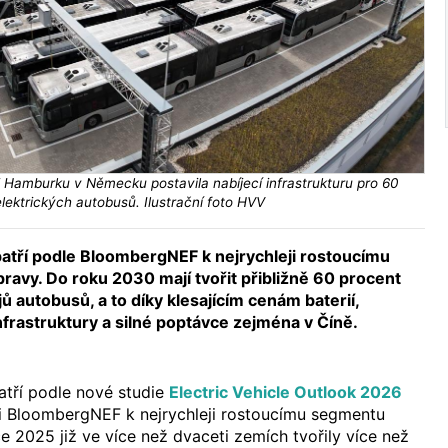
i Hamburku v Německu postavila nabíjecí infrastrukturu pro 60
elektrických autobusů. Ilustrační foto HVV
patří podle BloombergNEF k nejrychleji rostoucímu
ravy. Do roku 2030 mají tvořit přibližně 60 procent
 autobusů, a to díky klesajícím cenám baterií,
infrastruktury a silné poptávce zejména v Číně.
atří podle nové studie
Electric Vehicle Outlook 2026
ti BloombergNEF k nejrychleji rostoucímu segmentu
ce 2025 již ve více než dvaceti zemích tvořily více než