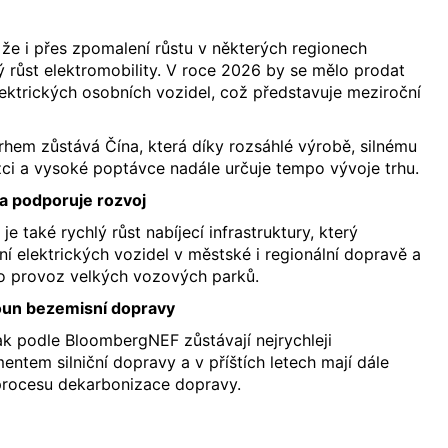
 že i přes zpomalení růstu v některých regionech
 růst elektromobility. V roce 2026 by se mělo prodat
lektrických osobních vozidel, což představuje meziroční
hem zůstává Čína, která díky rozsáhlé výrobě, silnému
ci a vysoké poptávce nadále určuje tempo vývoje trhu.
ra podporuje rozvoj
 také rychlý růst nabíjecí infrastruktury, který
ní elektrických vozidel v městské i regionální dopravě a
o provoz velkých vozových parků.
oun bezemisní dopravy
ak podle BloombergNEF zůstávají nejrychleji
entem silniční dopravy a v příštích letech mají dále
 procesu dekarbonizace dopravy.