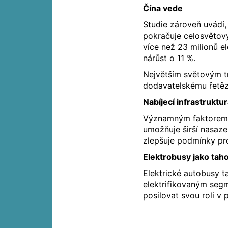
Čína vede
Studie zároveň uvádí,
pokračuje celosvětový
více než 23 milionů e
nárůst o 11 %.
Největším světovým tr
dodavatelskému řetěz
Nabíjecí infrastruktu
Významným faktorem je
umožňuje širší nasaze
zlepšuje podmínky pr
Elektrobusy jako tah
Elektrické autobusy t
elektrifikovaným segm
posilovat svou roli v