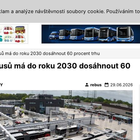
IS
ALTERNATIVY
VETERÁNI
SYSTÉMY
VELETRHY
AKCE
I
klam a analýze návštěvnosti soubory cookie. Používáním to
Reklama
usů má do roku 2030 dosáhnout 60 procent trhu
busů má do roku 2030 dosáhnout 60
person
date_range
VY
rebus
29.06.2026