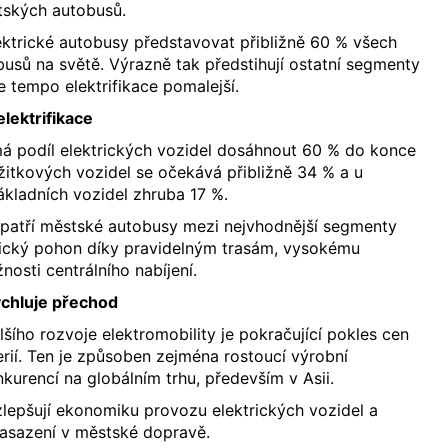
tských autobusů.
ktrické autobusy představovat přibližně 60 % všech
sů na světě. Výrazně tak předstihují ostatní segmenty
je tempo elektrifikace pomalejší.
elektrifikace
á podíl elektrických vozidel dosáhnout 60 % do konce
užitkových vozidel se očekává přibližně 34 % a u
ákladních vozidel zhruba 17 %.
atří městské autobusy mezi nejvhodnější segmenty
rický pohon díky pravidelným trasám, vysokému
osti centrálního nabíjení.
ychluje přechod
šího rozvoje elektromobility je pokračující pokles cen
erií. Ten je způsoben zejména rostoucí výrobní
nkurencí na globálním trhu, především v Asii.
 zlepšují ekonomiku provozu elektrických vozidel a
 nasazení v městské dopravě.