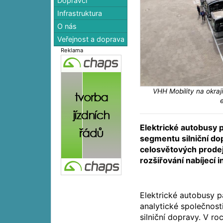
Dopravci
Infrastruktura
O nás
Veřejnost a doprava
Reklama
VHH Mobility na okraj
Elektrické autobusy 
segmentu silniční dop
celosvětových prodejů
rozšiřování nabíjecí 
Elektrické autobusy p
analytické společnos
silniční dopravy. V ro