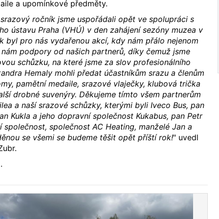
aile a upomínkové předměty.
 srazový ročník jsme uspořádali opět ve spolupráci s
ého ústavu Praha (VHÚ) v den zahájení sezóny muzea v
ík byl pro nás vydařenou akcí, kdy nám přálo nejenom
e nám podpory od našich partnerů, díky čemuž jsme
vou schůzku, na které jsme za slov profesionálního
andra Hemaly mohli předat účastníkům srazu a členům
my, pamětní medaile, srazové vlaječky, klubová trička
další drobné suvenýry. Děkujeme tímto všem partnerům
lea a naší srazové schůzky, kterými byli Iveco Bus, pan
Jan Kukla a jeho dopravní společnost Kukabus, pan Petr
í společnost, společnost AC Heating, manželé Jan a
ěnou se všemi se budeme těšit opět příští rok!
" uvedl
Zubr.
3
.