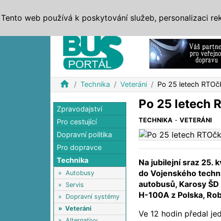
ZPRÁVY
JÍZDNÍ ŘÁDY
MHD, IDS
BUSY
SERV
Tento web používá k poskytování služeb, personalizaci re
Reklama
home
Technika
Veteráni
Po 25 letech RTOč
Po 25 letech 
Zpravodajství
TECHNIKA
-
VETERÁNI
Pro cestující
Dopravní politika
Pro dopravce
Technika
Na jubilejní sraz 25. 
do Vojenského tech
»
Autobusy
autobusů, Karosy ŠD 
»
Servis
H-100A z Polska, Rob
»
Dopravní systémy
»
Veteráni
Ve 12 hodin předal je
»
Alternativy