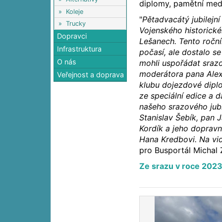
diplomy, pamětní med
»
Koleje
"
Pětadvacátý jubilejní
»
Trucky
Vojenského historick
Dopravci
Lešanech. Tento ročn
Infrastruktura
počasí, ale dostalo s
O nás
mohli uspořádat srazo
moderátora pana Alex
Veřejnost a doprava
klubu dojezdové diplo
ze speciální edice a 
našeho srazového jubi
Stanislav Šebík, pan 
Kordík a jeho dopravn
Hana Kredbovi. Na vid
pro Busportál Michal 
Ze srazu v roce 202