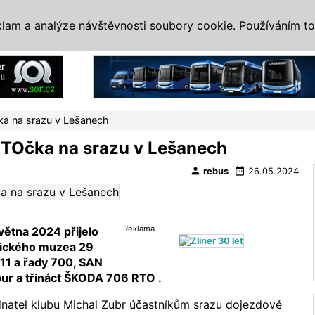
IS
ALTERNATIVY
VETERÁNI
SYSTÉMY
VELETRHY
AKCE
I
klam a analýze návštěvnosti soubory cookie. Používáním to
Reklama
ka na srazu v Lešanech
RTOčka na srazu v Lešanech
person
date_range
rebus
26.05.2024
Reklama
května 2024 přijelo
nického muzea 29
11 a řady 700, SAN
ur a třináct ŠKODA 706 RTO .
dnatel klubu Michal Zubr účastníkům srazu dojezdové