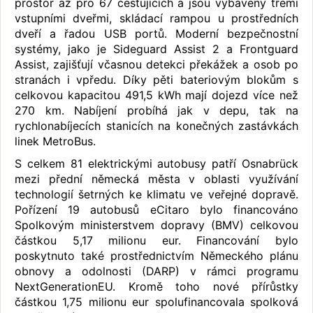
prostor až pro 67 cestujících a jsou vybaveny třemi
vstupními dveřmi, skládací rampou u prostředních
dveří a řadou USB portů. Moderní bezpečnostní
systémy, jako je Sideguard Assist 2 a Frontguard
Assist, zajišťují včasnou detekci překážek a osob po
stranách i vpředu. Díky pěti bateriovým blokům s
celkovou kapacitou 491,5 kWh mají dojezd více než
270 km. Nabíjení probíhá jak v depu, tak na
rychlonabíjecích stanicích na konečných zastávkách
linek MetroBus.
S celkem 81 elektrickými autobusy patří Osnabrück
mezi přední německá města v oblasti využívání
technologií šetrných ke klimatu ve veřejné dopravě.
Pořízení 19 autobusů eCitaro bylo financováno
Spolkovým ministerstvem dopravy (BMV) celkovou
částkou 5,17 milionu eur. Financování bylo
poskytnuto také prostřednictvím Německého plánu
obnovy a odolnosti (DARP) v rámci programu
NextGenerationEU. Kromě toho nové přírůstky
částkou 1,75 milionu eur spolufinancovala spolková