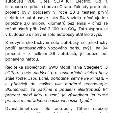
autobusů VDL Citea SLFA-181 Electric. Od 1.
listopadu se přidala i nová eCitara. Základy pro tento
projekt byly položeny v roce 2013 testem první
elektrické autobusové linky 94. Vozidla ročně ujedou
přibližně 3,6 milionu kilometrů bez emisí – čímž se
ročně ušetří přibližně 2 100 tun CO₂. Tato úspora se
v budoucnu s novými sólo autobusy eCitaro zvýší.
S novými elektrickými sólo autobusy se „elektrický
podíl“ autobusového vozového parku zvýšil na 94
procent - z celkem 86 autobusů, je pouze pět
poháněno naftou.
Ředitelka společnosti SWO-Mobil Tanja Stiegeler: „
S
eCitaro naše nadšení pro osnabrücké elektrobusy
stále roste. Jsou tiché, pohodlné, šetrné ke klimatu –
a přinášejí do našich ulic moderní technologie.
Skutečnost, že patříme s podílem elektrobusů 94
procent mezi lídry v zemi, je výsledkem let tvrdé
práce a mimořádného nasazení našich týmů
.“
Dvanáctimetrové sólo autobusy Citaro nabízejí