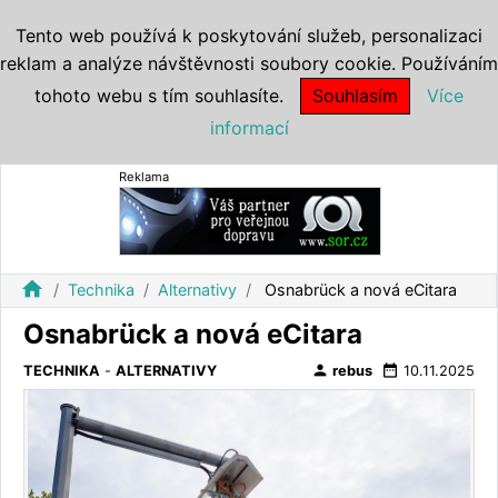
Tento web používá k poskytování služeb, personalizaci
reklam a analýze návštěvnosti soubory cookie. Používáním
tohoto webu s tím souhlasíte.
Souhlasím
Více
informací
Reklama
home
Technika
Alternativy
Osnabrück a nová eCitara
Osnabrück a nová eCitara
person
date_range
TECHNIKA
-
ALTERNATIVY
rebus
10.11.2025