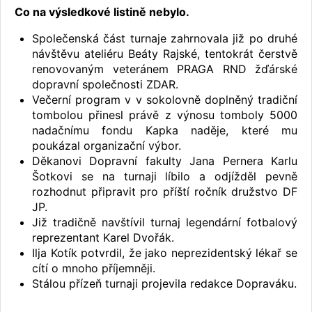
Co na výsledkové listině nebylo.
Společenská část turnaje zahrnovala již po druhé
návštěvu ateliéru Beáty Rajské, tentokrát čerstvě
renovovaným veteránem PRAGA RND žďárské
dopravní společnosti ZDAR.
Večerní program v v sokolovně doplněný tradiční
tombolou přinesl právě z výnosu tomboly 5000
nadačnímu fondu Kapka naděje, které mu
poukázal organizační výbor.
Děkanovi Dopravní fakulty Jana Pernera Karlu
Šotkovi se na turnaji líbilo a odjížděl pevně
rozhodnut připravit pro příští ročník družstvo DF
JP.
Již tradičně navštívil turnaj legendární fotbalový
reprezentant Karel Dvořák.
Ilja Kotík potvrdil, že jako neprezidentský lékař se
cítí o mnoho příjemněji.
Stálou přízeň turnaji projevila redakce Dopraváku.