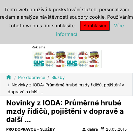
Tento web používá k poskytování služeb, personalizaci
reklam a analýze návštěvnosti soubory cookie. Používáním
tohoto webu s tím souhlasíte.
Souhlasím
Více
informací
Reklama
home
Pro dopravce
Služby
Novinky z IODA: Průměrné hrubé mzdy řidičů, pojištění v
dopravě a další ...
Novinky z IODA: Průměrné hrubé
mzdy řidičů, pojištění v dopravě a
další ...
person
date_range
PRO DOPRAVCE
-
SLUŽBY
dabra
26.05.2015