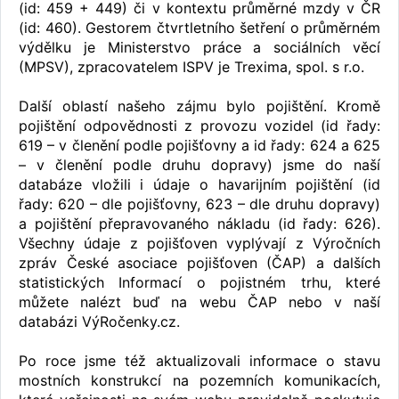
(id: 459 + 449) či v kontextu průměrné mzdy v ČR
(id: 460). Gestorem čtvrtletního šetření o průměrném
výdělku je Ministerstvo práce a sociálních věcí
(MPSV), zpracovatelem ISPV je Trexima, spol. s r.o.
Další oblastí našeho zájmu bylo pojištění. Kromě
pojištění odpovědnosti z provozu vozidel (id řady:
619 – v členění podle pojišťovny a id řady: 624 a 625
– v členění podle druhu dopravy) jsme do naší
databáze vložili i údaje o havarijním pojištění (id
řady: 620 – dle pojišťovny, 623 – dle druhu dopravy)
a pojištění přepravovaného nákladu (id řady: 626).
Všechny údaje z pojišťoven vyplývají z Výročních
zpráv České asociace pojišťoven (ČAP) a dalších
statistických Informací o pojistném trhu, které
můžete nalézt buď na webu ČAP nebo v naší
databázi VýRočenky.cz.
Po roce jsme též aktualizovali informace o stavu
mostních konstrukcí na pozemních komunikacích,