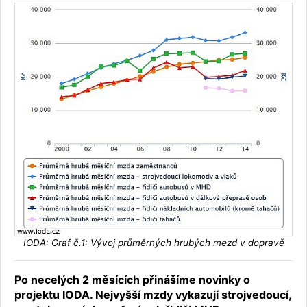
IODA: Graf č.1: Vývoj průměrných hrubých mezd v dopravě
Po necelých 2 měsících přinášíme novinky o
projektu IODA. Nejvyšší mzdy vykazují strojvedoucí,