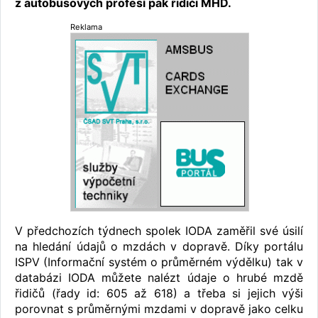
z autobusových profesí pak řidiči MHD.
Reklama
V předchozích týdnech spolek IODA zaměřil své úsilí
na hledání údajů o mzdách v dopravě. Díky portálu
ISPV (Informační systém o průměrném výdělku) tak v
databázi IODA můžete nalézt údaje o hrubé mzdě
řidičů (řady id: 605 až 618) a třeba si jejich výši
porovnat s průměrnými mzdami v dopravě jako celku