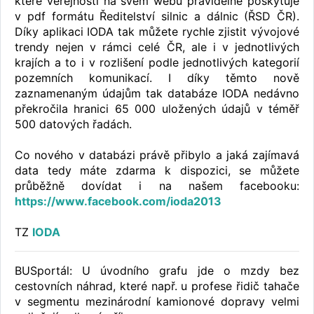
které veřejnosti na svém webu pravidelně poskytuje
v pdf formátu Ředitelství silnic a dálnic (ŘSD ČR).
Díky aplikaci IODA tak můžete rychle zjistit vývojové
trendy nejen v rámci celé ČR, ale i v jednotlivých
krajích a to i v rozlišení podle jednotlivých kategorií
pozemních komunikací. I díky těmto nově
zaznamenaným údajům tak databáze IODA nedávno
překročila hranici 65 000 uložených údajů v téměř
500 datových řadách.
Co nového v databázi právě přibylo a jaká zajímavá
data tedy máte zdarma k dispozici, se můžete
průběžně dovídat i na našem facebooku:
https://www.facebook.com/ioda2013
TZ
IODA
BUSportál: U úvodního grafu jde o mzdy bez
cestovních náhrad, které např. u profese řidič tahače
v segmentu mezinárodní kamionové dopravy velmi