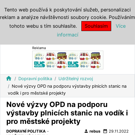
Tento web používá k poskytování služeb, personalizaci
reklam a analýze návštěvnosti soubory cookie. Používáním
tohoto webu s tím souhlasíte.
Souhlasím
Více
informací
Reklama
home
Dopravní politika
Udržitelný rozvoj
Nové výzvy OPD na podporu výstavby plnicích stanic na
vodík i pro městské projekty
Nové výzvy OPD na podporu
výstavby plnicích stanic na vodík i
pro městské projekty
person
date_range
DOPRAVNÍ POLITIKA
-
rebus
29.11.2022