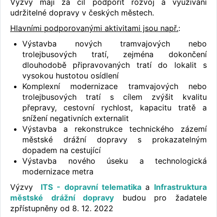
Výzvy mají za cíl podpořit rozvoj a využívání
udržitelné dopravy v českých městech.
Hlavními podporovanými aktivitami jsou např.
:
Výstavba nových tramvajových nebo
trolejbusových tratí, zejména dokončení
dlouhodobě připravovaných tratí do lokalit s
vysokou hustotou osídlení
Komplexní modernizace tramvajových nebo
trolejbusových tratí s cílem zvýšit kvalitu
přepravy, cestovní rychlost, kapacitu tratě a
snížení negativních externalit
Výstavba a rekonstrukce technického zázemí
městské drážní dopravy s prokazatelným
dopadem na cestující
Výstavba nového úseku a technologická
modernizace metra
Výzvy
ITS - dopravní telematika
a
Infrastruktura
městské drážní dopravy
budou pro žadatele
zpřístupněny od 8. 12. 2022