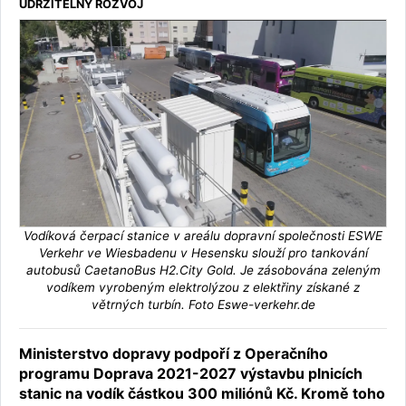
UDRŽITELNÝ ROZVOJ
Vodíková čerpací stanice v areálu dopravní společnosti ESWE
Verkehr ve Wiesbadenu v Hesensku slouží pro tankování
autobusů CaetanoBus H2.City Gold. Je zásobována zeleným
vodíkem vyrobeným elektrolýzou z elektřiny získané z
větrných turbín. Foto Eswe-verkehr.de
Ministerstvo dopravy podpoří z Operačního
programu Doprava 2021-2027 výstavbu plnicích
stanic na vodík částkou 300 miliónů Kč. Kromě toho