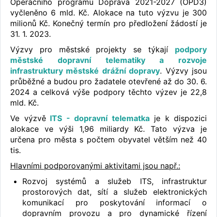
Operačního programu Doprava 2021-2027 (OPD3)
vyčleněno 6 mld. Kč. Alokace na tuto výzvu je 300
milionů Kč. Konečný termín pro předložení žádostí je
31. 1. 2023.
Výzvy pro městské projekty se týkají
podpory
městské dopravní telematiky a rozvoje
infrastruktury městské drážní dopravy
. Výzvy jsou
průběžné a budou pro žadatele otevřené až do 30. 6.
2024 a celková výše podpory těchto výzev je 22,8
mld. Kč.
Ve výzvě
ITS - dopravní telematka
je k dispozici
alokace ve výši 1,96 miliardy Kč. Tato výzva je
určena pro města s počtem obyvatel větším než 40
tis.
Hlavními podporovanými aktivitami jsou např.:
Rozvoj systémů a služeb ITS, infrastruktur
prostorových dat, sítí a služeb elektronických
komunikací pro poskytování informací o
dopravním provozu a pro dynamické řízení