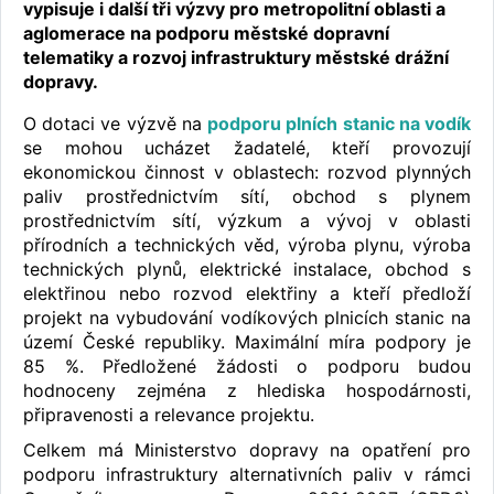
vypisuje i další tři výzvy pro metropolitní oblasti a
aglomerace na podporu městské dopravní
telematiky a rozvoj infrastruktury městské drážní
dopravy.
O dotaci ve výzvě na
podporu plních stanic na vodík
se mohou ucházet žadatelé, kteří provozují
ekonomickou činnost v oblastech: rozvod plynných
paliv prostřednictvím sítí, obchod s plynem
prostřednictvím sítí, výzkum a vývoj v oblasti
přírodních a technických věd, výroba plynu, výroba
technických plynů, elektrické instalace, obchod s
elektřinou nebo rozvod elektřiny a kteří předloží
projekt na vybudování vodíkových plnicích stanic na
území České republiky. Maximální míra podpory je
85 %. Předložené žádosti o podporu budou
hodnoceny zejména z hlediska hospodárnosti,
připravenosti a relevance projektu.
Celkem má Ministerstvo dopravy na opatření pro
podporu infrastruktury alternativních paliv v rámci