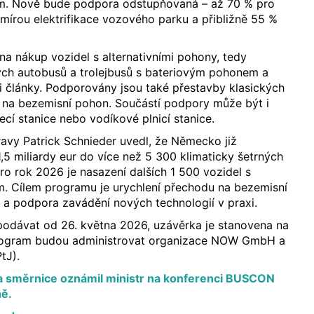
m. Nově bude podpora odstupňovaná – až 70 % pro
 mírou elektrifikace vozového parku a přibližně 55 %
a nákup vozidel s alternativními pohony, tedy
kých autobusů a trolejbusů s bateriovým pohonem a
i články. Podporovány jsou také přestavby klasických
 na bezemisní pohon. Součástí podpory může být i
íjecí stanice nebo vodíkové plnicí stanice.
avy Patrick Schnieder uvedl, že Německo již
1,5 miliardy eur do více než 5 300 klimaticky šetrných
ro rok 2026 je nasazení dalších 1 500 vozidel s
m. Cílem programu je urychlení přechodu na bezemisní
a podpora zavádění nových technologií v praxi.
odávat od 26. května 2026, uzávěrka je stanovena na
Program budou administrovat organizace NOW GmbH a
tJ).
a směrnice oznámil ministr na konferenci BUSCON
ně.