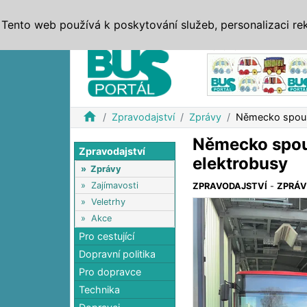
ZPRÁVY
JÍZDNÍ ŘÁDY
MHD, IDS
BUSY
SERV
Tento web používá k poskytování služeb, personalizaci re
Reklama
home
Zpravodajství
Zprávy
Německo spoušt
Německo spou
Zpravodajství
elektrobusy
»
Zprávy
»
Zajímavosti
ZPRAVODAJSTVÍ
-
ZPRÁ
»
Veletrhy
»
Akce
Pro cestující
Dopravní politika
Pro dopravce
Technika