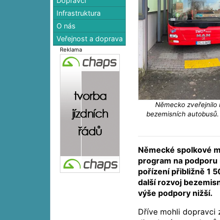
Dopravci
Infrastruktura
O nás
Veřejnost a doprava
Reklama
Německo zveřejnilo 
bezemisních autobusů. 
Německé spolkové mi
program na podporu 
pořízení přibližně 1 
další rozvoj bezemis
výše podpory nižší.
Dříve mohli dopravci 