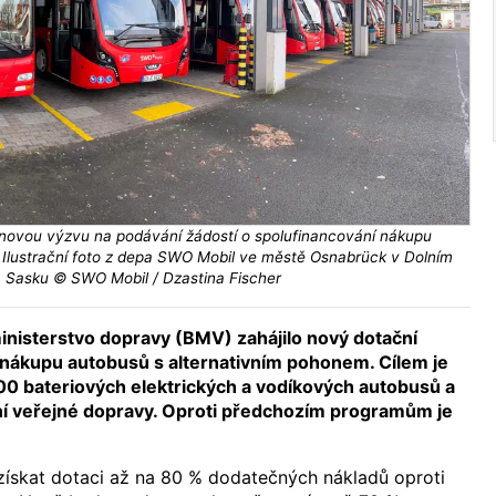
novou výzvu na podávání žádostí o spolufinancování nákupu
Ilustrační foto z depa SWO Mobil ve městě Osnabrück v Dolním
Sasku © SWO Mobil / Dzastina Fischer
nisterstvo dopravy (BMV) zahájilo nový dotační
nákupu autobusů s alternativním pohonem. Cílem je
500 bateriových elektrických a vodíkových autobusů a
ní veřejné dopravy. Oproti předchozím programům je
získat dotaci až na 80 % dodatečných nákladů oproti