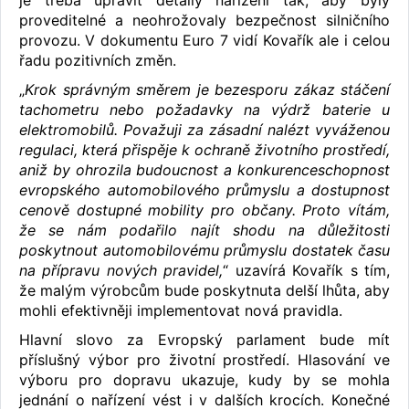
proveditelné a neohrožovaly bezpečnost silničního
provozu. V dokumentu Euro 7 vidí Kovařík ale i celou
řadu pozitivních změn.
„
Krok správným směrem je bezesporu zákaz stáčení
tachometru nebo požadavky na výdrž baterie u
elektromobilů. Považuji za zásadní nalézt vyváženou
regulaci, která přispěje k ochraně životního prostředí,
aniž by ohrozila budoucnost a konkurenceschopnost
evropského automobilového průmyslu a dostupnost
cenově dostupné mobility pro občany. Proto vítám,
že se nám podařilo najít shodu na důležitosti
poskytnout automobilovému průmyslu dostatek času
na přípravu nových pravidel,
“ uzavírá Kovařík s tím,
že malým výrobcům bude poskytnuta delší lhůta, aby
mohli efektivněji implementovat nová pravidla.
Hlavní slovo za Evropský parlament bude mít
příslušný výbor pro životní prostředí. Hlasování ve
výboru pro dopravu ukazuje, kudy by se mohla
jednání o nařízení vést i v dalších krocích. Konečné