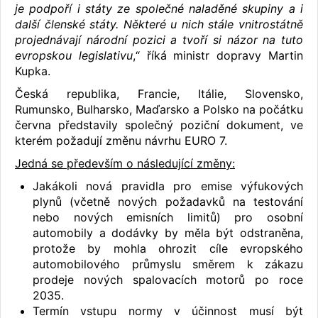
je podpoří i státy ze společné naladěné skupiny a i
další členské státy. Některé u nich stále vnitrostátně
projednávají národní pozici a tvoří si názor na tuto
evropskou legislativu
,“ říká ministr dopravy Martin
Kupka.
Česká republika, Francie, Itálie, Slovensko,
Rumunsko, Bulharsko, Maďarsko a Polsko na počátku
června představily společný poziční dokument, ve
kterém požadují změnu návrhu EURO 7.
Jedná se především o následující změny:
Jakákoli nová pravidla pro emise výfukových
plynů (včetně nových požadavků na testování
nebo nových emisních limitů) pro osobní
automobily a dodávky by měla být odstraněna,
protože by mohla ohrozit cíle evropského
automobilového průmyslu směrem k zákazu
prodeje nových spalovacích motorů po roce
2035.
Termín vstupu normy v účinnost musí být