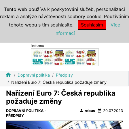
Tento web používá k poskytování služeb, personalizaci
reklam a analýze návštěvnosti soubory cookie. Používáním
tohoto webu s tím souhlasíte.
Souhlasím
Více
informací
Reklama
home
Dopravní politika
Předpisy
Nařízení Euro 7: Česká republika požaduje změny
Nařízení Euro 7: Česká republika
požaduje změny
person
date_range
DOPRAVNÍ POLITIKA
-
rebus
20.07.2023
PŘEDPISY