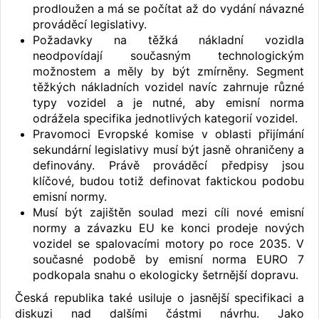
prodloužen a má se počítat až do vydání návazné
prováděcí legislativy.
Požadavky na těžká nákladní vozidla
neodpovídají současným technologickým
možnostem a měly by být zmírněny. Segment
těžkých nákladních vozidel navíc zahrnuje různé
typy vozidel a je nutné, aby emisní norma
odrážela specifika jednotlivých kategorií vozidel.
Pravomoci Evropské komise v oblasti přijímání
sekundární legislativy musí být jasně ohraničeny a
definovány. Právě prováděcí předpisy jsou
klíčové, budou totiž definovat faktickou podobu
emisní normy.
Musí být zajištěn soulad mezi cíli nové emisní
normy a závazku EU ke konci prodeje nových
vozidel se spalovacími motory po roce 2035. V
současné podobě by emisní norma EURO 7
podkopala snahu o ekologicky šetrnější dopravu.
Česká republika také usiluje o jasnější specifikaci a
diskuzi nad dalšími částmi návrhu. Jako