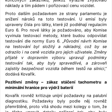
náklady a tím pádem i pořizovací cenu vozidel.
Proto dalším požadavkem ze strany parlamentu je
snížení nároků na toto testování. U emisí byly
upraveny čísla pro látky, které již podléhají regulacím
Euro 6. Pro nové látky je požadováno, aby Komise
vyvinula testovací metody, které budou odpovídat
testování dle normy Euro 6. „
Původní návrh Komise
na testování byl složitý a nákladný, což by se
odrazilo i na ceně vozidla pro jejich uživatele. Změny
přijaté v dopravním výboru upravují podmínky
testování tak, aby byly spravedlivé, a zároveň
zajistily bezpečnost vozidla během testů na silnici
,“
dodává Kovařík.
Pozitivní změny – zákaz stáčení tachometru a
minimální hranice pro výdrž baterií
Kovařík rovněž kritizuje unijní požadavky na palubní
diagnostiku. Požadavky byly podle něj rovněž
přemrštěné, proto vítá shodu mezi kolegy o tom, že
je třeba upravit detaily nařízení tak, aby byly