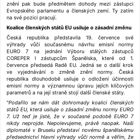
znění pak bude předmětem dohody mezi zástupci
Evropského parlamentu a členských zemí. Ty zatím
na své pozici pracují.
Koalice členských států EU usiluje o zásadní změnu
Česká republika představila 19. července své
výhrady vůči současnému návrhu emisní normy
EURO 7 na jednání Výboru stálých zástupců
COREPER I zástupcům Španělska, které od 1.
července předsedá Radě EU. Jedná se o další krok
ve vyjednávání o změně znění normy. Česká
republika dlouhodobě usiluje o odložení účinnosti
emisní normy a významnou úpravu jejích klíčových
parametrů a na její straně stojí další členské státy.
"
Podařilo se nám dát dohromady koalici členských
států EU, která usiluje o zásadní změnu normy EURO
7. Už teď je jisté, že v současné podobě EURO 7
nikdy neprojde. Nepolevujeme, právě naopak. Naši
diplomaté v Bruselu představí novému španělskému
předsednictví hlavní výhrady vůči normě a věřím, že