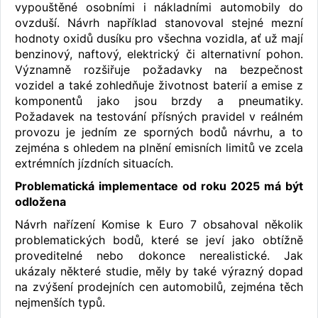
vypouštěné osobními i nákladními automobily do
ovzduší. Návrh například stanovoval stejné mezní
hodnoty oxidů dusíku pro všechna vozidla, ať už mají
benzinový, naftový, elektrický či alternativní pohon.
Významně rozšiřuje požadavky na bezpečnost
vozidel a také zohledňuje životnost baterií a emise z
komponentů jako jsou brzdy a pneumatiky.
Požadavek na testování přísných pravidel v reálném
provozu je jedním ze sporných bodů návrhu, a to
zejména s ohledem na plnění emisních limitů ve zcela
extrémních jízdních situacích.
Problematická implementace od roku 2025 má být
odložena
Návrh nařízení Komise k Euro 7 obsahoval několik
problematických bodů, které se jeví jako obtížně
proveditelné nebo dokonce nerealistické. Jak
ukázaly některé studie, měly by také výrazný dopad
na zvýšení prodejních cen automobilů, zejména těch
nejmenších typů.