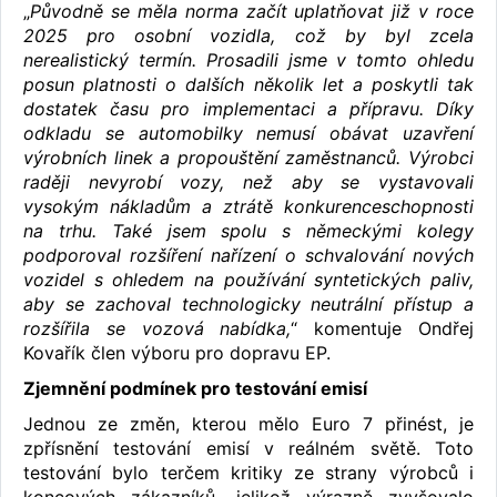
„
Původně se měla norma začít uplatňovat již v roce
2025 pro osobní vozidla, což by byl zcela
nerealistický termín. Prosadili jsme v tomto ohledu
posun platnosti o dalších několik let a poskytli tak
dostatek času pro implementaci a přípravu. Díky
odkladu se automobilky nemusí obávat uzavření
výrobních linek a propouštění zaměstnanců. Výrobci
raději nevyrobí vozy, než aby se vystavovali
vysokým nákladům a ztrátě konkurenceschopnosti
na trhu. Také jsem spolu s německými kolegy
podporoval rozšíření nařízení o schvalování nových
vozidel s ohledem na používání syntetických paliv,
aby se zachoval technologicky neutrální přístup a
rozšířila se vozová nabídka,
“ komentuje Ondřej
Kovařík člen výboru pro dopravu EP.
Zjemnění podmínek pro testování emisí
Jednou ze změn, kterou mělo Euro 7 přinést, je
zpřísnění testování emisí v reálném světě. Toto
testování bylo terčem kritiky ze strany výrobců i
koncových zákazníků, jelikož výrazně zvyšovalo