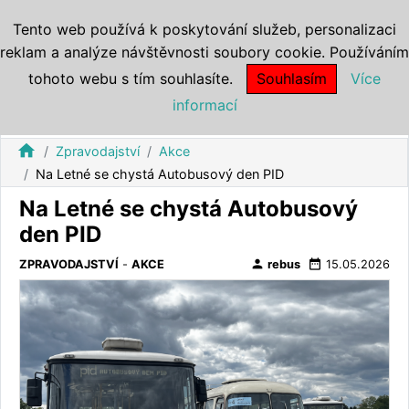
Tento web používá k poskytování služeb, personalizaci
reklam a analýze návštěvnosti soubory cookie. Používáním
tohoto webu s tím souhlasíte.
Souhlasím
Více
informací
home
Zpravodajství
Akce
Na Letné se chystá Autobusový den PID
Na Letné se chystá Autobusový
den PID
person
date_range
ZPRAVODAJSTVÍ
-
AKCE
rebus
15.05.2026