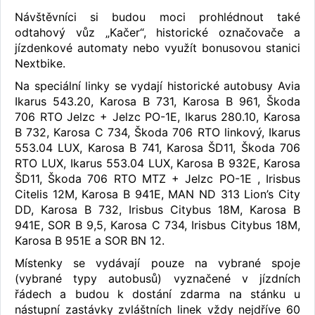
Návštěvníci si budou moci prohlédnout také
odtahový vůz „Kačer“, historické označovače a
jízdenkové automaty nebo využít bonusovou stanici
Nextbike.
Na speciální linky se vydají historické autobusy Avia
Ikarus 543.20, Karosa B 731, Karosa B 961, Škoda
706 RTO Jelzc + Jelzc PO-1E, Ikarus 280.10, Karosa
B 732, Karosa C 734, Škoda 706 RTO linkový, Ikarus
553.04 LUX, Karosa B 741, Karosa ŠD11, Škoda 706
RTO LUX, Ikarus 553.04 LUX, Karosa B 932E, Karosa
ŠD11, Škoda 706 RTO MTZ + Jelzc PO-1E , Irisbus
Citelis 12M, Karosa B 941E, MAN ND 313 Lion’s City
DD, Karosa B 732, Irisbus Citybus 18M, Karosa B
941E, SOR B 9,5, Karosa C 734, Irisbus Citybus 18M,
Karosa B 951E a SOR BN 12.
Místenky se vydávají pouze na vybrané spoje
(vybrané typy autobusů) vyznačené v jízdních
řádech a budou k dostání zdarma na stánku u
nástupní zastávky zvláštních linek vždy nejdříve 60