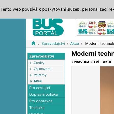
ZPRÁVY
JÍZDNÍ ŘÁDY
MHD, IDS
BUSY
SERV
Tento web používá k poskytování služeb, personalizaci re
Reklama
home
Zpravodajství
Akce
Moderní technolo
Moderní techn
Zpravodajství
ZPRAVODAJSTVÍ
-
AKCE
»
Zprávy
»
Zajímavosti
»
Veletrhy
»
Akce
Pro cestující
Dopravní politika
Pro dopravce
Technika