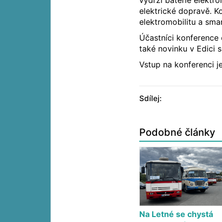
výdrži baterie elektr
elektrické dopravě. K
elektromobilitu a smar
Účastníci konference 
také novinku v Edici s
Vstup na konferenci j
Sdílej:
Podobné články
Na Letné se chystá