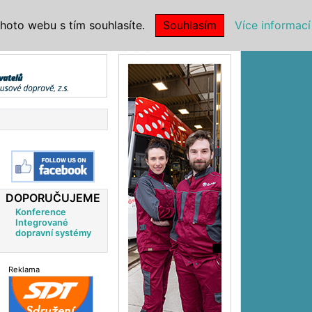
|
NSTITUCE
hoto webu s tím souhlasíte.
Souhlasím
Více informací
Reklama
DOPORUČUJEME
Konference
Integrované
dopravní systémy
Reklama