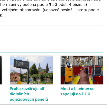
ho řízení vyloučena podle § 53 odst. 4 písm. a)
veřejném obstarávání (uchazeč nesložil jistotu podle
k).
v
Praha rozšiřuje síť
Most a Litvínov se
digitálních
zapojují do DÚK
odjezdových panelů