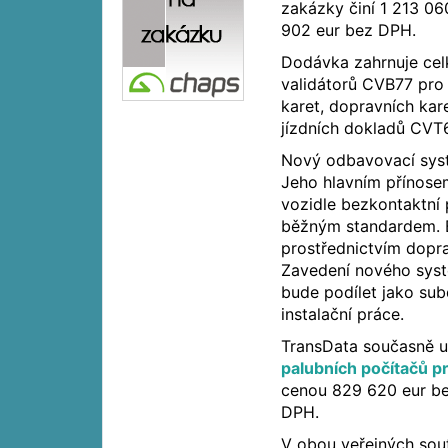
zakázky činí 1 213 0
902 eur bez DPH.
Dodávka zahrnuje cel
validátorů CVB77 pro
karet, dopravních ka
jízdních dokladů CVT
Nový odbavovací syst
Jeho hlavním přínose
vozidle bezkontaktní 
běžným standardem. B
prostřednictvím dopra
Zavedení nového syst
bude podílet jako sub
instalační práce.
TransData současně u
palubních počítačů p
cenou 829 620 eur be
DPH.
V obou veřejných sou