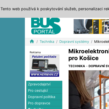
ZPRÁVY
JÍZDNÍ ŘÁDY
MHD, IDS
BUSY
SERV
Tento web používá k poskytování služeb, personalizaci re
Reklama
home
Technika
Dopravní systémy
Mikroele
Mikroelektron
Reklama
pro Košice
TECHNIKA
-
DOPRAVNÍ S
Zpravodajství
Pro cestující
Dopravní politika
Pro dopravce