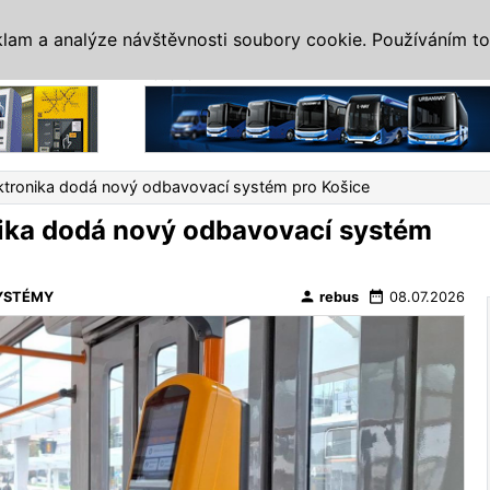
IS
ALTERNATIVY
VETERÁNI
SYSTÉMY
VELETRHY
AKCE
I
klam a analýze návštěvnosti soubory cookie. Používáním to
Reklama
ktronika dodá nový odbavovací systém pro Košice
ika dodá nový odbavovací systém
person
date_range
YSTÉMY
rebus
08.07.2026