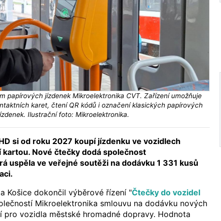
m papírových jízdenek Mikroelektronika CVT. Zařízení umožňuje
taktních karet, čtení QR kódů i označení klasických papírových
jízdenek. Ilustrační foto: Mikroelektronika.
MHD si od roku 2027 koupí jízdenku ve vozidlech
í kartou. Nové čtečky dodá společnost
erá uspěla ve veřejné soutěži na dodávku 1 331 kusů
aci.
 Košice dokončil výběrové řízení "
Čtečky do vozidel
polečností Mikroelektronika smlouvu na dodávku nových
í pro vozidla městské hromadné dopravy. Hodnota