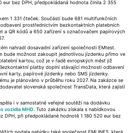
60 eur bez DPH, předpokládaná hodnota činila 2 355
kem 1 331 čteček. Součástí bude 681 multifunkčních
 odbavení prostřednictvím bezkontaktních platebních
ret a QR kódů a 650 zařízení s označovačem papírových
67.
ém nahradí dosavadní zařízení společnosti EMtest.
m bude možnost zakoupit jednotlivou jízdenku přímo ve
platební kartou, což je v řadě evropských měst již
ezkontaktní platby doplní stávající možnosti odbavení
vní karty, papírové jízdenky nebo SMS jízdenky.
ému je plánováno v průběhu roku 2027. Na zakázce se
dodavatel slovenská společnost TransData, která zajistí
spěla i v samostatné veřejné soutěži na dodávku
ro vozidla MHD
. Tuto zakázku získala s nabídkovou
z DPH, při předpokládané hodnotě 1 180 520 eur bez
těžích podala nabídku také společnost EMLINES, která