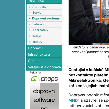
Technika
»
Autobusy
»
Servis
»
Dopravní systémy
»
Veteráni
»
Alternativy
»
Koleje
»
Trucky
Validátor s označovače
Dopravci
odbavení pomocí bezkon
Infrastruktura
O nás
Veřejnost a doprava
Cestující v košické 
Reklama
bezkontaktní platebn
Mikroelektronika, kt
zařízení a jejich instal
Dopravní podnik města
MHD
" a uzavřel se s
odbavovacích zařízen