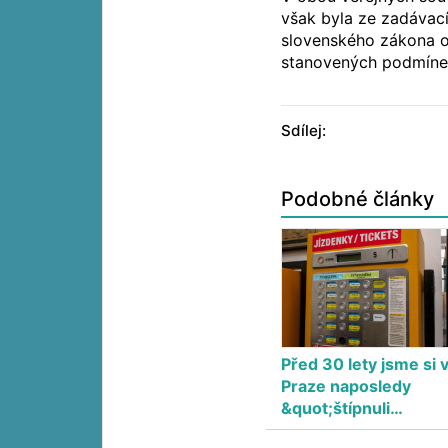
však byla ze zadávací
slovenského zákona o 
stanovených podmíne
Sdílej:
Podobné články
Před 30 lety jsme si 
Praze naposledy
&quot;štípnuli…